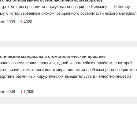
 с использованием остеопластических материалов
е трех лет мы проводили лоскутные операции по Видману — Нейману —
му с использованием биокомпозиционного остеопластического материал
аля 2009
4920
стические материалы в стоматологической практике
ывает повседневная практика, одной из важнейших проблем, с которой
тся врачи-стоматологи всего мира, является проблема регенерации кос
ледствие различных хирургических вмешательств в челюстно-лицевой
аля 2009
12930