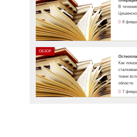
Операции
В течени
Цешинско
8 февр
ОБЗОР
Остеопла
Как показ
сталкиваю
ткани вс
области.
7 февр