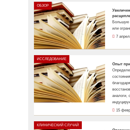
ОБЗОР
Увеличен
расщепл
Большую 
или огра
7 апрел
ИССЛЕДОВАНИЕ
Опыт при
Определен
состояния
благодаря
восстанов
аналоги, 
индуциру
15 фев
КЛИНИЧЕСКИЙ СЛУЧАЙ