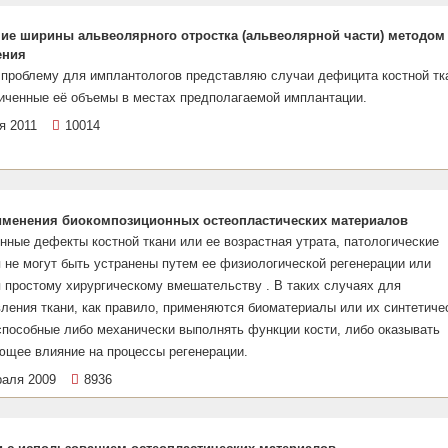
ие ширины альвеолярного отростка (альвеолярной части) методом
ения
проблему для имплантологов представляю случаи дефицита костной тк
ниченные её объемы в местах предполагаемой имплантации.
я 2011
10014
менения биокомпозиционных остеопластических материалов
ные дефекты костной ткани или ее возрастная утрата, патологические
 не могут быть устранены путем ее физиологической регенерации или
 простому хирургическому вмешательству . В таких случаях для
ления ткани, как правило, применяются биоматериалы или их синтетиче
способные либо механически выполнять функции кости, либо оказывать
ющее влияние на процессы регенерации.
раля 2009
8936