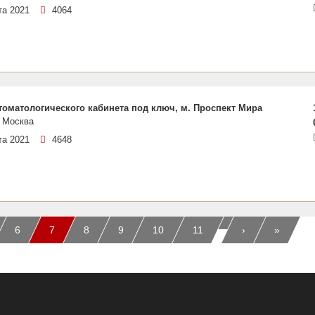
та 2021
4064
томатологического кабинета под ключ, м. Проспект Мира
 Москва
та 2021
4648
…
6
7
8
9
10
11
›
»