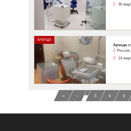
30 мар
АРЕНДА
Аренда с
Россия,
14 мар
…
«
‹
3
4
5