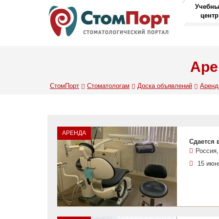
Учебн
центр
Аре
СтомПорт
Стоматологам
Доска объявлений
Аренд
АРЕНДА
Сдается 
Россия,
15 июн