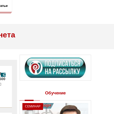
татьи
нета
3
500
Обучение
СЕМИНАР