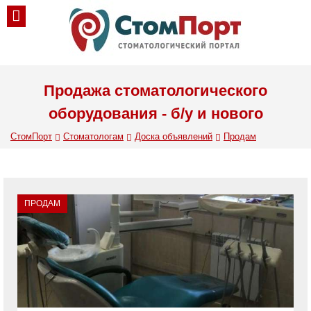
Продажа стоматологического
оборудования - б/у и нового
СтомПорт
Стоматологам
Доска объявлений
Продам
ПРОДАМ