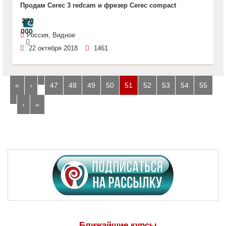
Продам Cerec 3 redcam и фрезер Cerec compact
270
000
Россия, Видное
22 октября 2018
1461
…
«
‹
47
48
49
50
51
52
53
54
55
…
›
»
Ближайшие курсы