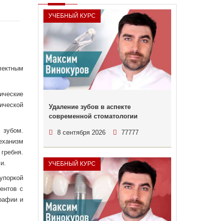
УЧЕБНЫЙ КУРС
лектным
ические
ической
Удаление зубов в аспекте
современной стоматологии
 зубом.
8 сентября 2026
77777
еханизм
гребня.
и.
УЧЕБНЫЙ КУРС
упоркой
ентов с
рафии и