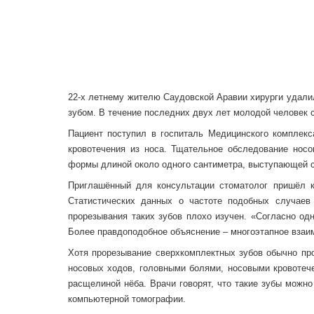
22-х летнему жителю Саудовской Аравии хирурги удали
зубом. В течение последних двух лет молодой человек 
Пациент поступил в госпиталь Медицинского комплек
кровотечения из носа. Тщательное обследование нос
формы длиной около одного сантиметра, выступающей с
Приглашённый для консультации стоматолог пришёл 
Статистических данных о частоте подобных случаев
прорезывания таких зубов плохо изучен. «Согласно одн
Более правдоподобное объяснение – многоэтапное взаи
Хотя прорезывание сверхкомплектных зубов обычно про
носовых ходов, головными болями, носовыми кровотеч
расщелиной нёба. Врачи говорят, что такие зубы можн
компьютерной томографии.