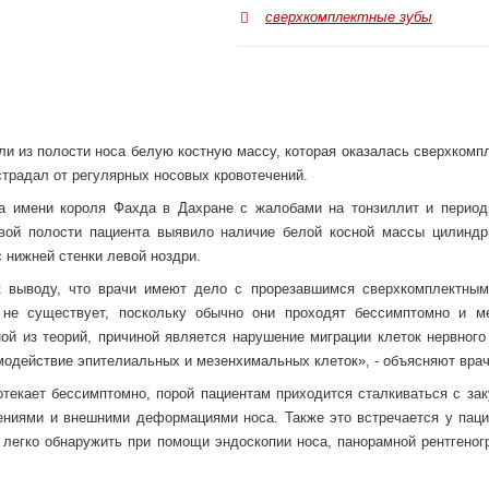
сверхкомплектные зубы
ли из полости носа белую костную массу, которая оказалась сверхкомп
страдал от регулярных носовых кровотечений.
са имени короля Фахда в Дахране с жалобами на тонзиллит и период
овой полости пациента выявило наличие белой косной массы цилиндр
 нижней стенки левой ноздри.
к выводу, что врачи имеют дело с прорезавшимся сверхкомплектным
 не существует, поскольку обычно они проходят бессимптомно и м
ой из теорий, причиной является нарушение миграции клеток нервного 
модействие эпителиальных и мезенхимальных клеток», - объясняют врач
текает бессимптомно, порой пациентам приходится сталкиваться с зак
ениями и внешними деформациями носа. Также это встречается у паци
о легко обнаружить при помощи эндоскопии носа, панорамной рентгеног