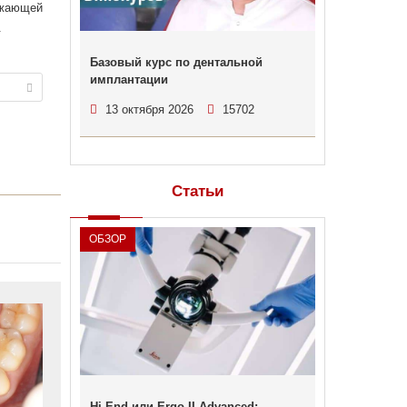
ужающей
.
Базовый курс по дентальной
имплантации
13 октября 2026
15702
Статьи
ОБЗОР
Hi-End или Ergo II Advanced: