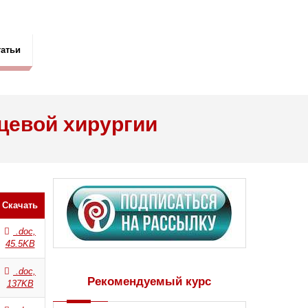
татьи
цевой хирургии
Скачать
.doc,
45.5KB
.doc,
Рекомендуемый курс
137KB