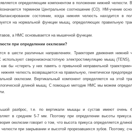
 является определяющим компонентом в положении нижней челюсти. В
бозначается термином Центральное соотношение (СО). НМ-учение осно
алансированом состоянии, когда нижняя челюсть находится в по
зируется на нормальной функции мышц, определяющих правильную тра
уставов, а НМС основывается на мышечной функции.
елюсти при определении окклюзии?
тся в шести различных направлениях. Траектория движения нижней 
С используют сверхнизкочастотную электростимуляцию мышц (TENS), 
, как бы «стереть у них память о привычной неправильной траектории»
, нижняя челюсть возвращается на правильную, генетически предопред
альной окклюзии. Вертикальный компонент определяется на этой тра
иологической длиной мышц. С помощью методик НМС мы можем определ
ли.
льшой разброс, т.е. по вертикали мышцы и сустав имеют очень 
авляет в среднем 5-7 мм. Поэтому при определении высоты прикуса
теория окклюзии говорит о том, что высота прикуса определяется длин
челюсти при закрывании и высотой прорезавшихся зубов. Поэтому, счи