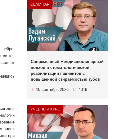
СЕМИНАР
 нейро-
ходятся
Современный междисциплинарный
зволяет
подход в стоматологической
реабилитации пациентов с
аравшись
повышенной стираемостью зубов
19 сентября 2026
4319
Сегодня
УЧЕБНЫЙ КУРС
нологии
зование
ля меня
или при