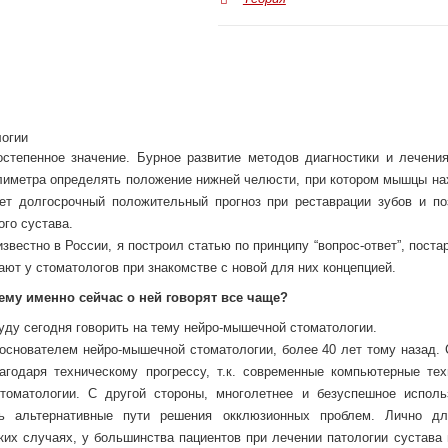
логии
степенное значение. Бурное развитие методов диагностики и лечения
лиметра определять положение нижней челюсти, при котором мышцы на
ет долгосрочный положительный прогноз при реставрации зубов и по
го сустава.
вестно в России, я построил статью по принципу “вопрос-ответ”, пост
ают у стоматологов при знакомстве с новой для них концепцией.
ему именно сейчас о ней говорят все чаще?
уду сегодня говорить на тему нейро-мышечной стоматологии.
снователем нейро-мышечной стоматологии, более 40 лет тому назад. 
агодаря техническому прогрессу, т.к. современные компьютерные тех
томатологии. С другой стороны, многолетнее и безуспешное исполь
ть альтернативные пути решения окклюзионных проблем. Лично д
ких случаях, у большинства пациентов при лечении патологии сустава 