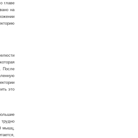
о главе
вано на
ложении
екторию
челюсти
которая
. После
еленную
ектории
ить это
большие
 трудно
ой мышц,
тается,