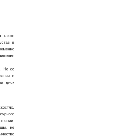
а также
устав в
ременно
вижение
. Но со
вании в
ый диск
костях.
сурного
тоянии.
шцы, не
ичество