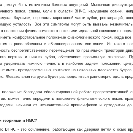
льтат, могут быть источником болевых ощущений. Мышечная дисфункци
чевого пояса, спины, боли в области ВНЧС, нарушение осанки, неп
луха, бруксизм, переломы коронковой части зубов, реставраций, оне
 общую усталость. Все эти симптомы могут быть вызваны незначитель
 в положении физиологического покоя или идеальной окклюзии от норма
иметь комфортабельное положение физиологического покоя, когда все
тся в расслабленном и сбалансированном состоянии. Из такого по
ность беспрепятственного перемещения по правильной траектории дви
акта верхних и нижних зубов, обеспечивая правильную окклюзию. П
ны удерживать нижнюю челюсть в наиболее заднем положении, цент
 не иметь преждевременных контактов на наклонных плоскостях бугров.
но. Жевательная нагрузка будет распределяться равномерно вдоль про
 положение благодаря сбалансированной работе пропререцептивной с
ии, может точно определить положение физиологического покоя, пра
тодами, начиная от незначительной пришли-фовки и ортодонтии до
и теориями и НМС?
что ВНЧС - это сочленение, работающее как дверная петля с осью вр