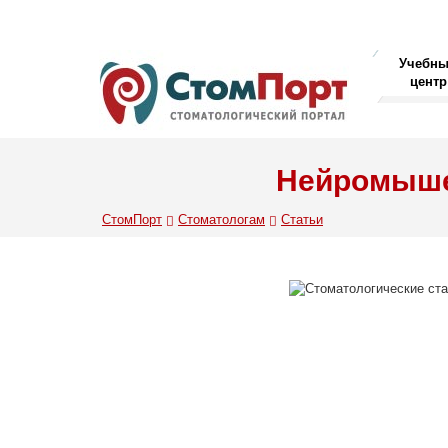
Учебн
центр
Нейромышеч
СтомПорт
Стоматологам
Статьи