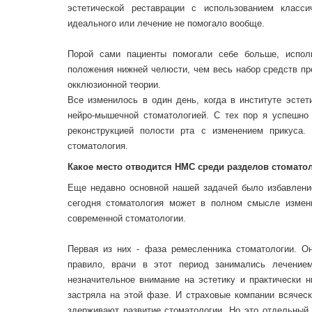
эстетической реставрации с использованием класси
идеального или лечение не помогало вообще.
Порой сами пациенты помогали себе больше, испол
положения нижней челюсти, чем весь набор средств пр
окклюзионной теории.
Все изменилось в один день, когда в институте эстет
нейро-мышечной стоматологией. С тех пор я успешно
реконструкцией полости рта с изменением прикуса.
стоматология.
Какое место отводится НМС среди разделов стомато
Еще недавно основной нашей задачей было избавление
сегодня стоматология может в полном смысле измени
современной стоматологии.
Первая из них - фаза ремесленника стоматологии. О
правило, врачи в этот период занимались лечение
незначительное внимание на эстетику и практически 
застряла на этой фазе. И страховые компании всячес
здерживают развитие стоматологии. Но это отдельный 