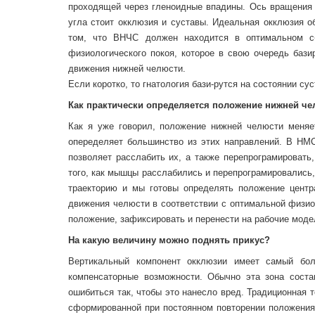
проходящей через гленоидные впадины. Ось вращения
угла стоит окклюзия и суставы. Идеальная окклюзия о
том, что ВНЧС должен находится в оптимальном сб
физиологического покоя, которое в свою очередь ба
движения нижней челюсти.
Если коротко, то гнатология бази-рутся на состоянии с
Как практически определяется положение нижней ч
Как я уже говорил, положение нижней челюсти меняе
опеределяет большинство из этих направлений. В НМ
позволяет расслабить их, а также перепрограмировать
того, как мышцы расслабились и перепрограмировались
траекторию и мы готовы определять положение центр
движения челюсти в соответствии с оптимальной физ
положение, зафиксировать и перенести на рабочие моде
На какую величину можно поднять прикус?
Вертикальный компонент окклюзии имеет самый бо
компенсаторные возможности. Обычно эта зона сост
ошибиться так, чтобы это нанесло вред. Традиционная 
сформированной при постоянном повторении положения 