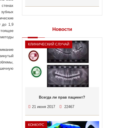
 стенах
 зубных
ические
 до 1,9
Новости
стоящее
 методы
КЛИНИЧЕСКИЙ СЛУЧАЙ
нимание
двинутый
облемы,
ышечную
Всегда ли прав пациент?
21 июня 2017
22467
КОНКУРС