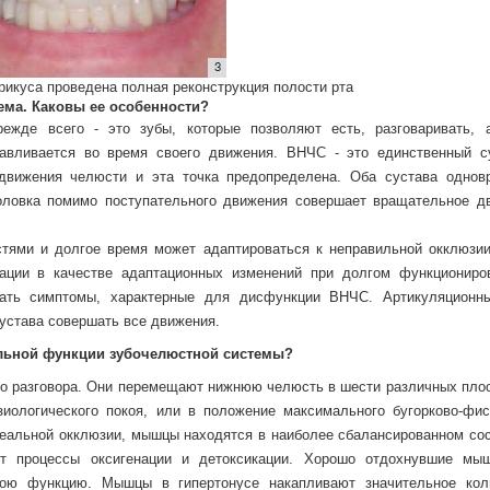
рикуса проведена полная реконструкция полости рта
ема. Каковы ее особенности?
режде всего - это зубы, которые позволяют есть, разговаривать, 
навливается во время своего движения. ВНЧС - это единственный с
 движения челюсти и эта точка предопределена. Оба сустава однов
оловка помимо поступательного движения совершает вращательное д
ями и долгое время может адаптироваться к неправильной окклюзии
ации в качестве адаптационных изменений при долгом функциониро
икать симптомы, характерные для дисфункции ВНЧС. Артикуляционн
сустава совершать все движения.
льной функции зубочелюстной системы?
 разговора. Они перемещают нижнюю челюсть в шести различных плос
иологического покоя, или в положение максимального бугорково-фис
идеальной окклюзии, мышцы находятся в наиболее сбалансированном сос
т процессы оксигенации и детоксикации. Хорошо отдохнувшие мы
ою функцию. Мышцы в гипертонусе накапливают значительное кол