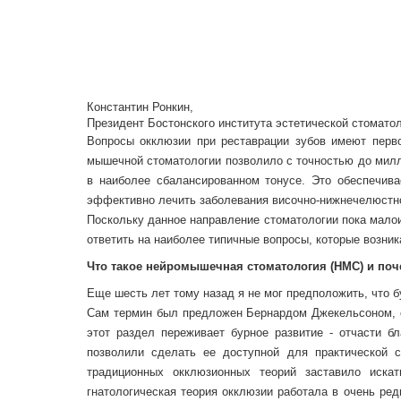
Константин Ронкин,
Президент Бостонского института эстетической стомато
Вопросы окклюзии при реставрации зубов имеют перво
мышечной стоматологии позволило с точностью до мил
в наиболее сбалансированном тонусе. Это обеспечива
эффективно лечить заболевания височно-нижнечелюстно
Поскольку данное направление стоматологии пока малоиз
ответить на наиболее типичные вопросы, которые возник
Что такое нейромышечная стоматология (НМС) и поч
Еще шесть лет тому назад я не мог предположить, что б
Сам термин был предложен Бернардом Джекельсоном, о
этот раздел переживает бурное развитие - отчасти бл
позволили сделать ее доступной для практической с
традиционных окклюзионных теорий заставило иска
гнатологическая теория окклюзии работала в очень ред