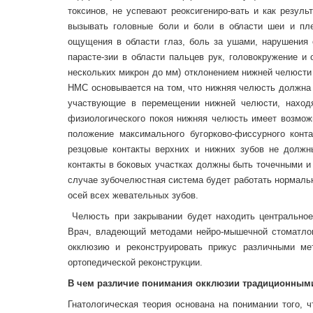
токсинов, не успевают реоксигениро-вать и как резу
вызывать головные боли и боли в области шеи и пле
ощущения в области глаз, боль за ушами, нарушения с
парасте-зии в области пальцев рук, головокружение и
нескольких микрон до мм) отклонением нижней челюсти
НМС основывается на том, что нижняя челюсть должна 
участвующие в перемещении нижней челюсти, находя
физиологического покоя нижняя челюсть имеет возмож
положение максимального бугорково-фиссурного конт
резцовые контакты верхних и нижних зубов не долж
контакты в боковых участках должны быть точечными и
случае зубочелюстная система будет работать нормаль
осей всех жевательных зубов.
Челюсть при закрывании будет находить центральное
Врач, владеющий методами нейро-мышечной стоматлог
окклюзию и реконструировать прикус различными ме
ортопедической реконструкции.
В чем различие понимания окклюзии традиционным
Гнатологическая теория основана на понимании того, 