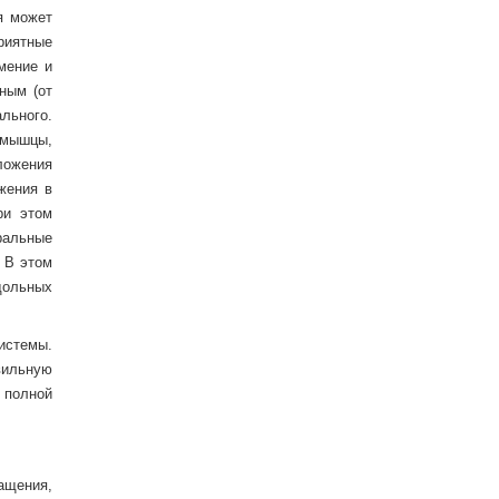
я может
риятные
мение и
ным (от
льного.
 мышцы,
ложения
жения в
ри этом
ральные
 В этом
дольных
истемы.
вильную
 полной
ащения,