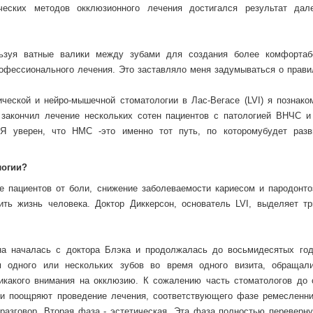
ческих методов окклюзионного лечения достигался результат дал
ьзуя ватные валики между зубами для создания более комфортаб
офессионального лечения. Это заставляло меня задумываться о прави
ической и нейро-мышечной стоматологии в Лас-Вегасе (LVI) я познако
 закончил лечение нескольких сотен пациентов с патологией ВНЧС и
 Я уверен, что НМС -это именно тот путь, по которомубудет разв
логии?
 пациентов от боли, снижение заболеваемости кариесом и пародонто
ть жизнь человека. Доктор Диккерсон, основатель LVI, выделяет т
на началась с доктора Блэка и продолжалась до восьмидесятых год
м одного или нескольких зубов во время одного визита, обращал
никакого внимания на окклюзию. К сожалению часть стоматологов до 
ки поощряют проведение лечения, соответствующего фазе ремесленни
разговор. Вторая фаза - эстетическая. Эта фаза полностью переверн