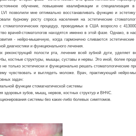
остоянное обучение, повышение квалификации и специализация в
 LVI позволили мне оптимально восстанавливать функцию и эстетику
овали бурному росту спроса населения на эстетические стоматолог
их стоматологических процедур, проводимых в США возросло с 413000
ство врачей-стоматологов находятся именно в этой фазе. Однако, в на
звития - нейро-мышечную, когда гармонично сливаются эстетические
ой диагностики и функционального лечения.
х реконструкций полости рта, лечение всей зубной дуги, уделяет в
убы, костные структуры, мышцы, суставы и нервы. Это иной, более про
е не только эстетически и функционально решать стоматологические пр
 ему чувствовать и выглядеть моложе. Врач, практикующий нейро-м
овных задач:
имальной функции стомагнатической системы
я здоровья зубов, мышц, нервов, костных структур и ВНЧС.
кционирования системы без каких-либо болевых симптомов.