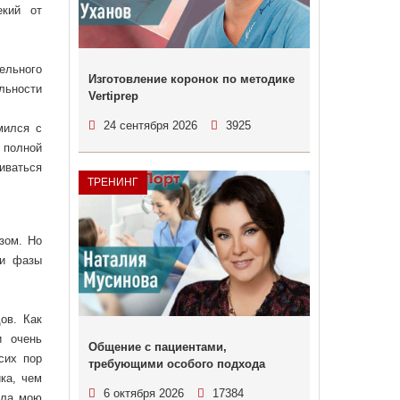
екий от
ельного
Изготовление коронок по методике
льности
Vertiprep
24 сентября 2026
3925
мился с
 полной
иваться
ТРЕНИНГ
зом. Но
ри фазы
ов. Как
и очень
Общение с пациентами,
сих пор
требующими особого подхода
ка, чем
6 октября 2026
17384
ула мою