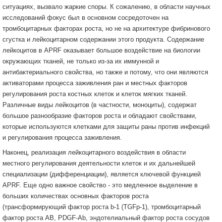
ситуациях, вызвало жаркие споры. К сожалению, в области научных
исследований фокус был в основном сосредоточен на
тромбоцитарных факторах роста, но не на архитектуре фибринового
сгустка и лейкоцитарном содержании этого продукта. Содержание
лейкоцитов в APRF оказывает большое воздействие на биологии
окружающих тканей, не только из-за их иммунной и
антибактериального свойства, но также и потому, что они являются
активаторами процесса заживления ран и местных факторов
регулирования роста костных клеток и клеток мягких тканей.
Различные виды лейкоцитов (в частности, моноциты), содержат
большое разнообразие факторов роста и обладают свойствами,
которые используются клетками для защиты раны против инфекций
и регулирования процесса заживления.
Наконец, реализация лейкоцитарного воздействия в области
местного регулирования деятельности клеток и их дальнейшей
специализации (дифференциации), является ключевой функцией
APRF. Еще одно важное свойство - это медленное выделение в
больших количествах основных факторов роста
(трансформирующий фактор роста b-1 (TGFp-1), тромбоцитарный
фактор роста AB, PDGF-Ab, эндотелиальный фактор роста сосудов