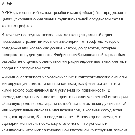
VEGF.
APRF (аутогенный богатый тромбоцитами фибрин) был предложен в
целях ускорения образования функциональной сосудистой сети в
костных графтах.
В течение последних нескольких лет концептуальный сдвиг
произошел в развитии костной инженерии - от графтов, которые
поддерживали костеобразующие клетки, до графтов, которые
содержат сосудистую сеть. Фибрино-комбинированный каркас был
разработан с целью содействия миграции эндотелиальных клеток и
создания сосудистой сети.
Фибрин обеспечивает хемотаксические и гаптотаксические сигналы
мигрирующим эндотелиальным клеткам, как физического, так и
химического обозначения для усиления их подвижности. В
последние годы наблюдается сдвиг в парадигме костной инженерии.
Основную роль всегда играли остеобласты и остеокондуктивные и/
или индуктивные свойства биоматериалов, а костная сосудистая
сеть, как правило, была сведена на нет. В последнее время, этот
сценарий меняется, поскольку стало ясно, что успешный
клинический итог имплантированной клеточной конструкции зависит