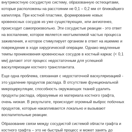
внутрикостную сосудистую систему, образованную остеоцитами,
которые расположены на расстоянии не 0,1 – 0,2 мм от ближайшего
капилляра. При костной пластике, формирование новых
кровеносных сосудов из уже существующих, или ангиогенез,
происходит самопроизвольно. Эти сосудистые реакции - это ответ
на воспаление, которое является неотъемлемой частью процесса
заживления, и которое стимулирует организм в ответ на ишемию и
повреждение в ходе хирургической операции. Однако медленные
темпы проникновения кровеносных сосудов в костный каркас (< 0,1
мм) делают этот процесс недостаточным для успешной
васкуляризации костного трансплантата.
Еще одна проблема, связанная с недостаточной васкуляризацией -
это удаление продуктов распада. В отсутствие функциональной
микроциркуляции, способность окружающих тканей удалить
продукты распада, образуемые из материала костного графта,
очень низкая. В результате, происходит огромный выброс побочных
продуктов, которые накапливаются локально и вызывают
воспалительные реакции.
Образование связи между сосудистой системой области графта и
костного графта – это не быстрый процесс и может занять до