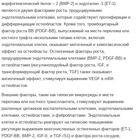
морфогенетический белок – 2 (BMP-2) и эндотелин -1 (ET-1)
являются двумя факторами роста, продуцируемыми
эндотелиальными клетками, которые содействуют пролиферации и
дифференциации остеобластов. Кроме того, тромбоцитарный
фактор роста BB (PDGF-BB), выпускаемый на месте перелома или
костного графта несколькими типами клеток, включая
эндотелиальные клетки, оказывает митогенный и хемотаксический
эффект на остеобласты. Остеогенные факторы роста,
продуцируемые эндотелиальными клетками (BMP-2, PDGF-BB) и
остеобластами (инсулиноподобный фактор роста, IGF, и
трансформирующий фактор роста, TGF) также оказывают
ангиогенный эффект, стимулируя выражение VEGF в mRA
остеобластов.
Внешние факторы, такие как гипоксия микросреды в месте
перелома или костного трансплантата, стимулируют выражение
различных цитокинов воспалительными клетками, эндотелиальными
клетками, остеобластами, и фибробластами. Эндотелиальные
клетки и остеобласты реагируют на гипоксию повышением
регуляции выражения многочисленных остеогенных факторов (ET-1,
PDGF-BB, BMP-2, IGF-II, и TGF-/S1) и фактора роста сосудов,