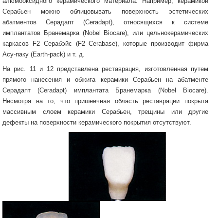
алюмооксидного керамического материала. Например, керамикой
Серабьен можно облицовывать поверхность эстетических
абатментов Серадапт (Ceradapt), относящихся к системе
имплантатов Бранемарка (Nobel Biocare), или цельнокерамических
каркасов F2 Cерабэйс (F2 Cerabase), которые производит фирма
Асу-паку (Earth-pack) и т. д.
На рис. 11 и 12 представлена реставрация, изготовленная путем
прямого нанесения и обжига керамики Серабьен на абатменте
Серадапт (Ceradapt) имплантата Бранемарка (Nobel Biocare).
Несмотря на то, что пришеечная область реставрации покрыта
массивным слоем керамики Серабьен, трещины или другие
дефекты на поверхности керамического покрытия отсутствуют.