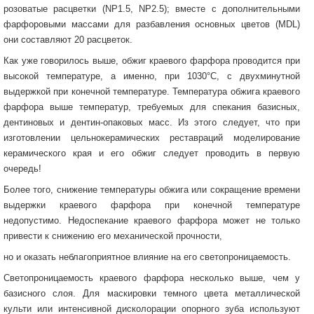
розоватые расцветки (NP1.5, NP2.5); вместе с дополнительными
фарфоровыми массами для разбавления основных цветов (MDL)
они составляют 20 расцветок.
Как уже говорилось выше, обжиг краевого фарфора проводится при
высокой температуре, а именно, при 1030°С, с двухминутной
выдержкой при конечной температуре. Температура обжига краевого
фарфора выше температур, требуемых для спекания базисных,
дентиновых и дентин-опаковых масс. Из этого следует, что при
изготовлении цельнокерамических реставраций моделирование
керамического края и его обжиг следует проводить в первую
очередь!
Более того, снижение температуры обжига или сокращение времени
выдержки краевого фарфора при конечной температуре
недопустимо. Недоспекание краевого фарфора может не только
привести к снижению его механической прочности,
но и оказать неблагоприятное влияние на его светопроницаемость.
Светопроницаемость краевого фарфора несколько выше, чем у
базисного слоя. Для маскировки темного цвета металлической
культи или интенсивной дисколорации опорного зуба используют