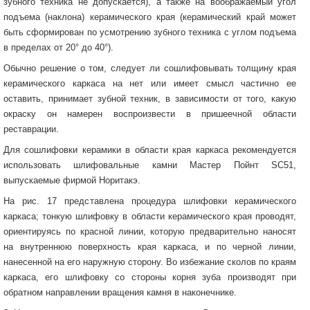
зубного техника не допускается), а также на воображаемый угол
подъема (наклона) керамического края (керамический край может
быть сформирован по усмотрению зубного техника с углом подъема
в пределах от 20° до 40°).
Обычно решение о том, следует ли сошлифовывать толщину края
керамического каркаса на нет или имеет смысл частично ее
оставить, принимает зубной техник, в зависимости от того, какую
окраску он намерен воспроизвести в пришеечной области
реставрации.
Для сошлифовки керамики в области края каркаса рекомендуется
использовать шлифовальные камни Мастер Пойнт SC51,
выпускаемые фирмой Норитакэ.
На рис. 17 представлена процедура шлифовки керамического
каркаса; тонкую шлифовку в области керамического края проводят,
ориентируясь по красной линии, которую предварительно наносят
на внутреннюю поверхность края каркаса, и по черной линии,
нанесенной на его наружную сторону. Во избежание сколов по краям
каркаса, его шлифовку со стороны корня зуба производят при
обратном направлении вращения камня в наконечнике.