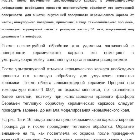
Рис.14. После поступления алюмооксидного каркаса в зуботехническую
лабораторию необходимо провести пескоструйную обработку его внутренней
поверхности. Для очистки внутренней поверхности керамического каркаса от
частиц огнеупорного материала, прилипших в ходе технологического процесса,
используют корундовый песок с размером частиц 50 мкм, подаваемый под
давлением 4 атмосферы.
После пескоструйной обработки для удаления загрязнений с
поверхности керамического каркаса его помещают в
ультразвуковую мойку, заполненную органическим расворителем.
После ультразвуковой отмывки керамического каркаса необходимо
провести его тепловую обработку для улучшения качества
керамики. После обжига алюмооксидной керамики Процера при
температуре выше 1 000°, ее окраска меняется, т.е. становится
более светлой, поэтому при использовании краевого фарфора
Серабьен тепловую обработку керамических каркасов следует
проводить заранее, до начала моделирования керамического края.
На рис. 15 и 16 представлены цельнокерамические каркасы коронок
Процера до и после проведения тепловой обработки. Обратите
внимание на то, как посветлела их окраска после проведения