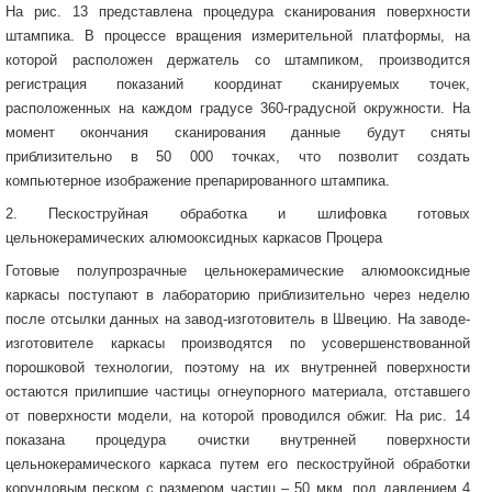
На рис. 13 представлена процедура сканирования поверхности
штампика. В процессе вращения измерительной платформы, на
которой расположен держатель со штампиком, производится
регистрация показаний координат сканируемых точек,
расположенных на каждом градусе 360-градусной окружности. На
момент окончания сканирования данные будут сняты
приблизительно в 50 000 точках, что позволит создать
компьютерное изображение препарированного штампика.
2. Пескоструйная обработка и шлифовка готовых
цельнокерамических алюмооксидных каркасов Процера
Готовые полупрозрачные цельнокерамические алюмооксидные
каркасы поступают в лабораторию приблизительно через неделю
после отсылки данных на завод-изготовитель в Швецию. На заводе-
изготовителе каркасы производятся по усовершенствованной
порошковой технологии, поэтому на их внутренней поверхности
остаются прилипшие частицы огнеупорного материала, отставшего
от поверхности модели, на которой проводился обжиг. На рис. 14
показана процедура очистки внутренней поверхности
цельнокерамического каркаса путем его пескоструйной обработки
корундовым песком с размером частиц – 50 мкм, под давлением 4