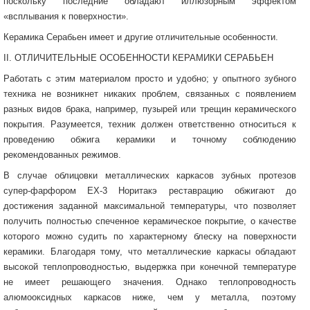
поскольку последние обладают иллюзорным эффектом
«всплывания к поверхности».
Керамика Серабьен имеет и другие отличительные особенности.
II. ОТЛИЧИТЕЛЬНЫЕ ОСОБЕННОСТИ КЕРАМИКИ СЕРАБЬЕН
Работать с этим материалом просто и удобно; у опытного зубного
техника не возникнет никаких проблем, связанных с появлением
разных видов брака, например, пузырей или трещин керамического
покрытия. Разумеется, техник должен ответственно относиться к
проведению обжига керамики и точному соблюдению
рекомендованных режимов.
В случае облицовки металлических каркасов зубных протезов
супер-фарфором ЕХ-3 Норитакэ реставрацию обжигают до
достижения заданной максимальной температуры, что позволяет
получить полностью спеченное керамическое покрытие, о качестве
которого можно судить по характерному блеску на поверхности
керамики. Благодаря тому, что металлические каркасы обладают
высокой теплопроводностью, выдержка при конечной температуре
не имеет решающего значения. Однако теплопроводность
алюмооксидных каркасов ниже, чем у металла, поэтому