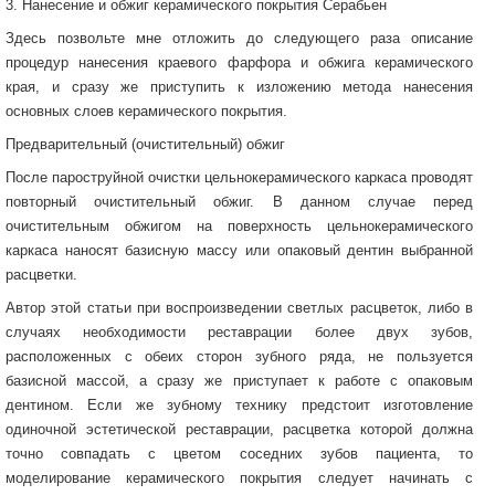
3. Нанесение и обжиг керамического покрытия Серабьен
Здесь позвольте мне отложить до следующего раза описание
процедур нанесения краевого фарфора и обжига керамического
края, и сразу же приступить к изложению метода нанесения
основных слоев керамического покрытия.
Предварительный (очистительный) обжиг
После пароструйной очистки цельнокерамического каркаса проводят
повторный очистительный обжиг. В данном случае перед
очистительным обжигом на поверхность цельнокерамического
каркаса наносят базисную массу или опаковый дентин выбранной
расцветки.
Автор этой статьи при воспроизведении светлых расцветок, либо в
случаях необходимости реставрации более двух зубов,
расположенных с обеих сторон зубного ряда, не пользуется
базисной массой, а сразу же приступает к работе с опаковым
дентином. Если же зубному технику предстоит изготовление
одиночной эстетической реставрации, расцветка которой должна
точно совпадать с цветом соседних зубов пациента, то
моделирование керамического покрытия следует начинать с