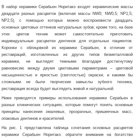
В набор керамики Серабьен Норитакэ входят керамические массы
двадцати разных расцветок (включая массы NW0; NW0,5; NP1,5;
NP2,5), с помощью которых можно воспроизвести двадцать
основных цветовых оттенков натуральных зубов; кроме того, на базе
этих цветов техник может самостоятельно приготовить
индивидуальные расцветки дентинов для отдельных пациентов.
Коронки с облицовкой из керамики Серабьен, в отличие от
реставраций, изготовленных из других типов безметалловой
керамики, не выглядят темными благодаря достигнутому
равновесию между двумя цветовыми параметрами – цветовой
насыщенностью и яркостью (светлостью) окраски, и какими бы
сложными не были творческие замыслы зубного техника,
реставрация всегда будет выглядеть живой и натуральной.
Ниже приводятся примеры использования керамики Серабьен в
разных клинических ситуациях, которые помогут понять основные
принципы нанесения эмалевых, прозрачных, пришеечных масс,
опаковых дентинов и красителей.
На рис. 1 представлена таблица сочетания основных расцветов
керамики Серабьен Норитакэ: обратите внимание на богатство