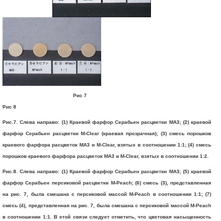
Рис 7
Рис 8
Рис.7. Слева направо: (1) Краевой фарфор Серабьен расцветки МА3; (2) краевой
фарфор Серабьен расцветки M-Clear (краевая прозрачная); (3) смесь порошков
краевого фарфора расцветок МА3 и M-Clear, взятых в соотношении 1:1; (4) смесь
порошков краевого фарфора расцветок МА3 и M-Clear, взятых в соотношении 1:2.
Рис.8. Слева направо: (1) Краевой фарфор Серабьен расцветки МА3; (5) краевой
фарфор Серабьен персиковой расцветки M-Peach; (6) смесь (3), представленная
на рис. 7, была смешана с персиковой массой M-Peach в соотношении 1:1; (7)
смесь (4), представленная на рис. 7, была смешана с персиковой массой M-Peach
в соотношении 1:1. В этой связи следует отметить, что цветовая насыщенность