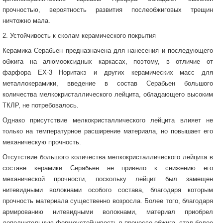
прочностью, вероятность развития послеобжиговых трещин
ничтожно мала.
2. Устойчивость к сколам керамического покрытия
Керамика Серабьен предназначена для нанесения и последующего
обжига на алюмооксидных каркасах, поэтому, в отличие от
фарфора ЕХ-3 Норитакэ и других керамических масс для
металлокерамики, введение в состав Серабьен большого
количества мелкокристаллического лейцита, обладающего высоким
ТКЛР, не потребовалось.
Однако присутствие мелкокристаллического лейцита влияет не
только на температурное расширение материала, но повышает его
механическую прочность.
Отсутствие большого количества мелкокристаллического лейцита в
составе керамики Серабьен не привело к снижению его
механической прочности, поскольку лейцит был замещен
нитевидными волокнами особого состава, благодаря которым
прочность материала существенно возросла. Более того, благодаря
армированию нитевидными волокнами, материал приобрел
дополнительную формоустойчивость в процессе обжига, стал более