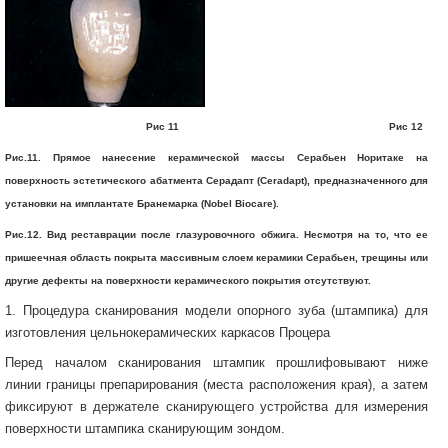
Рис 11 Рис 12
Рис.11. Прямое нанесение керамической массы Серабьен Норитаке на
поверхность эстетического абатмента Серадапт (Ceradapt), предназначенного для
установки на имплантате Бранемарка (Nobel Biocare).
Рис.12. Вид реставрации после глазуровочного обжига. Несмотря на то, что ее
пришеечная область покрыта массивным слоем керамики Серабьен, трещины или
другие дефекты на поверхности керамического покрытия отсутствуют.
1. Процедура сканирования модели опорного зуба (штампика) для
изготовления цельнокерамических каркасов Процера
Перед началом сканирования штампик прошлифовывают ниже
линии границы препарирования (места расположения края), а затем
фиксируют в держателе сканирующего устройства для измерения
поверхности штампика сканирующим зондом.