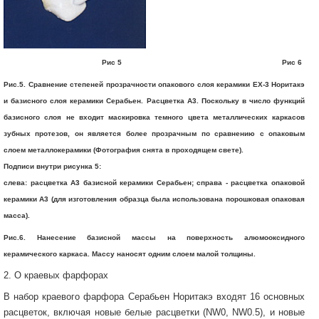
Рис 5 Рис 6
Рис.5. Сравнение степеней прозрачности опакового слоя керамики ЕХ-3 Норитакэ
и базисного слоя керамики Серабьен. Расцветка А3. Поскольку в число функций
базисного слоя не входит маскировка темного цвета металлических каркасов
зубных протезов, он является более прозрачным по сравнению с опаковым
слоем металлокерамики (Фотография снята в проходящем свете).
Подписи внутри рисунка 5:
слева: расцветка А3 базисной керамики Серабьен; справа - расцветка опаковой
керамики А3 (для изготовления образца была использована порошковая опаковая
масса).
Рис.6. Нанесение базисной массы на поверхность алюмооксидного
керамического каркаса. Массу наносят одним слоем малой толщины.
2. О краевых фарфорах
В набор краевого фарфора Серабьен Норитакэ входят 16 основных
расцветок, включая новые белые расцветки (NW0, NW0.5), и новые