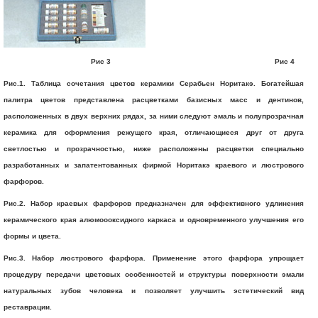
Рис 3 Рис 4
Рис.1. Таблица сочетания цветов керамики Серабьен Норитакэ. Богатейшая
палитра цветов представлена расцветками базисных масс и дентинов,
расположенных в двух верхних рядах, за ними следуют эмаль и полупрозрачная
керамика для оформления режущего края, отличающиеся друг от друга
светлостью и прозрачностью, ниже расположены расцветки специально
разработанных и запатентованных фирмой Норитакэ краевого и люстрового
фарфоров.
Рис.2. Набор краевых фарфоров предназначен для эффективного удлинения
керамического края алюмоооксидного каркаса и одновременного улучшения его
формы и цвета.
Рис.3. Набор люстрового фарфора. Применение этого фарфора упрощает
процедуру передачи цветовых особенностей и структуры поверхности эмали
натуральных зубов человека и позволяет улучшить эстетический вид
реставрации.