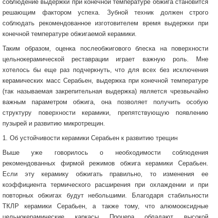
соблюдение выдержки при конечной температуре обжига становится
решающим фактором успеха. Зубной техник должен строго
соблюдать рекомендованное изготовителем время выдержки при
конечной температуре обжигаемой керамики.
Таким образом, оценка послеобжигового блеска на поверхности
цельнокерамической реставрации играет важную роль. Мне
хотелось бы еще раз подчеркнуть, что для всех без исключения
керамических масс Серабьен, выдержка при конечной температуре
(так называемая закрепительная выдержка) является чрезвычайно
важным параметром обжига, она позволяет получить особую
структуру поверхности керамики, препятствующую появлению
пузырей и развитию микротрещин.
1. Об устойчивости керамики Серабьен к развитию трещин
Выше уже говорилось о необходимости соблюдения
рекомендованных фирмой режимов обжига керамики Серабьен.
Если эту керамику обжигать правильно, то изменения ее
коэффициента термического расширения при охлаждении и при
повторных обжигах будут небольшими. Благодаря стабильности
ТКЛР керамики Серабьен, а также тому, что алюмооксидные
цельнокерамические каркасы Процера обладают высокой