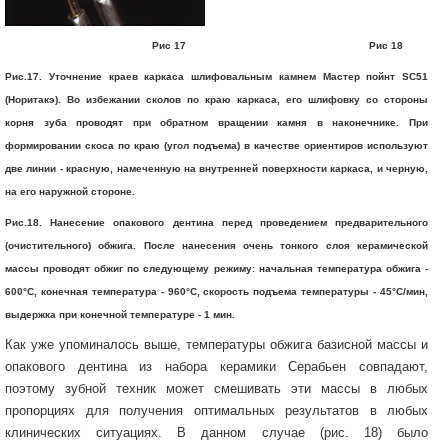
Рис 17 Рис 18
Рис.17. Уточнение краев каркаса шлифовальным камнем Мастер пойнт SC51
(Норитакэ). Во избежании сколов по краю каркаса, его шлифовку со стороны
корня зуба проводят при обратном вращении камня в наконечнике. При
формировании скоса по краю (угол подъема) в качестве ориентиров используют
две линии - красную, намеченную на внутренней поверхности каркаса, и черную,
на его наружной стороне.
Рис.18. Нанесение опакового дентина перед проведением предварительного
(очистительного) обжига. После нанесения очень тонкого слоя керамической
массы проводят обжиг по следующему режиму: начальная температура обжига -
600°С, конечная температура - 960°С, скорость подъема температуры - 45°С/мин,
выдержка при конечной температуре - 1 мин.
Как уже упоминалось выше, температуры обжига базисной массы и
опакового дентина из набора керамики Серабьен совпадают,
поэтому зубной техник может смешивать эти массы в любых
пропорциях для получения оптимальных результатов в любых
клинических ситуациях. В данном случае (рис. 18) было