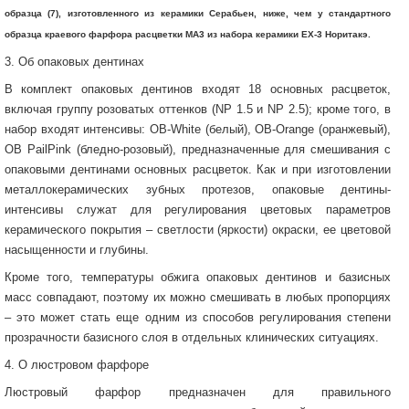
образца (7), изготовленного из керамики Серабьен, ниже, чем у стандартного
образца краевого фарфора расцветки МА3 из набора керамики ЕХ-3 Норитакэ.
3. Об опаковых дентинах
В комплект опаковых дентинов входят 18 основных расцветок,
включая группу розоватых оттенков (NP 1.5 и NP 2.5); кроме того, в
набор входят интенсивы: OB-White (белый), OB-Orange (оранжевый),
OB PailPink (бледно-розовый), предназначенные для смешивания с
опаковыми дентинами основных расцветок. Как и при изготовлении
металлокерамических зубных протезов, опаковые дентины-
интенсивы служат для регулирования цветовых параметров
керамического покрытия – светлости (яркости) окраски, ее цветовой
насыщенности и глубины.
Кроме того, температуры обжига опаковых дентинов и базисных
масс совпадают, поэтому их можно смешивать в любых пропорциях
– это может стать еще одним из способов регулирования степени
прозрачности базисного слоя в отдельных клинических ситуациях.
4. О люстровом фарфоре
Люстровый фарфор предназначен для правильного