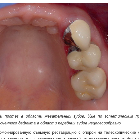
ый протез в области жевательных зубов. Уже по эстетическим п
юченного дефекта в области передних зубов нецелесообразно
комбинированную съемную реставрацию с опорой на телескопические к