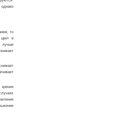
руются.
 однако
ием, то
 цвет и
о лучше
зникает
снижает
ечивает
 зрения
 случаях
овления
льжение