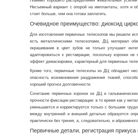
Помимо хорошего распределения жевательных усилий 
Несъемный вариант с опорой на имплантаты, хотя и о
стоит больше, чем она готова заплатить.
Очевидное преимущество: диоксид цирко
Для изготовления первичных телескопов мы решили исп
есть металлическими телескопами, ДЦ материал обе
окрашивание в цвет зубов не только улучшает инте
адаптироваться к реставрации, поскольку коронки не 
эффект демаскировки, характерный для первичных теле
Кроме того, первичные телескопы из ДЦ обладают не
опасность возникновения раздражения тканей, способ
хороший прогноз долговечности.
Сочетание первичных коронок из ДЦ и гальванических
прочности фиксации реставрации: в то время как у мета
уменьшается и корректируется только с большим трудо
между внутренней и внешней деталью образуется опре
практически без трения, а, следовательно, и абразивного
Первичные детали, регистрация прикуса 