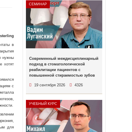
СЕМИНАР
sterling
нтаты в
акрытия
и нужны
Современный междисциплинарный
е хотят
подход в стоматологической
реабилитации пациентов с
повышенной стираемостью зубов
оявился
19 сентября 2026
4326
ациям с
металла
отезов,
УЧЕБНЫЙ КУРС
жности.
овлении
ркония,
ным для