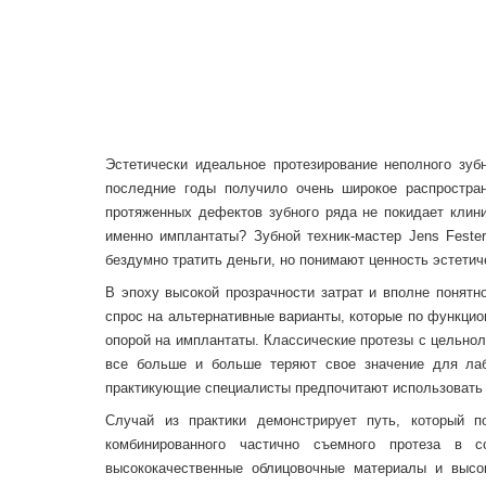
Эстетически идеальное протезирование неполного зу
последние годы получило очень широкое распростра
протяженных дефектов зубного ряда не покидает клин
именно имплантаты? Зубной техник-мастер Jens Fester
бездумно тратить деньги, но понимают ценность эстети
В эпоху высокой прозрачности затрат и вполне понят
спрос на альтернативные варианты, которые по функци
опорой на имплантаты. Классические протезы с цельнол
все больше и больше теряют свое значение для лабо
практикующие специалисты предпочитают использовать
Случай из практики демонстрирует путь, который п
комбинированного частично съемного протеза в с
высококачественные облицовочные материалы и высо