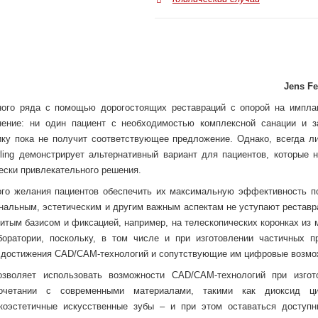
Jens Fe
бного ряда с помощью дорогостоящих реставраций с опорой на импла
нение: ни один пациент с необходимостью комплексной санации и з
ику пока не получит соответствующее предложение. Однако, всегда л
ling демонстрирует альтернативный вариант для пациентов, которые н
чески привлекательного решения.
ного желания пациентов обеспечить их максимальную эффективность п
ональным, эстетическим и другим важным аспектам не уступают реставр
итым базисом и фиксацией, например, на телескопических коронках из 
ратории, поскольку, в том числе и при изготовлении частичных пр
 достижения CAD/CAM-технологий и сопутствующие им цифровые возмо
озволяет использовать возможности CAD/CAM-технологий при изгот
очетании с современными материалами, такими как диоксид ци
коэстетичные искусственные зубы – и при этом оставаться доступ