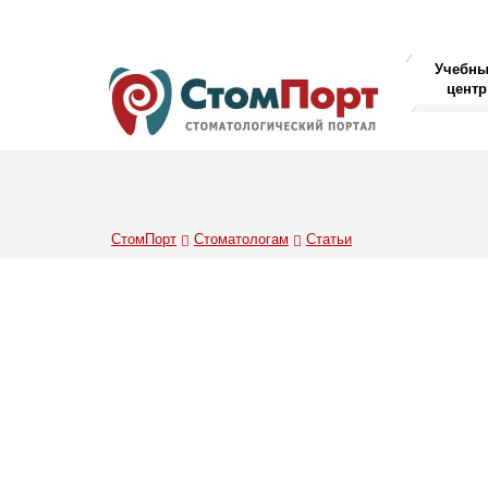
Учебн
центр
СтомПорт
Стоматологам
Статьи