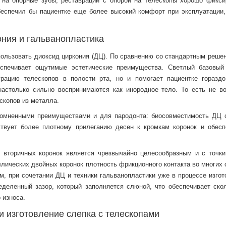
на опорные зубы, реставрации с опорой на телескопы хорошо фикси
беспечил бы пациентке еще более высокий комфорт при эксплуатации,
ния и гальванопластика
ользовать диоксид циркония (ДЦ). По сравнению со стандартным решен
спечивает ощутимые эстетические преимущества. Светлый базовый
грацию телескопов в полости рта, но и помогает пациентке горазд
настолько сильно воспринимаются как инородное тело. То есть не во
скопов из металла.
сомненными преимуществами и для пародонта: биосовместимость ДЦ 
ствует более плотному прилеганию десен к кромкам коронок и обесп
 вторичных коронок является чрезвычайно целесообразным и с точки
ллических двойных коронок плотность фрикционного контакта во многих
м, при сочетании ДЦ и техники гальванопластики уже в процессе изгот
деленный зазор, который заполняется слюной, что обеспечивает ско
 износа.
и изготовление слепка с телескопами