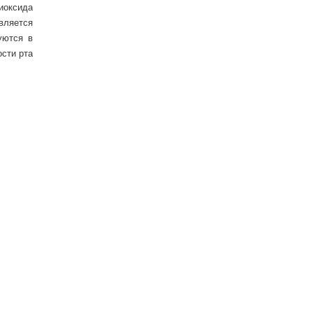
диоксида
вляется
уются в
ости рта