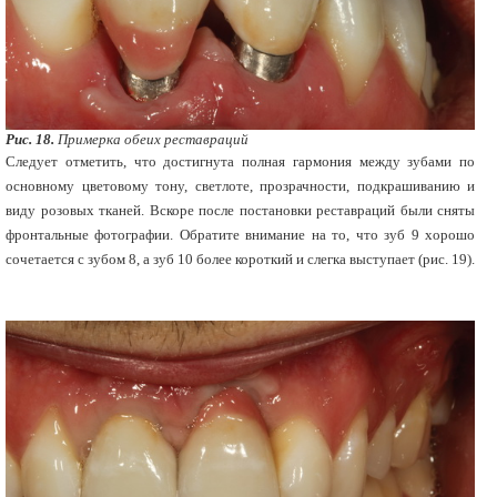
Рис. 18.
Примерка обеих реставраций
Следует отметить, что достигнута полная гармония между зубами по
основному цветовому тону, светлоте, прозрачности, подкрашиванию и
виду розовых тканей. Вскоре после постановки реставраций были сняты
фронтальные фотографии. Обратите внимание на то, что зуб 9 хорошо
сочетается с зубом 8, а зуб 10 более короткий и слегка выступает (рис. 19).