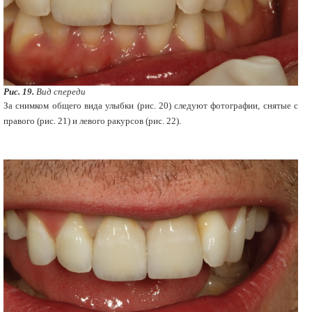
Рис. 19.
Вид спереди
За снимком общего вида улыбки (рис. 20) следуют фотографии, снятые с
правого (рис. 21) и левого ракурсов (рис. 22).