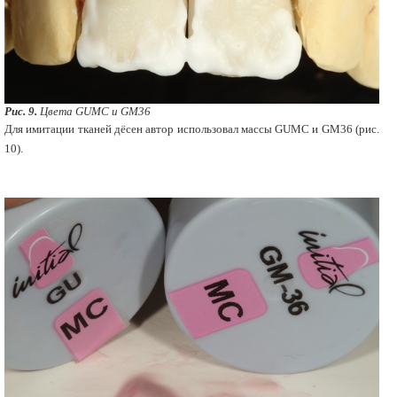
Рис. 9.
Цвета GUMC и GM36
Для имитации тканей дёсен автор использовал массы GUMC и GM36 (рис.
10).