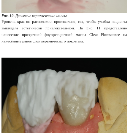
Рис. 10.
Десневые керамические массы
Уровень края он расположил произвольно, так, чтобы улыбка пациента
выглядела эстетически привлекательной. На рис. 11 представлено
нанесение прозрачной флуоресцентной массы Clear Florescence на
нанесённые ранее слои керамического покрытия.