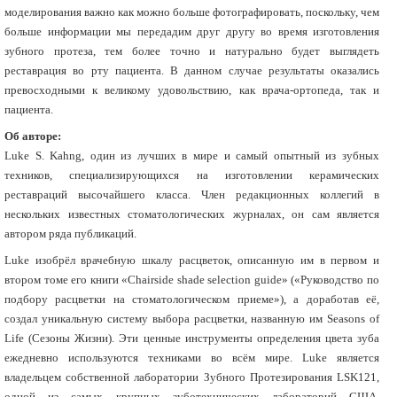
моделирования важно как можно больше фотографировать, поскольку, чем
больше информации мы передадим друг другу во время изготовления
зубного протеза, тем более точно и натурально будет выглядеть
реставрация во рту пациента. В данном случае результаты оказались
превосходными к великому удовольствию, как врача-ортопеда, так и
пациента.
Об авторе:
Luke S. Kahng, один из лучших в мире и самый опытный из зубных
техников, специализирующихся на изготовлении керамических
реставраций высочайшего класса. Член редакционных коллегий в
нескольких известных стоматологических журналах, он сам является
автором ряда публикаций.
Luke изобрёл врачебную шкалу расцветок, описанную им в первом и
втором томе его книги «Chairside shade selection guide» («Руководство по
подбору расцветки на стоматологическом приеме»), а доработав её,
создал уникальную систему выбора расцветки, названную им Seasons of
Life (Сезоны Жизни). Эти ценные инструменты определения цвета зуба
ежедневно используются техниками во всём мире. Luke является
владельцем собственной лаборатории Зубного Протезирования LSK121,
одной из самых крупных зуботехнических лабораторий США,