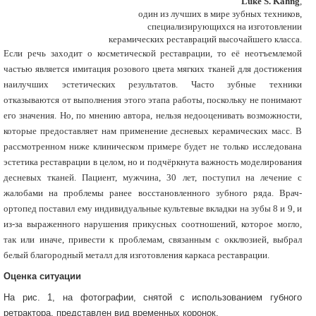
Luke S. Kahng
,
один из лучших в мире зубных техников,
специализирующихся на изготовлении
керамических реставраций высочайшего класса.
Если речь заходит о косметической реставрации, то её неотъемлемой
частью является имитация розового цвета мягких тканей для достижения
наилучших эстетических результатов. Часто зубные техники
отказываются от выполнения этого этапа работы, поскольку не понимают
его значения. Но, по мнению автора, нельзя недооценивать возможности,
которые предоставляет нам применение десневых керамических масс. В
рассмотренном ниже клиническом примере будет не только исследована
эстетика реставрации в целом, но и подчёркнута важность моделирования
десневых тканей. Пациент, мужчина, 30 лет, поступил на лечение с
жалобами на проблемы ранее восстановленного зубного ряда. Врач-
ортопед поставил ему индивидуальные культевые вкладки на зубы 8 и 9, и
из-за выраженного нарушения прикусных соотношений, которое могло,
так или иначе, привести к проблемам, связанным с окклюзией, выбрал
белый благородный металл для изготовления каркаса реставрации.
Оценка ситуации
На рис. 1, на фотографии, снятой с использованием губного
ретрактора, представлен вид временных коронок.