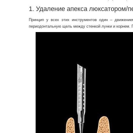
1. Удаление апекса люксатором/
Принцип у всех этих инструментов один – движение
периодонтальную щель между стенкой лунки и корнем. П