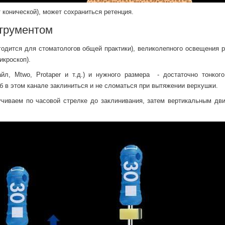
конической), может сохраниться ретенция.
струментом
годится для стоматологов общей практики), великолепного освещения р
икроскоп).
л, Mtwo, Protaper и т.д.) и нужного размера - достаточно тонкого
об в этом канале заклиниться и не сломаться при вытяжении верхушки.
чиваем по часовой стрелке до заклинивания, затем вертикальным дв