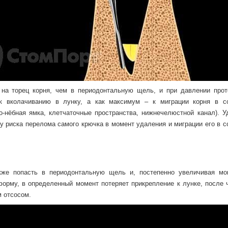
на торец корня, чем в периодонтальную щель, и при давлении прот
к вколачиванию в лунку, а как максимум – к миграции корня в с
о-нёбная ямка, клетчаточные пространства, нижнечелюстной канал). У
у риска перелома самого крючка в момент удаления и миграции его в с
акже попасть в периодонтальную щель и, постепенно увеличивая мо
рму, в определенный момент потеряет прикрепление к лунке, после ч
м отсосом.