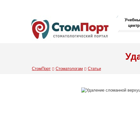
Учебн
центр
Уд
СтомПорт
Стоматологам
Статьи