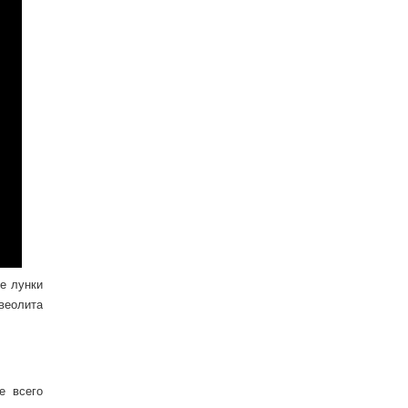
е лунки
веолита
е всего