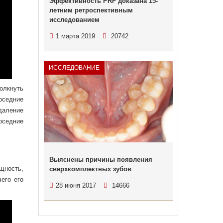
Эффективность PRF доказана 15-
летним ретроспективным
исследованием
1 марта 2019
20742
ИССЛЕДОВАНИЕ
олкнуть
оседние
даление
оседние
Выяснены причины появления
щность,
сверхкомплектных зубов
его его
28 июня 2017
14666