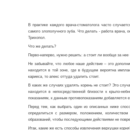
В практике каждого врача-стоматолога часто случаетс
самого злополучного зуба. Что делать - работа врача, ос
Трихопол.
Что же делать?
Перво-наперво, нужно решить: а стоит ли вообще за нее
Не забывайте, что любое наше действие – это дополни
находится в той зоне, где в будущем вероятна имплан
кариеса, то апекс оттуда удалить стоит.
В каких же случаях удалять корень не стоит? Это случа
находится в непосредственной близости к крыло-неб
показаниям, к данным противопоказаниям добавляется е
Перед тем, как выбрать один из описанных ниже спосо
определиться с размером, положением, количеством
образований, чтобы последующими действиями не повре
Итак, какие же есть способы извлечения верхушки корня