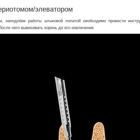
периотомом/элеватором
м, наподобие работы штыковой лопатой необходимо провести инстр
осле чего вывихивать корень до его извлечения.