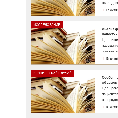
обследова
17 октя
ИССЛЕДОВАНИЕ
Анализ ф
целостны
Цель исс
нарушени
ортогнати
15 октя
КЛИНИЧЕСКИЙ СЛУЧАЙ
Особенно
объемом
Цель рабо
пациенто
склероде
10 октя