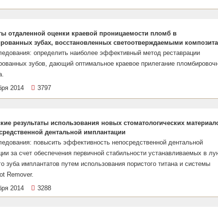
ты отдаленной оценки краевой проницаемости пломб в
рованных зубах, восстановленных светоотверждаемыми композит
ледования: определить наиболее эффективный метод реставрации
рованных зубов, дающий оптимальное краевое прилегание пломбировоч
а.
бря 2014
3797
кие результаты использования новых стоматологических материал
средственной дентальной имплантации
ледования: повысить эффективность непосредственной дентальной
ии за счет обеспечения первичной стабильности устанавливаемых в лу
о зуба имплантатов путем использования пористого титана и системы
ot Remover.
бря 2014
3288