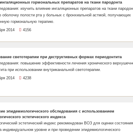
ингаляционных гормональных препаратов на ткани пародонта
едования: изучить влияние ингаляционных препаратов на ткани пародон
ю оболочку полости рта у больных с бронхиальной астмой, получающих
онную гормональную терапию.
бря 2014
4156
вание светотерапии при деструктивных формах периодонтита
ледования: повышение эффективности лечения хронического верхушечн
ита при использовании внутриканальной светотерапии.
бря 2014
4238
ие эпидемиологического обследования с использованием
огического эстетического индекса
огический эстетический индекс рекомендован ВОЗ для оценки состояния
а индивидуальном уровне и при проведении эпидемиологического