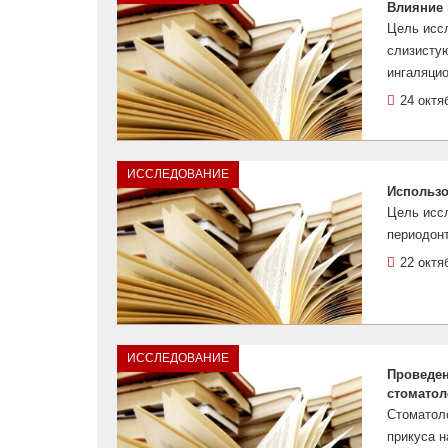
Влияние 
Цель иссл
слизисту
ингаляци
24 октя
ИССЛЕДОВАНИЕ
Использо
Цель исс
периодонт
22 октя
ИССЛЕДОВАНИЕ
Проведен
стоматол
Стоматол
прикуса н