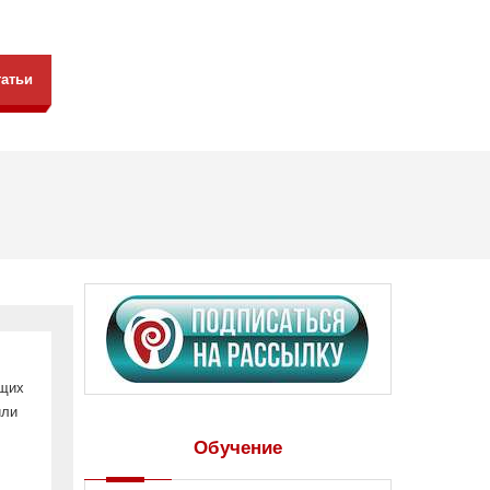
татьи
ющих
или
Обучение