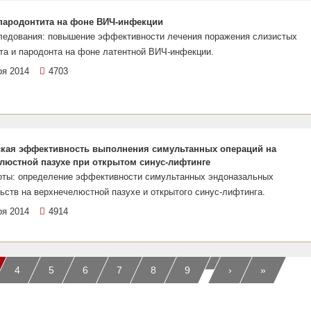
пародонтита на фоне ВИЧ-инфекции
ледования: повышение эффективности лечения поражения слизистых
та и пародонта на фоне латентной ВИЧ-инфекции.
ря 2014
4703
кая эффективность выполнения симультанных операций на
люстной пазухе при открытом синус-лифтинге
оты: определение эффективности симультанных эндоназальных
ств на верхнечелюстной пазухе и открытого синус-лифтинга.
ря 2014
4914
…
4
5
6
7
8
9
›
»