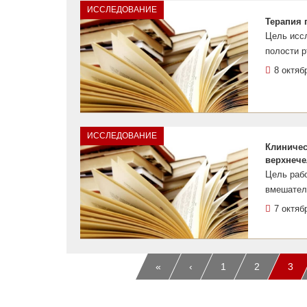
ИССЛЕДОВАНИЕ
Терапия 
Цель исс
полости р
8 октяб
ИССЛЕДОВАНИЕ
Клиничес
верхнече
Цель раб
вмешатель
7 октяб
«
‹
1
2
3