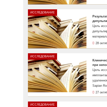
ИССЛЕДОВАНИЕ
Результа
депульпи
Цель исс
депульпи
материал
28 октя
ИССЛЕДОВАНИЕ
Клиничес
при непо
Цель исс
имплантац
удаленног
Sapian Ro
27 октя
ИССЛЕДОВАНИЕ