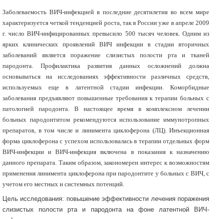
Заболеваемость ВИЧ-инфекцией в последние десятилетия во всем мире
характеризуется четкой тенденцией роста, так в России уже в апреле 2009
г. число ВИЧ-инфицированных превысило 500 тысяч человек. Одним из
ярких клинических проявлений ВИЧ инфекции в стадии вторичных
заболеваний является поражение слизистых полости рта и тканей
пародонта. Профилактика развития данных осложнений должна
основываться на исследованиях эффективности различных средств,
используемых еще в латентной стадии инфекции. Коморбидные
заболевания предъявляют повышенные требования к терапии больных с
патологией пародонта. В настоящее время в комплексном лечении
больных пародонтитом рекомендуются использование иммунотропных
препаратов, в том числе и линимента циклоферона (ЛЦ). Инъекционная
форма циклоферона с успехом использовалась в терапии отдельных форм
ВИЧ-инфекции и ВИЧ-инфекция включена в показания к назначению
данного препарата. Таким образом, закономерен интерес к возможностям
применения линимента циклоферона при пародонтите у больных с ВИЧ, с
учетом его местных и системных потенций.
Цель исследования: повышение эффективности лечения поражения
слизистых полости рта и пародонта на фоне латентной ВИЧ-