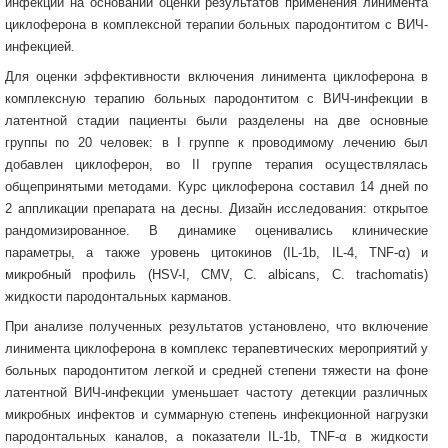
инфекции на основании оценки результатов применения линимента
циклоферона в комплексной терапии больных пародонтитом с ВИЧ-
инфекцией.
Для оценки эффективности включения линимента циклоферона в
комплексную терапию больных пародонтитом с ВИЧ-инфекции в
латентной стадии пациенты были разделены на две основные
группы по 20 человек: в I группе к проводимому лечению был
добавлен циклоферон, во II группе терапия осуществлялась
общепринятыми методами. Курс циклоферона составил 14 дней по
2 аппликации препарата на десны. Дизайн исследования: открытое
рандомизированное. В динамике оценивались клинические
параметры, а также уровень цитокинов (IL-1b, IL-4, TNF-α) и
микробный профиль (HSV-I, CMV, C. albicans, C. trachomatis)
жидкости пародонтальных карманов.
При анализе полученных результатов установлено, что включение
линимента циклоферона в комплекс терапевтических мероприятий у
больных пародонтитом легкой и средней степени тяжести на фоне
латентной ВИЧ-инфекции уменьшает частоту детекции различных
микробных инфектов и суммарную степень инфекционной нагрузки
пародонтальных каналов, а показатели IL-1b, TNF-α в жидкости