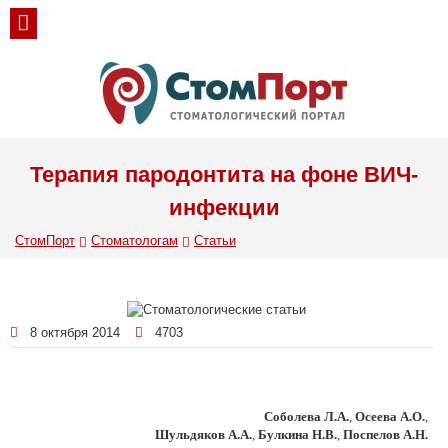
Терапия пародонтита на фоне ВИЧ-
инфекции
СтомПорт
Стоматологам
Статьи
8 октября 2014
4703
Соболева Л.А.
,
Осеева А.О.
,
Шульдяков А.А.
,
Булкина Н.В.
,
Поспелoв А.Н.