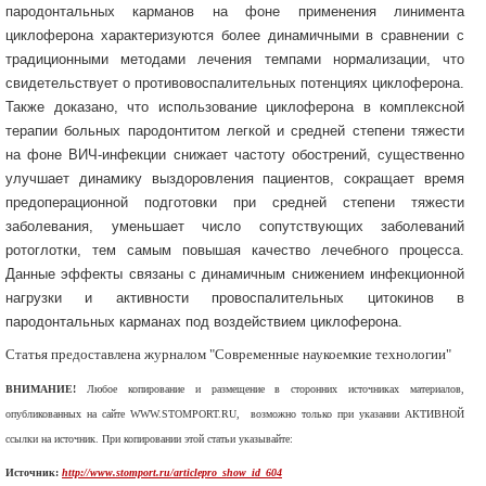
пародонтальных карманов на фоне применения линимента
циклоферона характеризуются более динамичными в сравнении с
традиционными методами лечения темпами нормализации, что
свидетельствует о противовоспалительных потенциях циклоферона.
Также доказано, что использование циклоферона в комплексной
терапии больных пародонтитом легкой и средней степени тяжести
на фоне ВИЧ-инфекции снижает частоту обострений, существенно
улучшает динамику выздоровления пациентов, сокращает время
предоперационной подготовки при средней степени тяжести
заболевания, уменьшает число сопутствующих заболеваний
ротоглотки, тем самым повышая качество лечебного процесса.
Данные эффекты связаны с динамичным снижением инфекционной
нагрузки и активности провоспалительных цитокинов в
пародонтальных карманах под воздействием циклоферона.
Статья предоставлена журналом "Современные наукоемкие технологии"
ВНИМАНИЕ!
Любое копирование и размещение в сторонних источниках материалов,
опубликованных на сайте WWW.STOMPORT.RU, возможно только при указании АКТИВНОЙ
ссылки на источник. При копировании этой статьи указывайте:
Источник:
http://www.stomport.ru/articlepro_show_id_604