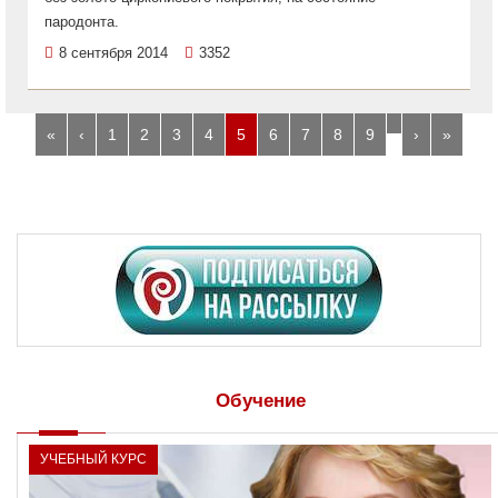
пародонта.
8 сентября 2014
3352
…
«
‹
1
2
3
4
5
6
7
8
9
›
»
Обучение
УЧЕБНЫЙ КУРС