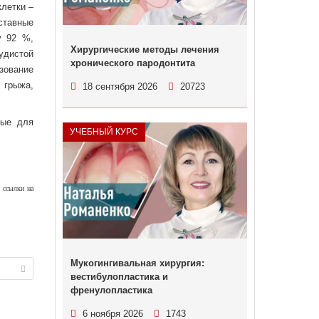
клетки –
ставные
у 92 %,
Хирургические методы лечения
удистой
хронического пародонтита
зование
 грыжа,
18 сентября 2026
20723
ные для
УЧЕБНЫЙ КУРС
 ссылки на
Мукогингивальная хирургия:
вестибулопластика и
френулопластика
6 ноября 2026
1743