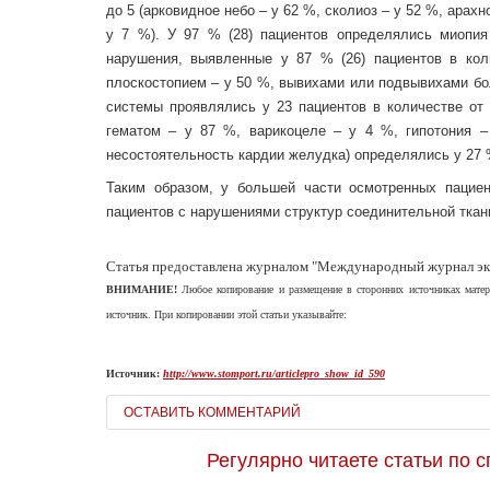
до 5 (арковидное небо – у 62 %, сколиоз – у 52 %, ара
у 7 %). У 97 % (28) пациентов определялись миопи
нарушения, выявленные у 87 % (26) пациентов в ко
плоскостопием – у 50 %, вывихами или подвывихами бо
системы проявлялись у 23 пациентов в количестве от 
гематом – у 87 %, варикоцеле – у 4 %, гипотония –
несостоятельность кардии желудка) определялись у 27 
Таким образом, у большей части осмотренных пацие
пациентов с нарушениями структур соединительной ткан
Статья предоставлена журналом "Международный журнал эк
ВНИМАНИЕ!
Любое копирование и размещение в сторонних источниках ма
источник. При копировании этой статьи указывайте:
Источник:
http://www.stomport.ru/articlepro_show_id_590
ОСТАВИТЬ КОММЕНТАРИЙ
Регулярно читаете статьи по 