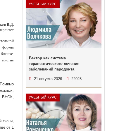
УЧЕБНЫЙ КУРС
ов В.Д.
верситет
ительной
ии формы
 бляшке.
Вектор как система
 многие
терапевтического лечения
заболеваний пародонта
21 августа 2026
22025
 Помимо
кожных,
и ВНОК,
УЧЕБНЫЙ КУРС
 ткани,
тве от 1