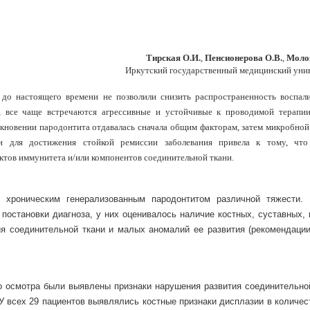
Тирская О.И.
,
Пенсионерова О.В.
,
Молок
Иркутский государственный медицинский уни
 до настоящего времени не позволили снизить распространенность воспал
о, все чаще встречаются агрессивные и устойчивые к проводимой терап
никновении пародонтита отдавалась сначала общим факторам, затем микробной
ии для достижения стойкой ремиссии заболевания привела к тому, что
ктов иммунитета и/или компонентов соединительной ткани.
 хроническим генерализованным пародонтитом различной тяжести.
постановки диагноза, у них оценивалось наличие костных, суставных, 
я соединительной ткани и малых аномалий ее развития (рекомендаци
го осмотра были выявлены признаки нарушения развития соединительной
У всех 29 пациентов выявлялись костные признаки дисплазии в количес