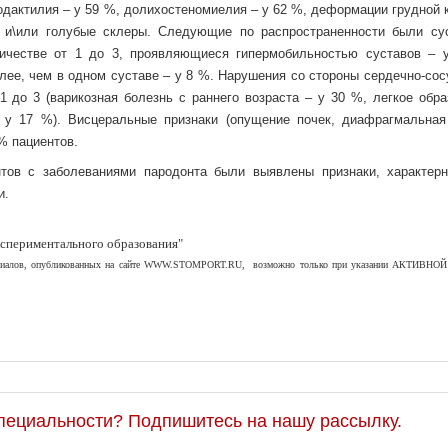
хнодактилия – у 59 %, долихостеномиелия – у 62 %, деформации грудной 
я и\или голубые склеры. Следующие по распространенности были су
личестве от 1 до 3, проявляющиеся гипермобильностью суставов – 
лее, чем в одном суставе – у 8 %. Нарушения со стороны сердечно-сос
1 до 3 (варикозная болезнь с раннего возраста – у 30 %, легкое обра
 у 17 %). Висцеральные признаки (опущение почек, диафрагмальная
% пациентов.
нтов с заболеваниями пародонта были выявлены признаки, характер
и.
спериментального образования"
териалов, опубликованных на сайте WWW.STOMPORT.RU, возможно только при указании АКТИВНОЙ
специальности? Подпишитесь на нашу рассылку.