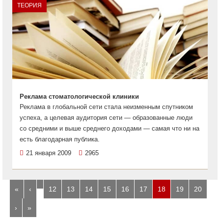
ТЕОРИЯ
Реклама стоматологической клиники
Реклама в глобальной сети стала неизменным спутником
успеха, а целевая аудитория сети — образованные люди
со средними и выше среднего доходами — самая что ни на
есть благодарная публика.
21 января 2009
2965
…
«
‹
12
13
14
15
16
17
18
19
20
›
»