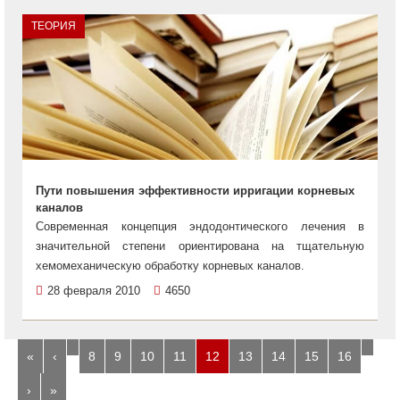
ТЕОРИЯ
Пути повышения эффективности ирригации корневых
каналов
Современная концепция эндодонтического лечения в
значительной степени ориентирована на тщательную
хемомеханическую обработку корневых каналов.
28 февраля 2010
4650
…
…
«
‹
8
9
10
11
12
13
14
15
16
›
»