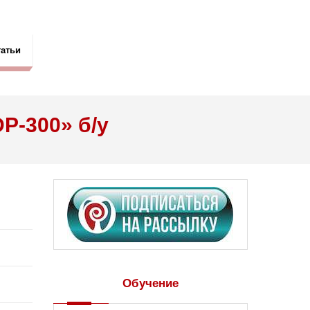
татьи
P-300» б/у
Обучение