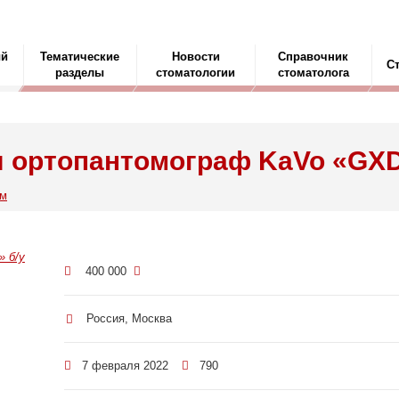
ый
Тематические
Новости
Справочник
С
разделы
стоматологии
стоматолога
 ортопантомограф KaVo «GXD
ам
400 000
Россия, Москва
7 февраля 2022
790