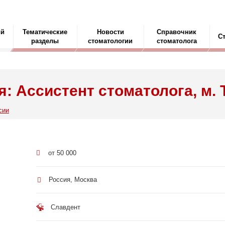
ый
Тематические
Новости
Справочник
С
разделы
стоматологии
стоматолога
: Ассистент стоматолога, м. 
сии
от 50 000
Россия, Москва
Славдент