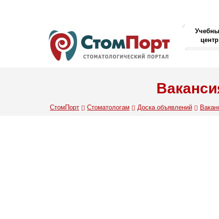
Учебн
центр
Вакансия
СтомПорт
Стоматологам
Доска объявлений
Вакан