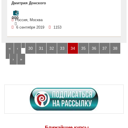
Дмитрия Донского
3
000
Россия, Москва
6 сентября 2019
1153
…
«
‹
30
31
32
33
34
35
36
37
38
…
›
»
Ближайшие курсы