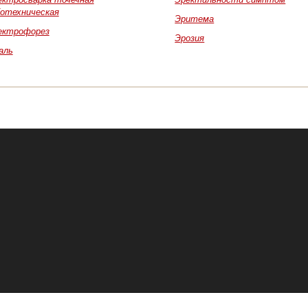
ботехническая
Эритема
ектрофорез
Эрозия
аль