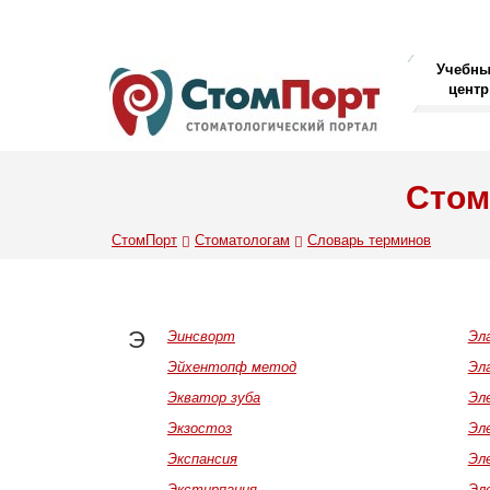
Учебн
центр
Стом
СтомПорт
Стоматологам
Словарь терминов
Э
Эинсворт
Эл
Эйхентопф метод
Эл
Экватор зуба
Эл
Экзостоз
Эл
Экспансия
Эл
Экстирпация
Эл