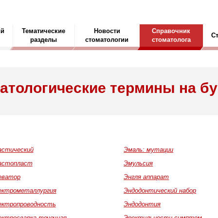
ый
Тематические
Новости
Справочник
С
разделы
стоматологии
стоматолога
атологические термины на бу
астический
Эмаль: мутации
астопласт
Эмульсия
еватор
Энгля аппарат
ектрометаллургия
Эндодонтический набор
ектропроводность
Эндодонтия
ектросварка точечная
Эректильности симптом