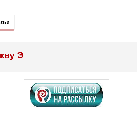
татьи
кву Э