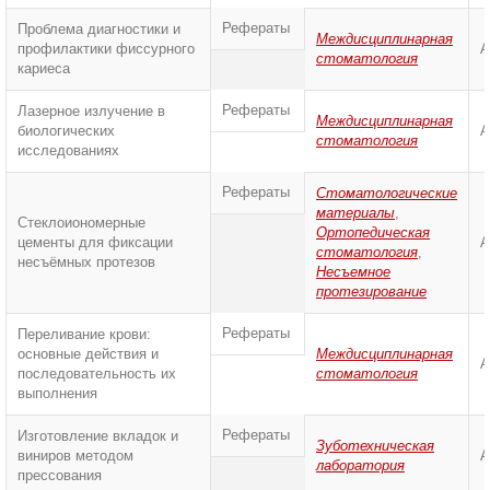
Рефераты
Проблема диагностики и
Междисциплинарная
профилактики фиссурного
А
стоматология
кариеса
Рефераты
Лазерное излучение в
Междисциплинарная
биологических
А
стоматология
исследованиях
Рефераты
Стоматологические
материалы
,
Стеклоиономерные
Ортопедическая
цементы для фиксации
А
стоматология
,
несъёмных протезов
Несъемное
протезирование
Рефераты
Переливание крови:
основные действия и
Междисциплинарная
А
последовательность их
стоматология
выполнения
Рефераты
Изготовление вкладок и
Зуботехническая
виниров методом
А
лаборатория
прессования