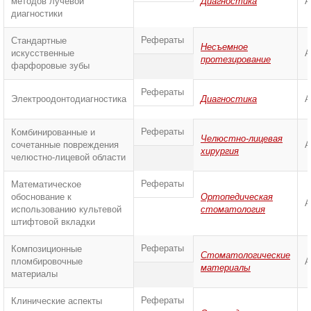
методов лучевой
Диагностика
А
диагностики
Рефераты
Стандартные
Несъемное
искусственные
А
протезирование
фарфоровые зубы
Рефераты
Электроодонтодиагностика
Диагностика
А
Рефераты
Комбинированные и
Челюстно-лицевая
сочетанные повреждения
А
хирургия
челюстно-лицевой области
Рефераты
Математическое
обоснование к
Ортопедическая
А
использованию культевой
стоматология
штифтовой вкладки
Рефераты
Композиционные
Стоматологические
пломбировочные
А
материалы
материалы
Рефераты
Клинические аспекты