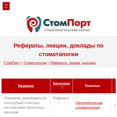
Рефераты, лекции, доклады по
стоматологии
СтомПорт
Стоматологам
Рефераты, лекции, доклады
Категория
Название
Тематика
Показания, разновидности
Рефераты
конструкций и методы
Ортопедическая
А
изготовления бюгельных
стоматология
протезов