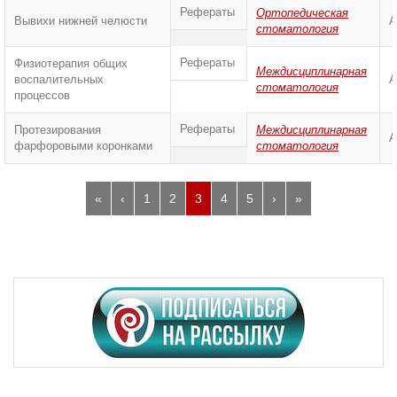
Рефераты
Ортопедическая
Вывихи нижней челюсти
А
стоматология
Рефераты
Физиотерапия общих
Междисциплинарная
воспалительных
А
стоматология
процессов
Рефераты
Протезирования
Междисциплинарная
А
фарфоровыми коронками
стоматология
«
‹
1
2
3
4
5
›
»