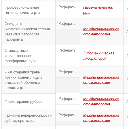
Рефераты
Профессиональная
Гигиена полости
А
гигиена полости рта
рта
Рефераты
Сосудисто-
биомеханичкеская теория
Междисциплинарная
А
развития патологии
стоматология
пародонта
Рефераты
Стандартные
Зуботехническая
искусственные
А
лаборатория
фарфоровые зубы
Рефераты
Физиотерапия травм
мягких тканей лица и
Междисциплинарная
А
слизистой оболочки
стоматология
полости рта
Рефераты
Междисциплинарная
Физиотерапия рубцов
А
стоматология
Рефераты
Причины непереносимости
Междисциплинарная
А
зубных протезов
стоматология