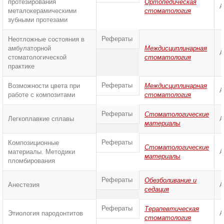
протезирования
Ортопедическая
А
металокерамическими
стоматология
зубными протезами
Рефераты
Неотложные состояния в
амбулаторной
Междисциплинарная
А
стоматологической
стоматология
практике
Рефераты
Возможности цвета при
Междисциплинарная
А
работе с композитами
стоматология
Рефераты
Стоматологические
Легкоплавкие сплавы
А
материалы
Рефераты
Композиционные
Стоматологические
материалы. Методики
А
материалы
пломбирования
Рефераты
Обезболивание и
Анестезия
А
седация
Рефераты
Терапевтическая
Этиология пародонтитов
А
стоматология