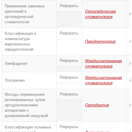
Рефераты
Применение замковых
креплений в
Ортопедическая
А
ортопедической
стоматология
стоматологии
Рефераты
Классификация и
номенклатура
Пародонтология
А
маргинальных
пародонтопатий
Рефераты
Междисциплинарная
Лимфаденит
А
стоматология
Рефераты
Междисциплинарная
Ультракаин
А
стоматология
Рефераты
Методы перемещения
ретенированных зубов
ортодонтическими
Ортодонтия
А
аппаратами с
дозированной нагрузкой
Рефераты
Классификация основных