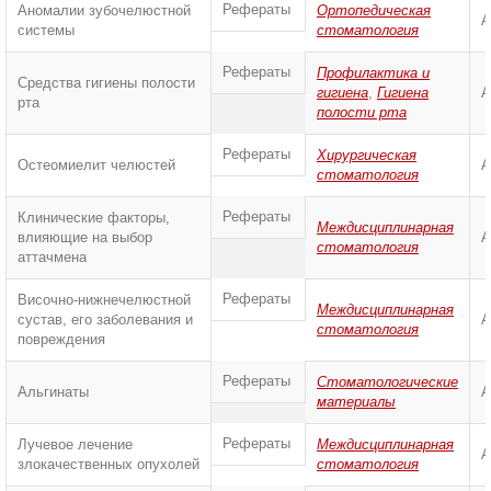
Рефераты
Аномалии зубочелюстной
Ортопедическая
А
системы
стоматология
Рефераты
Профилактика и
Средства гигиены полости
гигиена
,
Гигиена
А
рта
полости рта
Рефераты
Хирургическая
Остеомиелит челюстей
А
стоматология
Рефераты
Клинические факторы,
Междисциплинарная
влияющие на выбор
А
стоматология
аттачмена
Рефераты
Височно-нижнечелюстной
Междисциплинарная
сустав, его заболевания и
А
стоматология
повреждения
Рефераты
Стоматологические
Альгинаты
А
материалы
Рефераты
Лучевое лечение
Междисциплинарная
А
злокачественных опухолей
стоматология