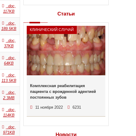
.doc,
117KB
Статьи
.doc,
189.5KB
КЛИНИЧЕСКИЙ СЛУЧАЙ
.doc,
37KB
.doc,
64KB
.doc,
113.5KB
Комплексная реабилитация
пациента с врожденной адентией
.doc,
постоянных зубов
2.3MB
11 ноября 2022
6231
.doc,
114KB
.doc,
971KB
Новости