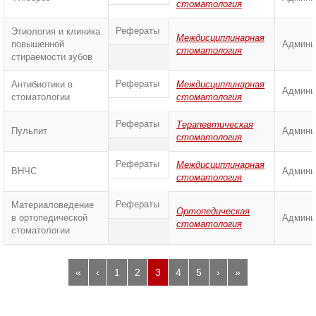
стоматология
Рефераты
Этиология и клиника
Междисциплинарная
повышенной
Админи
стоматология
стираемости зубов
Рефераты
Антибиотики в
Междисциплинарная
Админи
стоматологии
стоматология
Рефераты
Терапевтическая
Пульпит
Админи
стоматология
Рефераты
Междисциплинарная
ВНЧС
Админи
стоматология
Рефераты
Материаловедение
Ортопедическая
в ортопедической
Админи
стоматология
стоматологии
«
‹
1
2
3
4
5
›
»