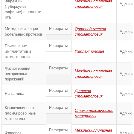
инфекций
Междисциплинарная
Админи
(туберкулез,
стоматология
сифилис) в полости
рта
Рефераты
Методы фиксации
Ортопедическая
Админи
бюгельных протезов
стоматология
Рефераты
Применение
имплантатов в
Имплантология
Админи
стоматологии
Рефераты
Физиотерапия
Междисциплинарная
некариозных
Админи
стоматология
поражений
Рефераты
Детская
Раны лица
Админи
стоматология
Рефераты
Композиционные
Стоматологические
пломбировочные
Админи
материалы
материалы
Рефераты
Междисциплинарная
Флюороз
Админи