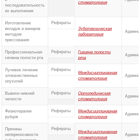
стоматология
последовательность
их выполнения
Рефераты
Изготовление
вкладок и виниров
Зуботехническая
Админи
методом
лаборатория
прессования
Рефераты
Профессиональная
Гигиена полости
Админи
гигиена полости рта
рта
Рефераты
Лучевое лечение
Междисциплинарная
злокачественных
Админи
стоматология
опухолей
Рефераты
Вывихи нижней
Ортопедическая
Админи
челюсти
стоматология
Рефераты
Физиотерапия
Междисциплинарная
Админи
рубцов
стоматология
Рефераты
Причины
Междисциплинарная
непереносимости
Админи
стоматология