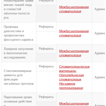
Рефераты
Физиотерапия травм
мягких тканей лица
Междисциплинарная
и слизистой
Админи
стоматология
оболочки полости
рта
Рефераты
Проблема
диагностики и
Междисциплинарная
Админи
профилактики
стоматология
фиссурного кариеса
Рефераты
Лазерное излучение
Междисциплинарная
в биологических
Админи
стоматология
исследованиях
Рефераты
Стоматологические
Стеклоиономерные
материалы
,
цементы для
Ортопедическая
Админи
фиксации
стоматология
,
несъёмных протезов
Несъемное
протезирование
Рефераты
Переливание крови:
основные действия
Междисциплинарная
и
Админи