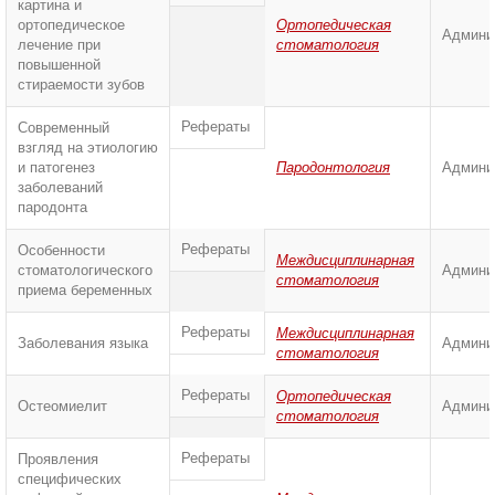
картина и
ортопедическое
Ортопедическая
Админи
лечение при
стоматология
повышенной
стираемости зубов
Рефераты
Современный
взгляд на этиологию
и патогенез
Пародонтология
Админи
заболеваний
пародонта
Рефераты
Особенности
Междисциплинарная
стоматологического
Админи
стоматология
приема беременных
Рефераты
Междисциплинарная
Заболевания языка
Админи
стоматология
Рефераты
Ортопедическая
Остеомиелит
Админи
стоматология
Рефераты
Проявления
специфических