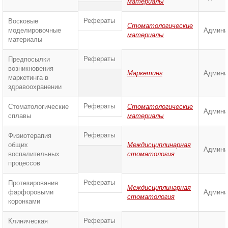
материалы
Рефераты
Восковые
Стоматологические
моделировочные
Админи
материалы
материалы
Рефераты
Предпосылки
возникновения
Маркетинг
Админи
маркетинга в
здравоохранении
Рефераты
Стоматологические
Стоматологические
Админи
сплавы
материалы
Рефераты
Физиотерапия
общих
Междисциплинарная
Админи
воспалительных
стоматология
процессов
Рефераты
Протезирования
Междисциплинарная
фарфоровыми
Админи
стоматология
коронками
Рефераты
Клиническая