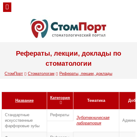
Рефераты, лекции, доклады по
стоматологии
СтомПорт
Стоматологам
Рефераты, лекции, доклады
Категория
Название
Тематика
Доб
Стандартные
Рефераты
Зуботехническая
искусственные
Админи
лаборатория
фарфоровые зубы