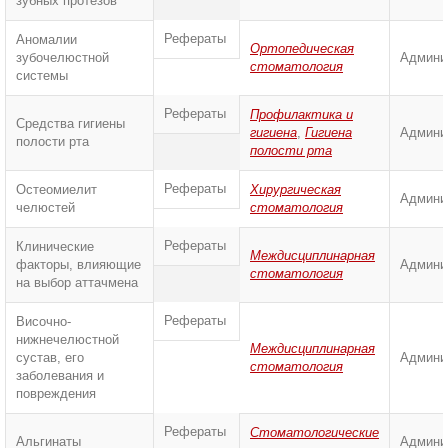
зубных протезов
Рефераты
Аномалии
Ортопедическая
зубочелюстной
Админи
стоматология
системы
Рефераты
Профилактика и
Средства гигиены
гигиена
,
Гигиена
Админи
полости рта
полости рта
Рефераты
Остеомиелит
Хирургическая
Админи
челюстей
стоматология
Рефераты
Клинические
Междисциплинарная
факторы, влияющие
Админи
стоматология
на выбор аттачмена
Рефераты
Височно-
нижнечелюстной
Междисциплинарная
сустав, его
Админи
стоматология
заболевания и
повреждения
Рефераты
Стоматологические
Альгинаты
Админи