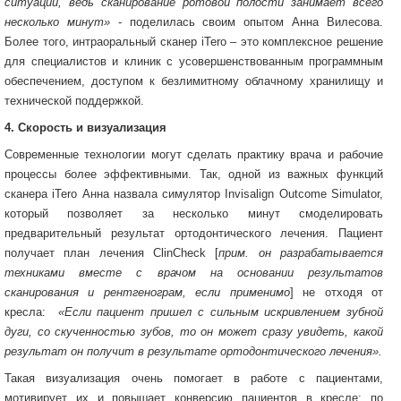
ситуации, ведь сканирование ротовой полости занимает всего
несколько минут»
- поделилась своим опытом Анна Вилесова.
Более того, интраоральный сканер iTero – это комплексное решение
для специалистов и клиник с усовершенствованным программным
обеспечением, доступом к безлимитному облачному хранилищу и
технической поддержкой.
4. Скорость и визуализация
Современные технологии могут сделать практику врача и рабочие
процессы более эффективными. Так, одной из важных функций
сканера iTero Анна назвала симулятор Invisalign Outcome Simulator,
который позволяет за несколько минут смоделировать
предварительный результат ортодонтического лечения. Пациент
получает план лечения ClinCheck [
прим. он разрабатывается
техниками вместе с врачом на основании результатов
сканирования и рентгенограм, если применимо
] не отходя от
кресла:
«Если пациент пришел с сильным искривлением зубной
дуги, со скученностью зубов, то он может сразу увидеть, какой
результат он получит в результате ортодонтического лечения».
Такая визуализация очень помогает в работе с пациентами,
мотивирует их и повышает конверсию пациентов в кресле: по