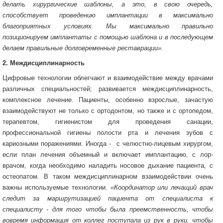
делать хирургические шаблоны, а это, в свою очередь,
способствует проведению имплантации в максимально
благоприятных условиях. Мы максимально правильно
позиционируем имплантаты с помощью шаблона и в последующем
делаем правильные долговременные реставрации».
2. Междисциплинарность
Цифровые технологии облегчают и взаимодействие между врачами
различных специальностей; развивается междисциплинарность,
комплексное лечение. Пациенты, особенно взрослые, зачастую
взаимодействуют не только с ортодонтом, но также и с ортопедом,
терапевтом, гигиенистом для проведения санации,
профессиональной гигиены полости рта и лечения зубов с
кариозными поражениями. Иногда - с челюстно-лицевым хирургом,
если план лечения объемный и включает имплантацию, с лор-
врачом, когда необходимо наладить носовое дыхание пациента, с
остеопатом. В таком междисциплинарном взаимодействии очень
важны используемые технологии.
«Координатор или лечащий врач
следит за маршрутизацией пациента от специалиста к
специалисту - для того чтобы была преемственность, чтобы
вовремя информация от коллег поступала из рук в руки, чтобы