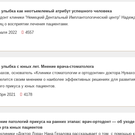
 улыбка как неотъемлемый атрибут успешного человека
одонт клиники “Немецкий Дентальный Имплантологический центр” Надеж
ц о восприятии лечения пациентами.
раля 2022
4557
 улыбка с юных лет. Мнение врача-стоматолога
ахов, основатель «Клиники стоматологии и ортодонтии» доктора Нувахо
делится своим мнением о наиболее эффективных решениях для развити
го прикуса у юных пациентов.
бря 2021
4178
ние патологий прикуса на ранних этапах: врач-ортодонт — об уходе
 рта юных пациентов
клиники «Доктор Лора» Нана Гезалова рассказывает о том, с помощью к