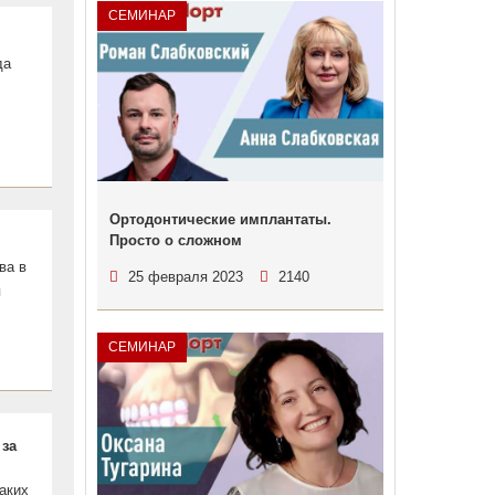
СЕМИНАР
да
Ортодонтические имплантаты.
Просто о сложном
ва в
25 февраля 2023
2140
я
СЕМИНАР
 за
аких