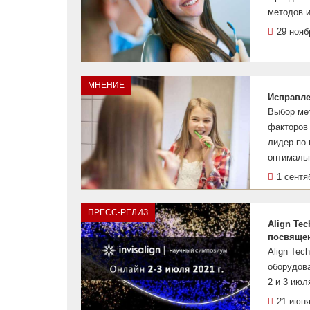
методов и
29 нояб
МНЕНИЕ
Исправле
Выбор мет
факторов 
лидер по 
оптималь
1 сентя
ПРЕСС-РЕЛИЗ
Align Te
посвящен
Align Tec
оборудова
2 и 3 июл
21 июня