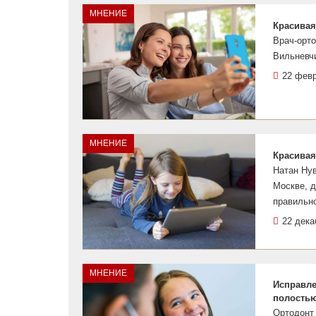
МНЕНИЕ
Красивая
Врач-орт
Вильневчи
22 фев
МНЕНИЕ
Красивая
Натан Нув
Москве, 
правильно
22 дека
МНЕНИЕ
Исправле
полостью
Ортодонт 