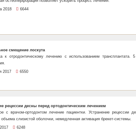
ая остеоперфорация позволяет ускорить процесс лечения.
а 2018
6644
ное смещение лоскута
ка к отродонтическому лечению с использованием трансплантата. 5
ия.
я 2017
6550
ие рецессии десны перед ортодонтическим лечением
ое с врачом-ортодонтом лечение пациентки. Устранение рецессии де
 объема слизистой оболочки, немедленная активация брекет-системы.
2017
6248