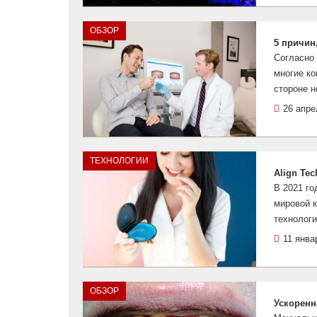
ОБЗОР
5 причин
Согласно 
многие к
стороне н
26 апре
ТЕХНОЛОГИИ
Align Te
В 2021 го
мировой 
технологи
11 янва
ОБЗОР
Ускоренн