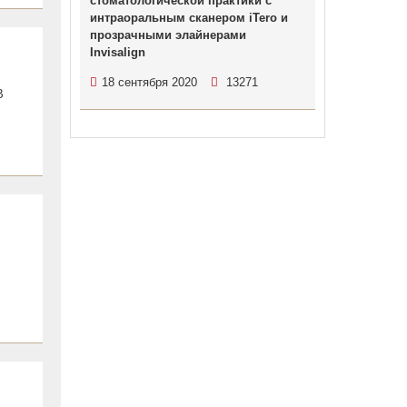
стоматологической практики c
интраоральным сканером iTero и
прозрачными элайнерами
Invisalign
18 сентября 2020
13271
В