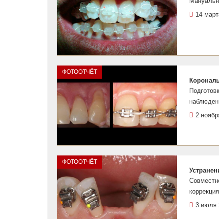
Мануальн
14 март
ФОТООТЧЁТ
Корональ
Подготов
наблюден
2 ноябр
ФОТООТЧЁТ
Устранен
Совместн
коррекция
3 июля 