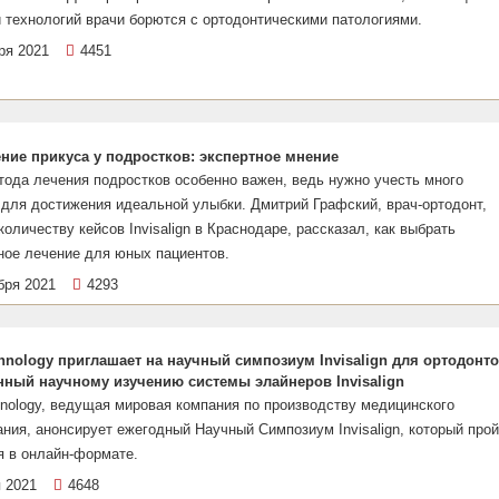
 технологий врачи борются с ортодонтическими патологиями.
ря 2021
4451
ние прикуса у подростков: экспертное мнение
ода лечения подростков особенно важен, ведь нужно учесть много
для достижения идеальной улыбки. Дмитрий Графский, врач-ортодонт,
количеству кейсов Invisalign в Краснодаре, рассказал, как выбрать
ное лечение для юных пациентов.
бря 2021
4293
chnology приглашает на научный симпозиум Invisalign для ортодонто
ный научному изучению системы элайнеров Invisalign
hnology, ведущая мировая компания по производству медицинского
ния, анонсирует ежегодный Научный Симпозиум Invisalign, который про
я в онлайн-формате.
 2021
4648