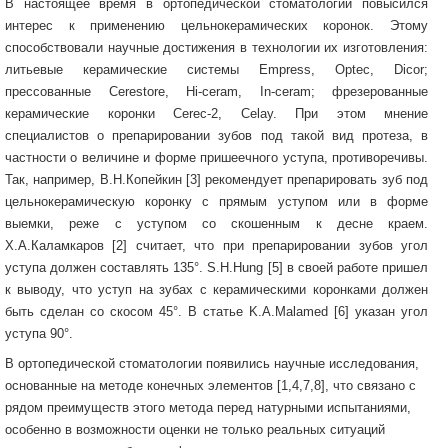
В настоящее время в ортопедической стоматологии повысился
интерес к применению цельнокерамических коронок. Этому
способствовали научные достижения в технологии их изготовления:
литьевые керамические системы Empress, Optec, Dicor;
прессованные Cerestore, Hi-ceram, In-ceram; фрезерованные
керамические коронки Cerec-2, Celay. При этом мнение
специалистов о препарировании зубов под такой вид протеза, в
частности о величине и форме пришеечного уступа, противоречивы.
Так, например, В.Н.Копейкин [3] рекомендует препарировать зуб под
цельнокерамическую коронку с прямым уступом или в форме
выемки, реже с уступом со скошенным к десне краем.
Х.А.Каламкаров [2] считает, что при препарировании зубов угол
уступа должен составлять 135°. S.H.Hung [5] в своей работе пришел
к выводу, что уступ на зубах с керамическими коронками должен
быть сделан со скосом 45°. В статье K.A.Malamed [6] указан угол
уступа 90°.
В ортопедической стоматологии появились научные исследования,
основанные на методе конечных элементов [1,4,7,8], что связано с
рядом преимуществ этого метода перед натурными испытаниями,
особенно в возможности оценки не только реальных ситуаций