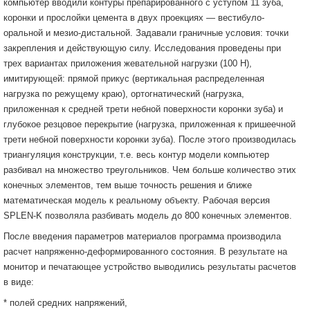
компьютер вводили контуры препарированного с уступом 11 зуба,
коронки и прослойки цемента в двух проекциях — вестибуло-
оральной и мезио-дистальной. Задавали граничные условия: точки
закрепления и действующую силу. Исследования проведены при
трех вариантах приложения жевательной нагрузки (100 Н),
имитирующей: прямой прикус (вертикальная распределенная
нагрузка по режущему краю), ортогнатический (нагрузка,
приложенная к средней трети небной поверхности коронки зуба) и
глубокое резцовое перекрытие (нагрузка, приложенная к пришеечной
трети небной поверхности коронки зуба). После этого производилась
триангуляция конструкции, т.е. весь контур модели компьютер
разбивал на множество треугольников. Чем больше количество этих
конечных элементов, тем выше точность решения и ближе
математическая модель к реальному объекту. Рабочая версия
SPLEN-K позволяла разбивать модель до 800 конечных элементов.
После введения параметров материалов программа производила
расчет напряженно-деформированного состояния. В результате на
монитор и печатающее устройство выводились результаты расчетов
в виде:
* полей средних напряжений,