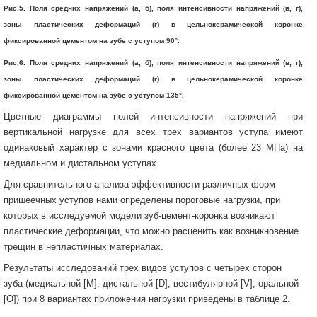
Рис.5. Поля средних напряжений (а, б), поля интенсивности напряжений (в, г),
зоны пластических деформаций (г) в цельнокерамической коронке
фиксированной цементом на зубе с уступом 90°.
Рис.6. Поля средних напряжений (а, б), поля интенсивности напряжений (в, г),
зоны пластических деформаций (г) в цельнокерамической коронке
фиксированной цементом на зубе с уступом 135°.
Цветные диаграммы полей интенсивности напряжений при
вертикальной нагрузке для всех трех вариантов уступа имеют
одинаковый характер с зонами красного цвета (более 23 МПа) на
медиальном и дистальном уступах.
Для сравнительного анализа эффективности различных форм
пришеечных уступов нами определены пороговые нагрузки, при
которых в исследуемой модели зуб-цемент-коронка возникают
пластические деформации, что можно расценить как возникновение
трещин в непластичных материалах.
Результаты исследований трех видов уступов с четырех сторон
зуба (медиальной [M], дистальной [D], вестибулярной [V], оральной
[O]) при 8 вариантах приложения нагрузки приведены в таблице 2.