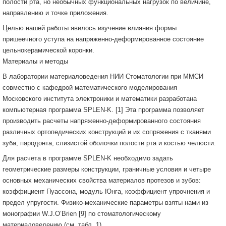
полости рта, но необычных функциональных нагрузок по величине,
направлению и точке приложения.
Целью нашей работы явилось изучение влияния формы
пришеечного уступа на напряженно-деформированное состояние
цельнокерамической коронки.
Материалы и методы
В лаборатории материаловедения НИИ Стоматологии при ММСИ
совместно с кафедрой математического моделирования
Московского института электроники и математики разработана
компьютерная программа SPLEN-K. [1] Эта программа позволяет
производить расчеты напряженно-деформированного состояния
различных ортопедических конструкций и их сопряжения с тканями
зуба, пародонта, слизистой оболочки полости рта и костью челюсти.
Для расчета в программе SPLEN-K необходимо задать
геометрические размеры конструкции, граничные условия и четыре
основных механических свойства материалов протезов и зубов:
коэффициент Пуассона, модуль Юнга, коэффициент упрочнения и
предел упругости. Физико-механические параметры взяты нами из
монографии W.J.O’Brien [9] по стоматологическому
материаловедению (см. табл. 1).