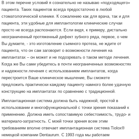
В этом перечне условий я сознательно не называю «подходящего»
пациента. Таких пациентов всегда предостаточно в любой
стоматологической клинике. К сожалению как для врача, так и для
пациента, эти удобные для имплантологии клинические случаи
просто не всегда распознаются. Если видя, к примеру, дистально
неограниченный протяженный дефект зубного ряда, первое, о чем
Вы думаете, - это изготовление съемного протеза, не ждите от
пациента, что он сам заговорит о возможности лечения на
имплантатах – он может и не подозревать о таком методе лечения.
Когда же Вы сами убедитесь в почти неограниченных возможностях
и надежности лечения с использованием имплантатов, когда
перестроится Ваше клиническое мышление, Вы сможете
предложить практически каждому пациенту намного более удачную
конструкцию на имплантатах по сравнению с традиционной.
Имплантационная система должна быть надежной, простой в
использовании и многофункциональной с точки зрения показаний к
применению. Должна иметь сопоставимую себестоимость, трудо- и
материало-затратность. С моей точки зрения всем этим
требованиям вполне отвечает имплантационная система Tiolox®
немецкой компании Dentaurum. С 1993 года мы работаем