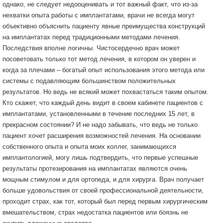
однако, не следует недооценивать и тот важный факт, что из-за
нехватки опыта работы с имплантатами, врачи не всегда могут
объективно объяснить пациенту явные преимущества конструкций
на имплантатах перед традиционными методами лечения.
Последствия вполне логичны. Чистосердечно врач может
посоветовать только тот метод лечения, в котором он уверен и
когда за плечами – богатый опыт использования этого метода или
системы с подавляющим большинством положительных
результатов. Но ведь не всякий может похвастаться таким опытом.
Кто скажет, что каждый день видит в своем кабинете пациентов с
имплантатами, установленными в течение последних 15 лет, в
прекрасном состоянии? И не надо забывать, что ведь не только
пациент хочет расширения возможностей лечения. На основании
собственного опыта и опыта моих коллег, занимающихся
имплантологией, могу лишь подтвердить, что первые успешные
результаты протезирования на имплантатах являются очень
мощным стимулом и для ортопеда, и для хирурга. Врач получает
больше удовольствия от своей профессиональной деятельности,
проходит страх, как тот, который был перед первым хирургическим
вмешательством, страх недостатка пациентов или боязнь не