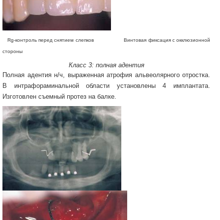
Rg-контроль перед снятием слепков Винтовая фиксация с окклюзионной
стороны
Класс 3: полная адентия
Полная адентия н/ч, выраженная атрофия альвеолярного отростка.
В интрафораминальной области установлены 4 имплантата.
Изготовлен съемный протез на балке.