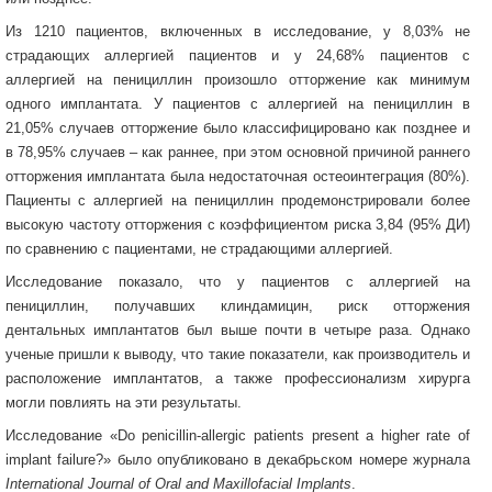
Из 1210 пациентов, включенных в исследование, у 8,03% не
страдающих аллергией пациентов и у 24,68% пациентов с
аллергией на пенициллин произошло отторжение как минимум
одного имплантата. У пациентов с аллергией на пенициллин в
21,05% случаев отторжение было классифицировано как позднее и
в 78,95% случаев – как раннее, при этом основной причиной раннего
отторжения имплантата была недостаточная остеоинтеграция (80%).
Пациенты с аллергией на пенициллин продемонстрировали более
высокую частоту отторжения с коэффициентом риска 3,84 (95% ДИ)
по сравнению с пациентами, не страдающими аллергией.
Исследование показало, что у пациентов с аллергией на
пенициллин, получавших клиндамицин, риск отторжения
дентальных имплантатов был выше почти в четыре раза. Однако
ученые пришли к выводу, что такие показатели, как производитель и
расположение имплантатов, а также профессионализм хирурга
могли повлиять на эти результаты.
Исследование «Do penicillin-allergic patients present a higher rate of
implant failure?» было опубликовано в декабрьском номере журнала
International Journal of Oral and Maxillofacial Implants
.