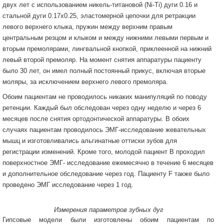
двух лет с использованием никель-титановой (Ni-Ti) дуги 0.16 и
стальной дуги 0.17х0.25, эластомерной цепочки для ретракции
левого верхнего клыка, пружин между верхним правым
центральным резцом и клыком и между нижними левыми первым и
вторым премолярами, лингвальной кнопкой, приклеенной на нижний
левый второй премоляр. На момент снятия аппаратуры пациенту
было 30 лет, он имел полный постоянный прикус, включая вторые
моляры, за исключением верхнего левого премоляра.
Обоим пациентам не проводилось никаких манипуляций по поводу
ретенции. Каждый был обследован через одну неделю и через 6
месяцев после снятия ортодонтической аппаратуры. В обоих
случаях пациентам проводилось ЭМГ-исследование жевательных
мышц и изготовливались альгинатные оттиски зубов для
регистрации изменений. Кроме того, молодой пациент В проходил
поверхностное ЭМГ- исследование ежемесячно в течение 6 месяцев
и дополнительное обследование через год. Пациенту F также было
проведено ЭМГ исследование через 1 год.
Измерения параметров зубных дуг
Гипсовые модели были изготовлены обоим пациентам по