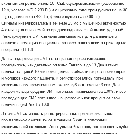
входным сопротивлением 10 ГОм), оцифровывающим (разрешение
12 b, частота A/D 2,230 Гц) и с цифровым фильтром (усиление на 30
Гц, подавление на 400 Гц, фильтр шумов на 50-60 Гц).
Сигналы нивелировались в течение 25 мс с мышечной активностью
4-х мышц, оцениваемой по среднеквадратической амплитуде в мВ.
Регистрируемые ЭМГ-сигналы записывались для дальнейшего
анализа с помощью специально разработанного пакета прикладных
программ. (11-13)
Для стандартизации ЭМГ-потенциалов первое измерение
проводилось, как детально описано Ferrario и др.13 Два ватных
валика толщиной 10 мм помещались в области вторых премоляров
и моляров каждого пациента, и регистрировались потенциалы при
максимальном произвольном сжатии зубов в течение 3 сек. Для
каждой мышцы средний ЭМГ потенциал принимался за 100%, и все
последующие ЭМГ потенциалы выражались как процент от этой
величины (мкВ/мкВ х 100).
Затем ЭМГ-активность регистрировалась при максимальном
произвольном сжатии зубов в течение 5 сек. в положении
максимальной окклюзии. Испытуемым было предложено сжать зубы
как можно сильнее и поддерживать этот уровень напряжения в