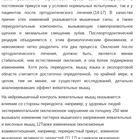
постоянном прикусе как у условно нормальных испытуемых, так и у
пациентов после ортодонтического лечения.(14-17) В качестве
причин этих изменений указываются мышечные силы, а также
периодонтальные компоненты, вызывающие самопроизвольное
щечное и мезиальное смещение зубов. Послеортодонтический
рецидив объединяется с этим физиологическим феноменом, и
невозможно четко разделить эти два процесса. Окклюзия после
ортодонтического лечения, должно быть, является менее
стабильной, чем естественная окклюзия, и она более подвержена
изменениям. Хотя роль периодонта, мышц языка и околоротовой
области считается достаточно определенной, по крайней мере, в
целом, тем не менее, не существует исследований, детально
анализировавших эффект жевательных мышц.
На нейромышечный контроль жевательных мышц оказывается
влияние со стороны периодонта: например, у здоровых людей
экспериментальное окклюзионное нарушение на толщину 250 мкм
вызывало изменение паттерна мышечного напряжения жевательных
и височных мышц.12Также измененные окклюзионные
взаимоотношения, например, перекрестный прикус, изменяли
мышечную активность челюстей (11,12) и снижали мышечную