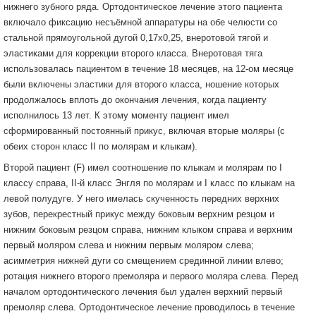
нижнего зубного ряда. Ортодонтическое лечение этого пациента
включало фиксацию несъёмной аппаратуры на обе челюсти со
стальной прямоугольной дугой 0,17х0,25, внеротовой тягой и
эластиками для коррекции второго класса. Внеротовая тяга
использовалась пациентом в течение 18 месяцев, на 12-ом месяце
были включены эластики для второго класса, ношение которых
продолжалось вплоть до окончания лечения, когда пациенту
исполнилось 13 лет. К этому моменту пациент имел
сформированный постоянный прикус, включая вторые моляры (с
обеих сторон класс II по молярам и клыкам).
Второй пациент (F) имел соотношение по клыкам и молярам по I
классу справа, II-й класс Энгля по молярам и I класс по клыкам на
левой полудуге. У него имелась скученность передних верхних
зубов, перекрестный прикус между боковым верхним резцом и
нижним боковым резцом справа, нижним клыком справа и верхним
первый моляром слева и нижним первым моляром слева;
асимметрия нижней дуги со смещением срединной линии влево;
ротация нижнего второго премоляра и первого моляра слева. Перед
началом ортодонтического лечения был удален верхний первый
премоляр слева. Ортодонтическое лечение проводилось в течение