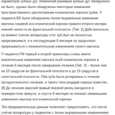
параметров зубных дуг. Изменений размеров зубных дуг обнаружено
не было, однако были обнаружены некоторые изменения
пространственного расположения клинических коронок зубов. У
пациента BD были обнаружены более выраженные изменения
наклона лицевой оси клинической коронки правого второго моляра
нижней челюсти во фронтальной плоскости. (Таб. 2) Действительно,
на момент снятия аппаратуры этот зуб был не полностью
прорезавшимся, и в последующие 6 месяцев он продолжал
прорезываться с незначительным изменением своего наклона.
У пациента FM первый и второй премоляры слева имели
значительные изменения наклона осей клинических коронок в
течение 6 месяцев после завершения лечения (Таб. 3) – более чем
на 10 градусов во фронтальной плоскости и до 15 градусов в
сагиттальной плоскости. Оба зуба были ротированы в течение
ортодонтического лечения, и такого типа рецидив хорошо известен.
(8) До лечения верхний правый боковой резец находился в
перекрестном прикусе, и спустя 6 месяцев он показал наименьшие
изменения наклона оси клинической коронки.
Эти предварительные данные позволяют предположить, что после
снятия аппаратуры у пациентов с более выраженными изменениями