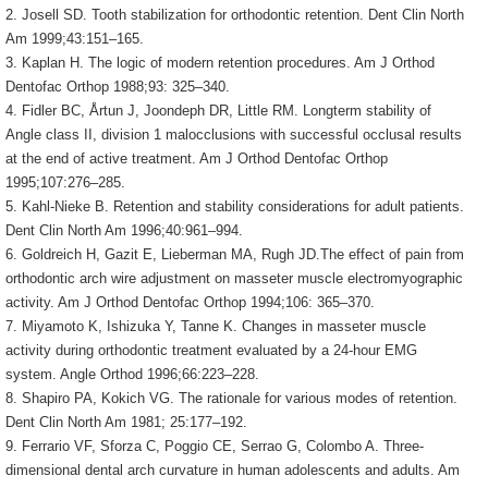
2. Josell SD. Tooth stabilization for orthodontic retention. Dent Clin North
Am 1999;43:151–165.
3. Kaplan H. The logic of modern retention procedures. Am J Orthod
Dentofac Orthop 1988;93: 325–340.
4. Fidler BC, Årtun J, Joondeph DR, Little RM. Longterm stability of
Angle class II, division 1 malocclusions with successful occlusal results
at the end of active treatment. Am J Orthod Dentofac Orthop
1995;107:276–285.
5. Kahl-Nieke B. Retention and stability considerations for adult patients.
Dent Clin North Am 1996;40:961–994.
6. Goldreich H, Gazit E, Lieberman MA, Rugh JD.The effect of pain from
orthodontic arch wire adjustment on masseter muscle electromyographic
activity. Am J Orthod Dentofac Orthop 1994;106: 365–370.
7. Miyamoto K, Ishizuka Y, Tanne K. Changes in masseter muscle
activity during orthodontic treatment evaluated by a 24-hour EMG
system. Angle Orthod 1996;66:223–228.
8. Shapiro PA, Kokich VG. The rationale for various modes of retention.
Dent Clin North Am 1981; 25:177–192.
9. Ferrario VF, Sforza C, Poggio CE, Serrao G, Colombo A. Three-
dimensional dental arch curvature in human adolescents and adults. Am