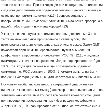
течение всего теста. При регистрации они находились в положении
сидя (без дополнительной поддержки головы) и держали голову в
естественно прямом положении.(13) Воспроизводимость
поверхностных ЭМГ измерений этих мышц была ранее проверена в
нашей лаборатории и признана хорошей.(13)
У каждого из испытуемых анализировались центральные 3 сек.
теста на максимальное произвольное сжатие зубов, ЭМГ
потенциалы стандартизировались, как описано выше. Затем ЭМГ-
показатели парных мышц сравнивались путем вычисления
коэффициента процентного наложения (POC, %),12,13 – индекса
симметрии мышечного напряжения. Индекс варьировался от 0 до
100%, т.е. когда две парные мышцы сокращались идеально
симметрично, POC составлял 100%. В каждом испытании были
получены коэффициенты POC для жевательных и височных мышц.
Поскольку несбалансированность сокращений диагональных
височных и жевательных мышц (например, правая височная и левая
жевательная) могла вызвать рост компонента бокового смещения,
при проведении исследования нами был введен коэффициент
«Торк» (TC, %). ТС варьировался от 0% (полное отсутствие силы