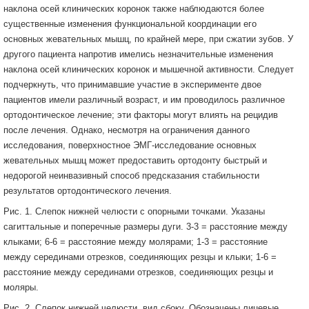
наклона осей клинических коронок также наблюдаются более
существенные изменения функциональной координации его
основных жевательных мышц, по крайней мере, при сжатии зубов. У
другого пациента напротив имелись незначительные изменения
наклона осей клинических коронок и мышечной активности. Следует
подчеркнуть, что принимавшие участие в эксперименте двое
пациентов имели различный возраст, и им проводилось различное
ортодонтическое лечение; эти факторы могут влиять на рецидив
после лечения. Однако, несмотря на ограничения данного
исследования, поверхностное ЭМГ-исследование основных
жевательных мышц может предоставить ортодонту быстрый и
недорогой неинвазивный способ предсказания стабильности
результатов ортодонтического лечения.
Рис. 1. Слепок нижней челюсти с опорными точками. Указаны
сагиттальные и поперечные размеры дуги. 3-3 = расстояние между
клыками; 6-6 = расстояние между молярами; 1-3 = расстояние
между серединами отрезков, соединяющих резцы и клыки; 1-6 =
расстояние между серединами отрезков, соединяющих резцы и
моляры.
Рис. 2. Слепок нижней челюсти, вид сбоку. Обозначены лицевые