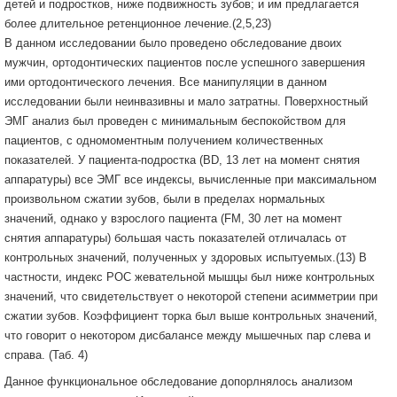
детей и подростков, ниже подвижность зубов; и им предлагается
более длительное ретенционное лечение.(2,5,23)
В данном исследовании было проведено обследование двоих
мужчин, ортодонтических пациентов после успешного завершения
ими ортодонтического лечения. Все манипуляции в данном
исследовании были неинвазивны и мало затратны. Поверхностный
ЭМГ анализ был проведен с минимальным беспокойством для
пациентов, с одномоментным получением количественных
показателей. У пациента-подростка (BD, 13 лет на момент снятия
аппаратуры) все ЭМГ все индексы, вычисленные при максимальном
произвольном сжатии зубов, были в пределах нормальных
значений, однако у взрослого пациента (FM, 30 лет на момент
снятия аппаратуры) большая часть показателей отличалась от
контрольных значений, полученных у здоровых испытуемых.(13) В
частности, индекс POC жевательной мышцы был ниже контрольных
значений, что свидетельствует о некоторой степени асимметрии при
сжатии зубов. Коэффициент торка был выше контрольных значений,
что говорит о некотором дисбалансе между мышечных пар слева и
справа. (Таб. 4)
Данное функциональное обследование допорлнялось анализом