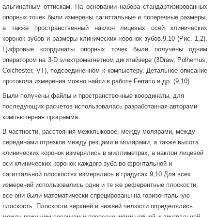
альгинатным оттискам. На основании набора стандартизированных
опорных точек были измерены сагиттальные и поперечные размеры,
а также пространственный наклон лицевых осей клинических
коронок зубов и размеры клинических коронок зубов.9,10 (Рис. 1,2).
Цифровые координаты опорных точек были получены одним
оператором на 3-D электромагнетном дигитайзере (3Draw; Polhemus,
Colchester, VT), подсоединенном к компьютеру. Детальное описание
протокола измерения можно найти в работе Ferrario и др. (9,10)
Были получены файлы и пространственные координаты, для
последующих расчетов использовалась разработанная авторами
компьютерная программа.
В частности, расстояния межклыковое, между молярами, между
серединами отрезков между резцами и молярами, а также высота
клинических коронок измерялись в миллиметрах, а наклон лицевой
оси клинических коронок каждого зуба во фронтальной и
сагиттальной плоскостях измерялись в градусах.9,10 Для всех
измерений использовались одни и те же референтные плоскости,
все они были математически спрецированы на горизонтальную
плоскость. Плоскости верхней и нижней челюсти определялись
между режущим сосочком и пересечениями небной и лингвальной