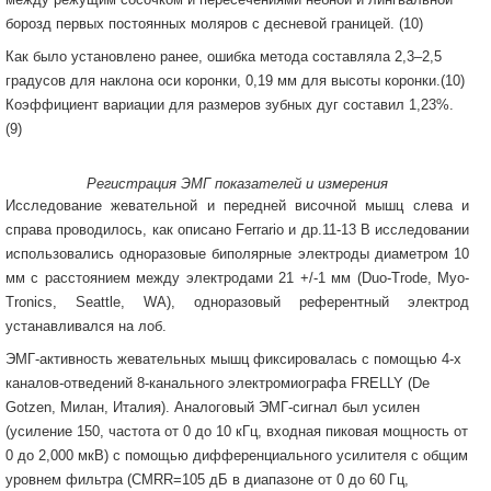
борозд первых постоянных моляров с десневой границей. (10)
Как было установлено ранее, ошибка метода составляла 2,3–2,5
градусов для наклона оси коронки, 0,19 мм для высоты коронки.(10)
Коэффициент вариации для размеров зубных дуг составил 1,23%.
(9)
Регистрация ЭМГ показателей и измерения
Исследование жевательной и передней височной мышц слева и
справа проводилось, как описано Ferrario и др.11-13 В исследовании
использовались одноразовые биполярные электроды диаметром 10
мм с расстоянием между электродами 21 +/-1 мм (Duo-Trode, Myo-
Tronics, Seattle, WA), одноразовый референтный электрод
устанавливался на лоб.
ЭМГ-активность жевательных мышц фиксировалась с помощью 4-х
каналов-отведений 8-канального электромиографа FRELLY (De
Gotzen, Милан, Италия). Аналоговый ЭМГ-сигнал был усилен
(усиление 150, частота от 0 до 10 кГц, входная пиковая мощность от
0 до 2,000 мкВ) с помощью дифференциального усилителя с общим
уровнем фильтра (CMRR=105 дБ в диапазоне от 0 до 60 Гц,