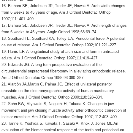
16. Bishara SE, Jakobsen JR, Treder JE, Nowak A. Arch width changes
from 6 weeks to 45 years of age. Am J Orthod Dentofac Orthop
1997;111: 401–409.
17. Bishara SE, Jakobsen JR, Treder JE, Nowak A. Arch length changes
from 6 weeks to 45 years. Angle Orthod 1998;68:69–74.
18. Southard TE, Southard KA, Tolley EA. Periodontal force: A potential
cause of relapse. Am J Orthod Dentofac Orthop 1992;101:221–227.
19. Harris EF. A longitudinal study of arch size and form in untreated
adults. Am J Orthod Dentofac Orthop 1997;111:419–427.
20. Edwards JG. A long-term prospective evaluation of the
circumferential supracrestal fiberotomy in alleviating orthodontic relapse.
Am J Orthod Dentofac Orthop 1988;93:380–387.
21. Alarcòn JA,Martìn C, Palma JC. Effect of unilateral posterior
crossbite on the electromyographic activity of human masticatory
muscles. Am J Orthod Dentofac Orthop 2000;118:328–334.
22. Sohn BW, Miyawaki S, Noguchi H, Takada K. Changes in jaw
movement and jaw closing muscle activity after orthodontic correction of
incisor crossbite. Am J Orthod Dentofac Orthop 1997; 112:403–409.
23. Tanne K, Yoshida S, Kawata T, Sasaki A, Knox J, Jones ML.An
evaluation of the biomechanical response of the tooth and periodontium