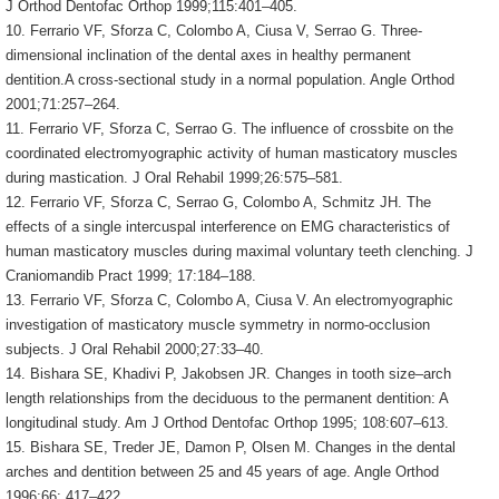
J Orthod Dentofac Orthop 1999;115:401–405.
10. Ferrario VF, Sforza C, Colombo A, Ciusa V, Serrao G. Three-
dimensional inclination of the dental axes in healthy permanent
dentition.A cross-sectional study in a normal population. Angle Orthod
2001;71:257–264.
11. Ferrario VF, Sforza C, Serrao G. The influence of crossbite on the
coordinated electromyographic activity of human masticatory muscles
during mastication. J Oral Rehabil 1999;26:575–581.
12. Ferrario VF, Sforza C, Serrao G, Colombo A, Schmitz JH. The
effects of a single intercuspal interference on EMG characteristics of
human masticatory muscles during maximal voluntary teeth clenching. J
Craniomandib Pract 1999; 17:184–188.
13. Ferrario VF, Sforza C, Colombo A, Ciusa V. An electromyographic
investigation of masticatory muscle symmetry in normo-occlusion
subjects. J Oral Rehabil 2000;27:33–40.
14. Bishara SE, Khadivi P, Jakobsen JR. Changes in tooth size–arch
length relationships from the deciduous to the permanent dentition: A
longitudinal study. Am J Orthod Dentofac Orthop 1995; 108:607–613.
15. Bishara SE, Treder JE, Damon P, Olsen M. Changes in the dental
arches and dentition between 25 and 45 years of age. Angle Orthod
1996;66: 417–422.