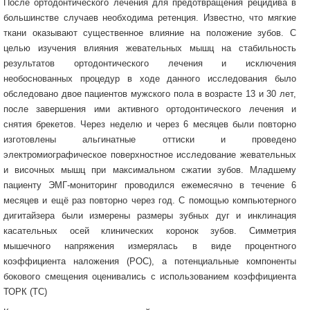
После ортодонтического лечения для предотвращения рецидива в
большинстве случаев необходима ретенция. Известно, что мягкие
ткани оказывают существенное влияние на положение зубов. С
целью изучения влияния жевательных мышц на стабильность
результатов ортодонтического лечения и исключения
необоснованных процедур в ходе данного исследования было
обследовано двое пациентов мужского пола в возрасте 13 и 30 лет,
после завершения ими активного ортодонтического лечения и
снятия брекетов. Через неделю и через 6 месяцев были повторно
изготовлены альгинатные оттиски и проведено
электромиографическое поверхностное исследование жевательных
и височных мышц при максимальном сжатии зубов. Младшему
пациенту ЭМГ-мониторинг проводился ежемесячно в течение 6
месяцев и ещё раз повторно через год. С помощью компьютерного
дигитайзера были измерены размеры зубных дуг и инклинация
касательных осей клинических коронок зубов. Симметрия
мышечного напряжения измерялась в виде процентного
коэффициента наложения (РОС), а потенциальные компоненты
бокового смещения оценивались с использованием коэффициента
ТОРК (ТС)