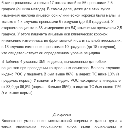
были ограничены, и только 17 показателей из 56 превысили 2,5
градуса (ошибка метода). В самом деле, даже для этих зубов
изменения наклона лицевой оси клинической коронки были малы, и
только в 4-х случаях превысили 6 градусов (до 8,8 градусов). У
старшего пациента в 38 измерениях (из 54) изменения превысили 2,5
градуса. У этого пациента лицевые оси клинических коронок
интенсивно изменялись во фронтальной и сагиттальной плоскостях;
в 13 случаях изменения превысили 10 градусов (до 18 градусов),
что свидетельствует об определенном уровне рецидива.
В Таблице 4 указаны ЭМГ-индексы, вычисленные для обоих
пациентов при проведении контрольных осмотров. Во всех случаях
индекс POC у пациента B был выше 86%, а индекс TC ниже 10% (в
пределах нормы). У пациента F индекс POC находился в интервале
от 83,9 до 86,8% (норма – больше 85%), а индекс TC был около 11%
(т.е. выше нормы).
Дискуссия
Возрастное уменьшение межклыковой ширины и длины дуги, а
также увеличение скученности зубов были обнаружены в