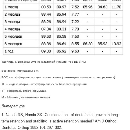
Таблица 4. Индексы ЭМГ показателей у пациентов BD и FM
Все значения указаны в %
POC – коэффициент процента наложения ( симметрии мышечного напряжения)
TC – индекс «Торк» - коэффициент силы бокового вращения
Т – Тemporalis, височная мышца
M – Мasseter, жевательная мышца
Литература
1. Nanda RS, Nanda SK. Considerations of dentofacial growth in long-
term retention and stability: Is active retention needed? Am J Orthod
Dentofac Orthop 1992;101:297–302.