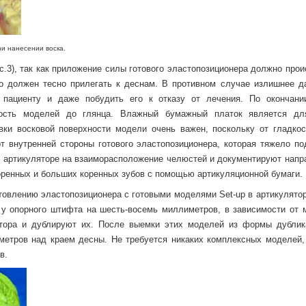
нанесении воска.
.3), так как приложение силы готового эластопозиционера должно прои
но должен тесно прилегать к деснам. В противном случае излишнее д
пациенту и даже побудить его к отказу от лечения. По окончани
ность моделей до глянца. Влажный бумажный платок является дл
ки восковой поверхности модели очень важен, поскольку от гладкос
т внутренней стороны готового эластопозиционера, которая тяжело по
 в артикуляторе на взаиморасположение челюстей и документируют напр
оренных и больших коренных зубов с помощью артикуляционной бумаги.
товлению эластопозиционера c готовыми моделями Set-up в артикулятор
 у опорного штифта на шесть-восемь миллиметров, в зависимости от 
тора и дублируют их. После выемки этих моделей из формы дублик
етров над краем десны. Не требуется никаких комплексных моделей, 
в.