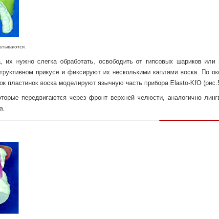
ваются.
, их нужно слегка обработать, освободить от гипсовых шариков или 
структивном прикусе и фиксируют их несколькими каплями воска. По ок
к пластинок воска моделируют язычную часть прибора Elasto-KfO (рис.5
оторые передвигаются через фронт верхней челюсти, аналогично линг
а.