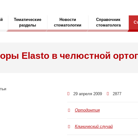
ый
Тематические
Новости
Справочник
С
разделы
стоматологии
стоматолога
оры Elasto в челюстной орто
29 апреля 2009
2877
Ортодонтия
Клинический случай