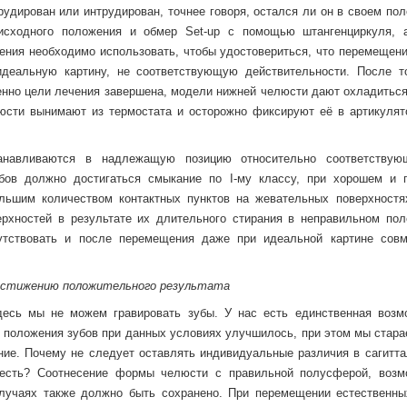
удирован или интрудирован, точнее говоря, остался ли он в своем пол
исходного положения и обмер Set-up c помощью штангенциркуля, 
ения необходимо использовать, чтобы удостовериться, что перемещени
идеальную картину, не соответствующую действительности. После то
енно цели лечения завершена, модели нижней челюсти дают охладиться
юсти вынимают из термостата и осторожно фиксируют её в артикулят
анавливаются в надлежащую позицию относительно соответству
убов должно достигаться смыкание по I-му классу, при хорошем и 
ольшим количеством контактных пунктов на жевательных поверхностя
рхностей в результате их длительного стирания в неправильном пол
утствовать и после перемещения даже при идеальной картине сов
 достижению положительного результата
здесь мы не можем гравировать зубы. У нас есть единственная возм
 положения зубов при данных условиях улучшилось, при этом мы стара
ие. Почему не следует оставлять индивидуальные различия в сагитта
к есть? Соотнесение формы челюсти с правильной полусферой, возм
случаях также должно быть сохранено. При перемещении естественны