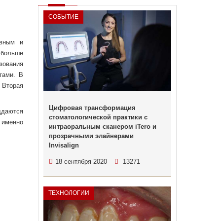
СОБЫТИЕ
ивным и
 больше
зования
тами. В
 Вторая
Цифровая трансформация
ддаются
стоматологической практики c
 именно
интраоральным сканером iTero и
прозрачными элайнерами
Invisalign
18 сентября 2020
13271
ТЕХНОЛОГИИ