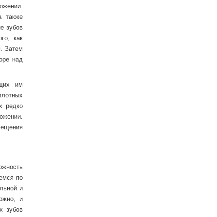
ожении.
а также
е зубов
го, как
. Затем
оре над
ющих им
плотных
х редко
ожении.
мещения
ожность
емся по
льной и
ожно, и
х зубов