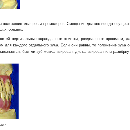
ся положение моляров и премоляров. Смещение должно всегда осущест
ожно больше».
юстей вертикальные карандашные отметки, разделенные пропилом, д
 для каждого отдельного зуба. Если они равны, то положение зуба о
спознается, был ли зуб мезиализирован, дистализирован или развёрнут
ов.