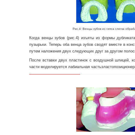
Рис.4: Венцы зубов из гипса слегка обрабаты
Когда венцы зубов (рис.4) изъяты из формы дубликата
пузырьки. Теперь оба венца зубов сводят вместе в кон
путем наложения двух следующих друг за другом полосо
После вставки двух пластинок с воздушной шлицей, к
части моделируется лабиальная частьэластопозиционер