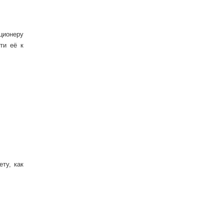
ционеру
ти её к
ту, как