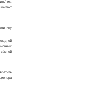
ть“ их.
контакт
еличину
обоюдной
зионных
съёмной
вратить
ционера