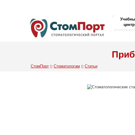
Учебн
центр
Приб
СтомПорт
Стоматологам
Статьи