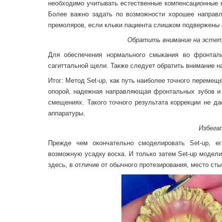
необходимо учитывать естественные компенсационные к
Более важно задать по возможности хорошее направле
премоляров, если клыки пациента слишком подвержены 
Обратить внимание на эстет
Для обеспечения нормального смыкания во фронталь
сагиттальной щели. Также следует обратить внимание н
Итог: Метод Set-up, как путь наиболее точного переме
опорой, надежная направляющая фронтальных зубов и 
смещениях. Такого точного результата коррекции не д
аппаратуры.
Избега
Прежде чем окончательно смоделировать Set-up, ег
возможную усадку воска. И только затем Set-up модел
здесь, в отличие от обычного протезирования, место ст