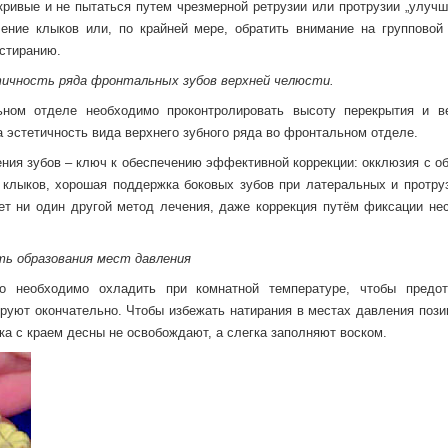
ривые и не пытаться путем чрезмерной ретрузии или протрузии „улучши
ние клыков или, по крайней мере, обратить внимание на групповой 
стиранию.
ичность ряда фронтальных зубов верхней челюсти.
ном отделе необходимо проконтролировать высоту перекрытия и в
а эстетичность вида верхнего зубного ряда во фронтальном отделе.
щения зубов – ключ к обеспечению эффективной коррекции: окклюзия с 
клыков, хорошая поддержка боковых зубов при латеральных и протру
ает ни один другой метод лечения, даже коррекция путём фиксации не
ть образования мест давления
о необходимо охладить при комнатной температуре, чтобы предот
ируют окончательно. Чтобы избежать натирания в местах давления пози
ыка с краем десны не освобождают, а слегка заполняют воском.