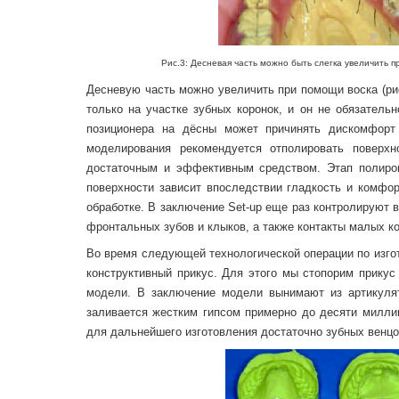
Рис.3: Десневая часть можно быть слегка увеличить при 
Десневую часть можно увеличить при помощи воска (рис
только на участке зубных коронок, и он не обязатель
позиционера на дёсны может причинять дискомфорт 
моделирования рекомендуется отполировать поверх
достаточным и эффективным средством. Этап полиров
поверхности зависит впоследствии гладкость и комфор
обработке. В заключение Set-up еще раз контролируют
фронтальных зубов и клыков, а также контакты малых к
Во время следующей технологической операции по изго
конструктивный прикус. Для этого мы стопорим прикус
модели. В заключение модели вынимают из артикуля
заливается жестким гипсом примерно до десяти миллим
для дальнейшего изготовления достаточно зубных венцо