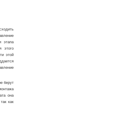
сходить
авление
и этапа
я этого
ти этой
ддается
авление
е берут
монтажа
ата она
так как