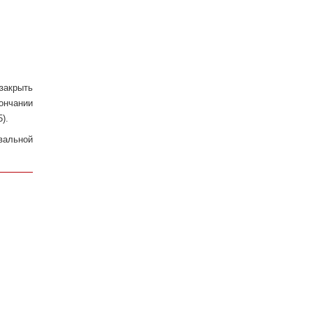
закрыть
ончании
).
вальной