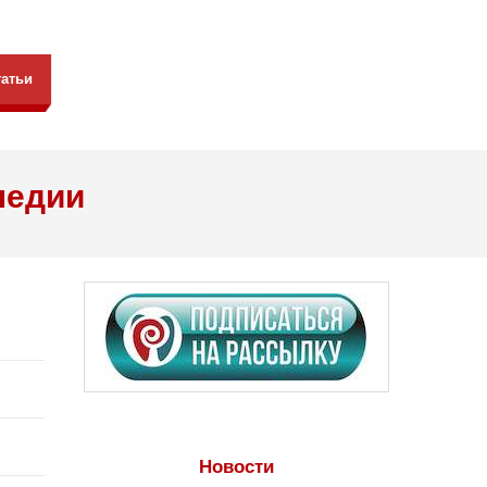
татьи
педии
Новости