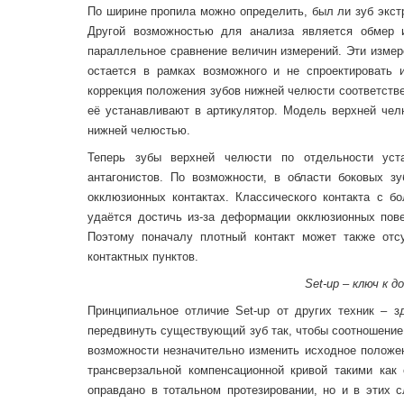
По ширине пропила можно определить, был ли зуб экстр
Другой возможностью для анализа является обмер 
параллельное сравнение величин измерений. Эти измер
остается в рамках возможного и не спроектировать 
коррекция положения зубов нижней челюсти соответств
её устанавливают в артикулятор. Модель верхней чел
нижней челюстью.
Теперь зубы верхней челюсти по отдельности уст
антагонистов. По возможности, в области боковых з
окклюзионных контактах. Классического контакта с б
удаётся достичь из-за деформации окклюзионных пове
Поэтому поначалу плотный контакт может также отс
контактных пунктов.
Set-up – ключ к
Принципиальное отличие Set-up от других техник – 
передвинуть существующий зуб так, чтобы соотношение
возможности незначительно изменить исходное положен
трансверзальной компенсационной кривой такими ка
оправдано в тотальном протезировании, но и в этих 