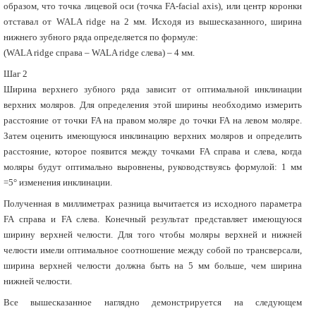
образом, что точка лицевой оси (точка FA-facial axis), или центр коронки
отставал от WALA ridge на 2 мм. Исходя из вышесказанного, ширина
нижнего зубного ряда определяется по формуле:
(WALA ridge справа – WALA ridge слева) – 4 мм.
Шаг 2
Ширина верхнего зубного ряда зависит от оптимальной инклинации
верхних моляров. Для определения этой ширины необходимо измерить
расстояние от точки FA на правом моляре до точки FA на левом моляре.
Затем оценить имеющуюся инклинацию верхних моляров и определить
расстояние, которое появится между точками FA справа и слева, когда
моляры будут оптимально выровнены, руководствуясь формулой: 1 мм
=5° изменения инклинации.
Полученная в миллиметрах разница вычитается из исходного параметра
FA справа и FA слева. Конечный результат представляет имеющуюся
ширину верхней челюсти. Для того чтобы моляры верхней и нижней
челюсти имели оптимальное соотношение между собой по трансверсали,
ширина верхней челюсти должна быть на 5 мм больше, чем ширина
нижней челюсти.
Все вышесказанное наглядно демонстрируется на следующем