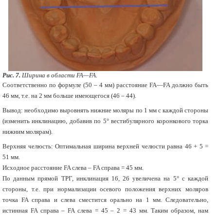
Рис. 7.
Ширина в области FA—FA.
Соответственно по формуле (50 – 4 мм) расстояние FA—FA должно быть
46 мм, т.е. на 2 мм больше имеющегося (46 – 44).
Вывод: необходимо выровнять нижние моляры по 1 мм с каждой стороны
(изменить инклинацию, добавив по 5° вестибулярного коронкового торка
нижним молярам).
Верхняя челюсть: Оптимальная ширина верхней челюсти равна 46 + 5 =
51 мм.
Исходное расстояние FA слева – FA справа = 45 мм.
По данным прямой ТРГ, инклинация 16, 26 увеличена на 5° с каждой
стороны, т.е. при нормализации осевого положения верхних моляров
точка FA справа и слева сместится орально на 1 мм. Следовательно,
истинная FA справа – FA слева = 45 – 2 = 43 мм. Таким образом, нам