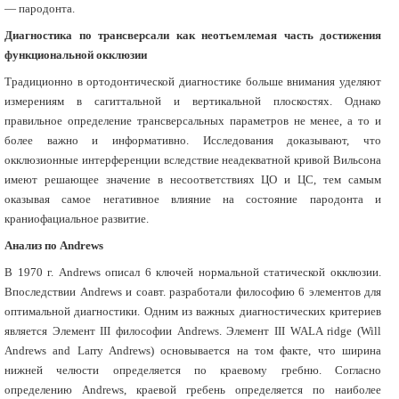
— пародонта.
Диагностика по трансверсали как неотъемлемая часть достижения
функциональной окклюзии
Традиционно в ортодонтической диагностике больше внимания уделяют
измерениям в сагиттальной и вертикальной плоскостях. Однако
правильное определение трансверсальных параметров не менее, а то и
более важно и информативно. Исследования доказывают, что
окклюзионные интерференции вследствие неадекватной кривой Вильсона
имеют решающее значение в несоответствиях ЦО и ЦС, тем самым
оказывая самое негативное влияние на состояние пародонта и
краниофациальное развитие.
Анализ по Andrews
В 1970 г. Andrews описал 6 ключей нормальной статической окклюзии.
Впоследствии Andrews и соавт. разработали философию 6 элементов для
оптимальной диагностики. Одним из важных диагностических критериев
является Элемент III философии Andrews. Элемент III WALA ridge (Will
Andrews and Larry Andrews) основывается на том факте, что ширина
нижней челюсти определяется по краевому гребню. Согласно
определению Andrews, краевой гребень определяется по наиболее