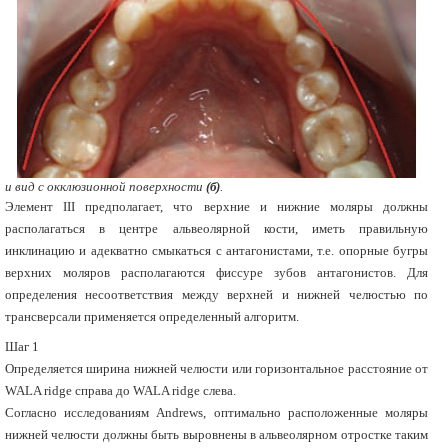
и вид с окклюзионной поверхности
(б)
.
Элемент III предполагает, что верхние и нижние моляры должны
располагаться в центре альвеолярной кости, иметь правильную
инклинацию и адекватно смыкаться с антагонистами, т.е. опорные бугры
верхних моляров располагаются фиссуре зубов антагонистов. Для
определения несоответствия между верхней и нижней челюстью по
трансверсали применяется определенный алгоритм.
Шаг 1
Определяется ширина нижней челюсти или горизонтальное расстояние от
WALA ridge справа до WALA ridge слева.
Согласно исследованиям Andrews, оптимально расположенные моляры
нижней челюсти должны быть выровнены в альвеолярном отростке таким