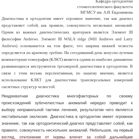
Кафедра ортодонтии
стоматологического факультета
МГМСУ им. А.И. Евдокимова
Диагностика в ортодонтии имеет огромное значение, так как диагноз
представляет собой, как правило, совокупность нескольких аномалий.
Одним из важных диагностических критериев является Элемент III
философии Andrews. Элемент III WALA ridge (Will Andrews and Larry
Andrews) основывается на том факте, что ширина нижней челюсти
определяется по краевому гребню. На сегодняшний день конусно-лучевая
компьютерная томография (КЛКТ) является одним из наиболее динамично
развивающихся инструментов трехмерной диагностики в ортодонтии. В
связи с этим весьма перспективным, по нашему мнению, является
использование КЛКТ для диагностики трансверсальных измерений
скелетных структур челюстей.
Неадекватная диагностика многофакторных по своему
происхождений зубочелюстных аномалий нередко приводит к
выбору неправильной тактики лечения, результатом чего является
нестабильная окклюзия. Диагностика в ортодонтии имеет огромное
значение, так как ортодонтический диагноз представляет собой, как
правило, совокупность нескольких аномалий. Небольшое, на первый
взгляд, отклонение от нормы влечет за собой дальнейшие