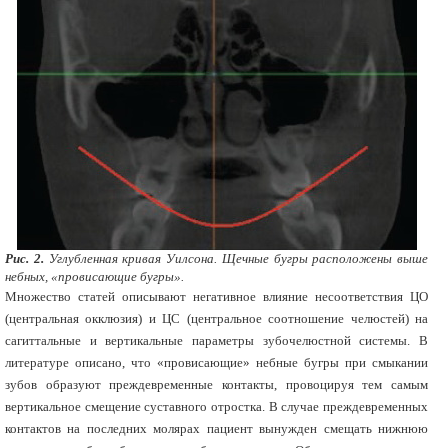
Рис. 2.
Углубленная кривая Уилсона. Щечные бугры расположены выше
небных, «провисающие бугры».
Множество статей описывают негативное влияние несоответствия ЦО
(центральная окклюзия) и ЦС (центральное соотношение челюстей) на
сагиттальные и вертикальные параметры зубочелюстной системы. В
литературе описано, что «провисающие» небные бугры при смыкании
зубов образуют преждевременные контакты, провоцируя тем самым
вертикальное смещение суставного отростка. В случае преждевременных
контактов на последних молярах пациент вынужден смещать нижнюю