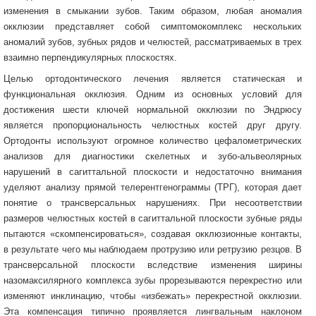
изменения в смыкании зубов. Таким образом, любая аномалия
окклюзии представляет собой симптомокомплекс нескольких
аномалий зубов, зубных рядов и челюстей, рассматриваемых в трех
взаимно перпендикулярных плоскостях.
Целью ортодонтического лечения является статическая и
функциональная окклюзия. Одним из основных условий для
достижения шести ключей нормальной окклюзии по Эндрюсу
является пропорциональность челюстных костей друг другу.
Ортодонты используют огромное количество цефалометрических
анализов для диагностики скелетных и зубо-альвеолярных
нарушений в сагиттальной плоскости и недостаточно внимания
уделяют анализу прямой телерентгенограммы (ТРГ), которая дает
понятие о трансверсальных нарушениях. При несоответствии
размеров челюстных костей в сагиттальной плоскости зубные ряды
пытаются «скомпенсироваться», создавая окклюзионные контакты,
в результате чего мы наблюдаем протрузию или ретрузию резцов. В
трансверсальной плоскости вследствие изменения ширины
назомаксилярного комплекса зубы прорезываются перекрестно или
изменяют инклинацию, чтобы «избежать» перекрестной окклюзии.
Эта компенсация типично проявляется лингвальным наклоном