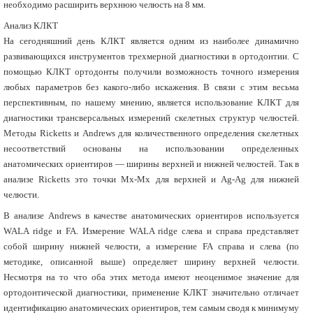
необходимо расширить верхнюю челюсть на 8 мм.
Анализ КЛКТ
На сегодняшний день КЛКТ является одним из наиболее динамично
развивающихся инструментов трехмерной диагностики в ортодонтии. С
помощью КЛКТ ортодонты получили возможность точного измерения
любых параметров без какого-либо искажения. В связи с этим весьма
перспективным, по нашему мнению, является использование КЛКТ для
диагностики трансверсальных измерений скелетных структур челюстей.
Методы Ricketts и Andrews для количественного определения скелетных
несоответствий основаны на использовании определенных
анатомических ориентиров — ширины верхней и нижней челюстей. Так в
анализе Ricketts это точки Mx-Mx для верхней и Ag-Ag для нижней
челюсти.
В анализе Andrews в качестве анатомических ориентиров используется
WALA ridge и FA. Измерение WALA ridge слева и справа представляет
собой ширину нижней челюсти, а измерение FA справа и слева (по
методике, описанной выше) определяет ширину верхней челюсти.
Несмотря на то что оба этих метода имеют неоценимое значение для
ортодонтической диагностики, применение КЛКТ значительно отличает
идентификацию анатомических ориентиров, тем самым сводя к минимуму