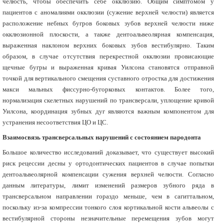
челюсть, чтобы обеспечить себе окклюзию. Общим симптомом у
пациентов с аномалиями окклюзии (сужение верхней челюсти) является
расположение небных бугров боковых зубов верхней челюсти ниже
окклюзионной плоскости, а также дентоальвеолярная компенсация,
выраженная наклоном верхних боковых зубов вестибулярно. Таким
образом, в случае отсутствия перекрестной окклюзии провисающие
щечные бугры и выраженная кривая Уилсона становятся отправной
точкой для вертикального смещения суставного отростка для достижения
макси мальных фиссурно-бугорковых контактов. Более того,
нормализация скелетных нарушений по трансверсали, уплощение кривой
Уилсона, координация зубных дуг являются важным компонентом для
устранения несоответствия ЦО и ЦС.
Взаимосвязь трансверсальных нарушений с состоянием пародонта
Большое количество исследований доказывает, что существует высокий
риск рецессии десны у ортодонтических пациентов в случае попытки
дентоальвеолярной компенсации сужения верхней челюсти. Согласно
данным литературы, лимит изменений размеров зубного ряда в
трансверсальном направлении гораздо меньше, чем в сагиттальном,
поскольку из-за компрессии тонкого слоя кортикальной кости альвеолы с
вестибулярной стороны незначительные перемещения зубов могут