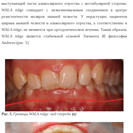
выступающей части альвеолярного отростка с вестибулярной стороны.
WALA ridge совпадает с мукогингивальным соединением в центре
резистентности моляров нижней челюсти. У нерастущих пациентов
ширина нижней челюсти и альвеолярного отростка, а соответственно и
WALA ridge, не меняются при ортодонтическом лечении. Таким образом,
WALA ridge является стабильной основой Элемента III философии
Andrews (рис. 5).
Рис. 5.
Границы WALA ridge: вид спереди
(а)