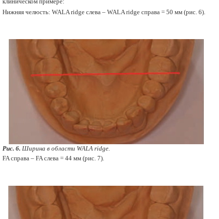
клиническом примере:
Нижняя челюсть: WALA ridge слева – WALA ridge справа = 50 мм (рис. 6).
Рис. 6.
Ширина в области WALA ridge.
FA справа – FA слева = 44 мм (рис. 7).