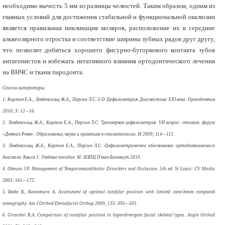
необходимо вычесть 5 мм из разницы челюстей. Таким образом, одним из
главных условий для достижения стабильной и функциональной окклюзии
является правильная инклинация моляров, расположение их в середине
альвеолярного отростка и соответствие ширины зубных рядов друг другу,
что позволит добиться хорошего фисурно-бугоркового контакта зубов
антагонистов и избежать негативного влияния ортодонтического лечения
на ВНЧС и ткани пародонта.
Список литературы:
1. Картон Е.А., Ленденгольц Ж.А., Персин Л.С. 3-D Цефалометрия. Диагностика XXI века. Ортодонтия
2010; 3: 12—16.
2. Ленденгольц Ж.А., Картон Е.А., Персин Л.С. Трехмерная цефалометрия. VII всерос. стомат. форум
«Дентал-Ревю». Образование, наука и практика в стоматологии. М 2009; 114—115.
3. Ленденгольц Ж.А., Картон Е.А., Персин Л.С. Цефалометрическое обоснование ортодонтического
диагноза. Книга 1: Учебное пособие. М: ИЗПЦ Пэкан Блокноут 2010.
4. Okeson J.P. Management of Temporomandibular Disorders and Occlusion. 5th ed. St Louis: CV Mosby
2003: 161—172.
5. Ikeda K., Kawamura A. Assessment of optimal condylar position with limited cone-beam computed
tomography. Am J Orthod Dentofacial Orthop 2009; 135: 495—501.
6. Girardot R.A. Comparison of condylar position in hyperdivergent facial skeletal types. Angle Orthod