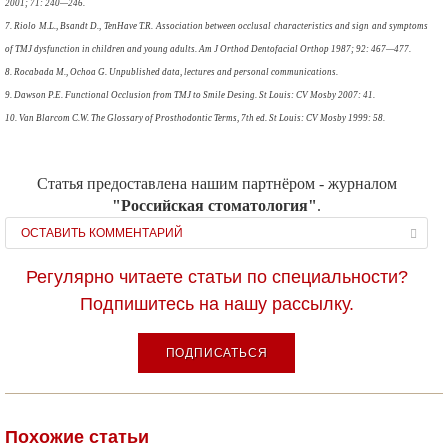
2001; 71: 240—246.
7. Riolo M.L., Bsandt D., TenHave T.R. Association between occlusal characteristics and sign and symptoms
of TMJ dysfunction in children and young adults. Am J Orthod Dentofacial Orthop 1987; 92: 467—477.
8. Rocabada M., Ochoa G. Unpublished data, lectures and personal communications.
9. Dawson P.E. Functional Occlusion from TMJ to Smile Desing. St Louis: CV Mosby 2007: 41.
10. Van Blarcom C.W. The Glossary of Prosthodontic Terms, 7th ed. St Louis: CV Mosby 1999: 58.
Статья предоставлена нашим партнёром - журналом
"Российская стоматология"
.
ОСТАВИТЬ КОММЕНТАРИЙ
Регулярно читаете статьи по специальности?
Подпишитесь на нашу рассылку.
ПОДПИСАТЬСЯ
Похожие статьи