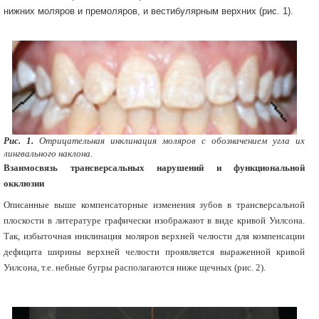
нижних моляров и премоляров, и вестибулярным верхних (рис. 1).
Рис. 1.
Отрицательная инклинация моляров с обозначением угла их
лингвального наклона.
Взаимосвязь трансверсальных нарушений и функциональной
окклюзии
Описанные выше компенсаторные изменения зубов в трансверсальной
плоскости в литературе графически изображают в виде кривой Уилсона.
Так, избыточная инклинация моляров верхней челюсти для компенсации
дефицита ширины верхней челюсти проявляется выраженной кривой
Уилсона, т.е. небные бугры располагаются ниже щечных (рис. 2).