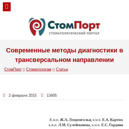
Современные методы диагностики в
трансверсальном направлении
СтомПорт
Стоматологам
Статьи
2 февраля 2015
13405
К.м.н.
Ж.А. Ленденгольц
, к.м.н.
Е.А. Картон
,
к.м.н.
Л.М. Сулейманова
, к.м.н.
Е.С. Гордина