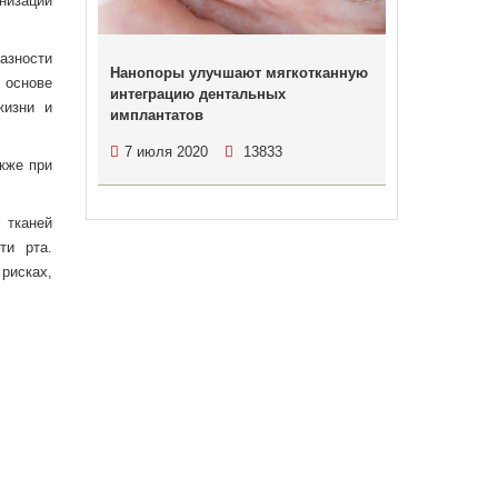
изации
азности
Нанопоры улучшают мягкотканную
 основе
интеграцию дентальных
жизни и
имплантатов
7 июля 2020
13833
кже при
 тканей
ти рта.
рисках,