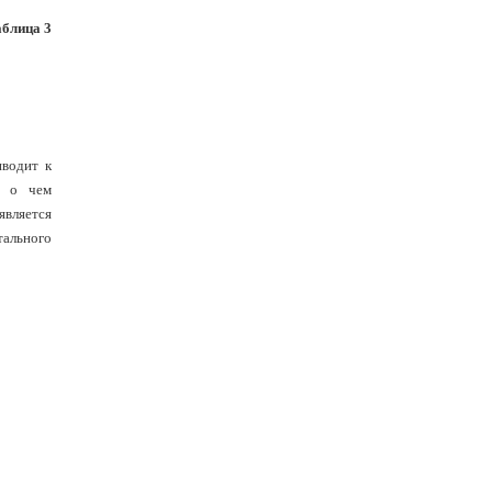
блица 3
иводит к
, о чем
является
ального