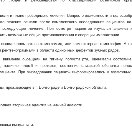
овых людей и рекомендован по классификации Всемирной орган
цели и плане проводимого лечения. Вопрос о возможности и целесообр
ого лечения решали после комплексного обследования пациентов на
последующее лечение. При осмотре пациентов изучался анамнез 
вить возможные общие противопоказания к операции имплантации.
 выполнялась ортопантомограмма, или компьютерная томография. А та
 рентгенограммами в области одиночных дефектов зубных рядов.
е внимание обращали на гигиену полости рта, оценивали состояние
 наличие пломб и протезов, состояние слизистой оболочки полос
пациента. При обследовании пациенты информировались о возможных 
ы, проживающие в г. Волгограде и Волгоградской области.
полная вторичная адентия на нижней челюсти.
.
ановки имплантата.