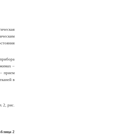
тическая
ническим
стояния
 прибора
ежимах –
 – прием
тканей в
 2, рис.
блица 2