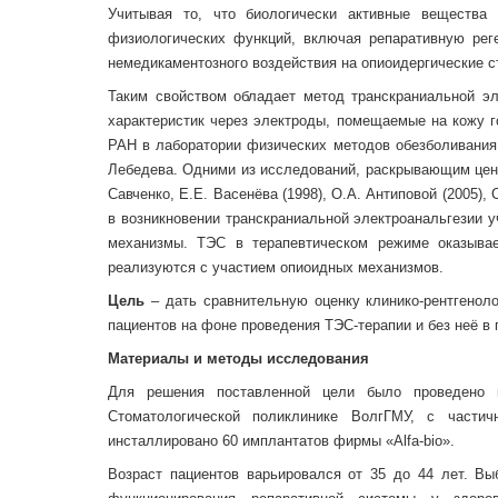
Учитывая то, что биологически активные вещества
физиологических функций, включая репаративную рег
немедикаментозного воздействия на опиоидергические с
Таким свойством обладает метод транскраниальной э
характеристик через электроды, помещаемые на кожу г
РАН в лаборатории физических методов обезболивания 
Лебедева. Одними из исследований, раскрывающим цен
Савченко, Е.Е. Васенёва (1998), О.А. Антиповой (2005), 
в возникновении транскраниальной электроанальгезии 
механизмы. ТЭС в терапевтическом режиме оказыва
реализуются с участием опиоидных механизмов.
Цель
– дать сравнительную оценку клинико-рентгеноло
пациентов на фоне проведения ТЭС-терапии и без неё в
Материалы и методы исследования
Для решения поставленной цели было проведено к
Стоматологической поликлинике ВолгГМУ, с части
инсталлировано 60 имплантатов фирмы «Alfa-bio».
Возраст пациентов варьировался от 35 до 44 лет. Вы