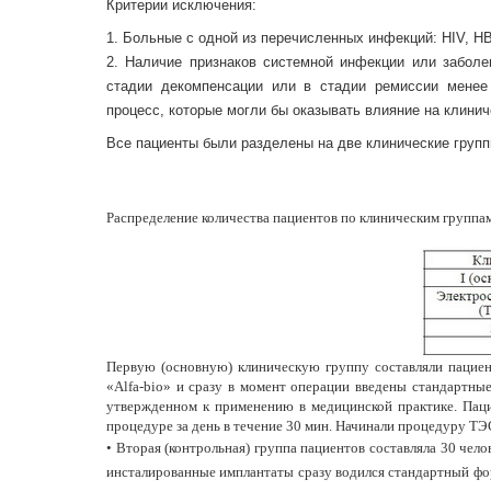
Критерии исключения:
1. Больные с одной из перечисленных инфекций: HIV, H
2. Наличие признаков системной инфекции или заболе
стадии декомпенсации или в стадии ремиссии менее 
процесс, которые могли бы оказывать влияние на клинич
Все пациенты были разделены на две клинические группы
Распределение количества пациентов по клиническим группа
Первую (основную) клиническую группу составляли пацие
«Alfa-bio» и сразу в момент операции введены стандартны
утвержденном к применению в медицинской практике. Паци
процедуре за день в течение 30 мин. Начинали процедуру ТЭС
• Вторая (контрольная) группа пациентов составляла 30 че
инсталированные имплантаты сразу водился стандартный ф