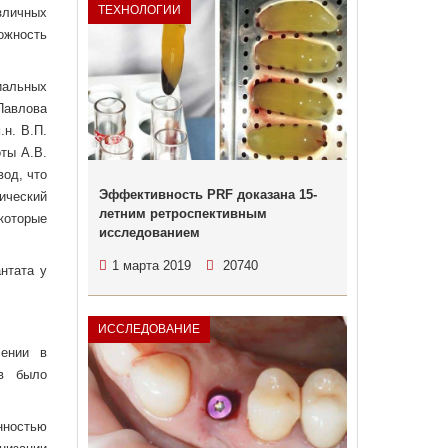
ТЕХНОЛОГИИ
зличных
ожность
иальных
Павлова
н. В.П.
ты А.В.
вод, что
Эффективность PRF доказана 15-
ический
летним ретроспективным
которые
исследованием
1 марта 2019
20740
нтата у
ИССЛЕДОВАНИЕ
чении в
ов было
нностью