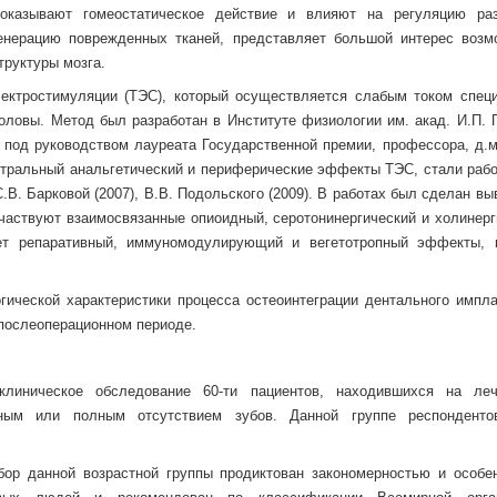
 оказывают гомеостатическое действие и влияют на регуляцию ра
енерацию поврежденных тканей, представляет большой интерес возм
труктуры мозга.
лектростимуляции (ТЭС), который осуществляется слабым током спец
оловы. Метод был разработан в Институте физиологии им. акад. И.П. 
под руководством лауреата Государственной премии, профессора, д.м.
тральный анальгетический и периферические эффекты ТЭС, стали рабо
С.В. Барковой (2007), В.В. Подольского (2009). В работах был сделан вы
участвуют взаимосвязанные опиоидный, серотонинергический и холинерг
ет репаративный, иммуномодулирующий и вегетотропный эффекты, 
гической характеристики процесса остеоинтеграции дентального импла
 послеоперационном периоде.
линическое обследование 60-ти пациентов, находившихся на ле
чным или полным отсутствием зубов. Данной группе респондент
бор данной возрастной группы продиктован закономерностью и особе