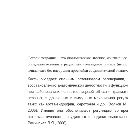
Остеоинтеграция – это биологическое явление, означающее 
определил остеоинтеграцию как «очевидное прямое (непос
имплантата без внедрения прослойки соединительной ткани».
Кость обладает сильным потенциалом регенерации, 
восстановлению анатомической целостности и функциона
при заболеваниях челюстно-лицевой области, травмат
нервных, эндокринных и иммунных механизмов регуля
таких как бэтта-эндорфин, серотонин и др. (Волков М.В
2006). Именно они обеспечивают регуляцию во вре
остеокластического, сосудистого и соединительнотканн
Рожинская Л.Я., 2006).