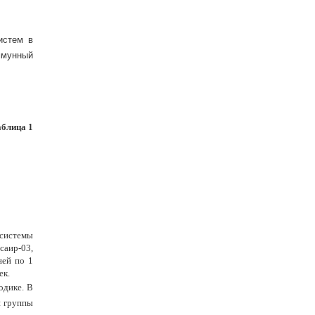
истем в
ммунный
блица 1
 системы
саир-03,
ней по 1
ек.
одике. В
й группы