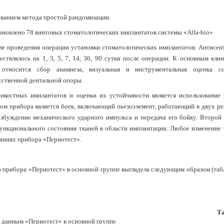
ованием метода простой рандомизации.
ановлено 78 винтовых стоматологических имплантатов системы «Alfa-bio»
е проведения операции установки стоматологических имплантатов. Антисеп
твлялось на 1, 3, 5, 7, 14, 30, 90 сутки после операции. К основным кли
 относится сбор анамнеза, визуальная и инструментальная оценка со
сственной дентальной опоры.
икостных имплантатов и оценки их устойчивости является использование
ом прибора является боек, включающий пьезоэлемент, работающий в двух р
збуждение механического ударного импульса и передача его бойку. Второй
функционального состояния тканей в области имплантации. Любое изменение 
заниях прибора «Периотест».
прибора «Периотест» в основной группе выглядела следующим образом (табл.
Та
о данным «Периотест» в основной группе