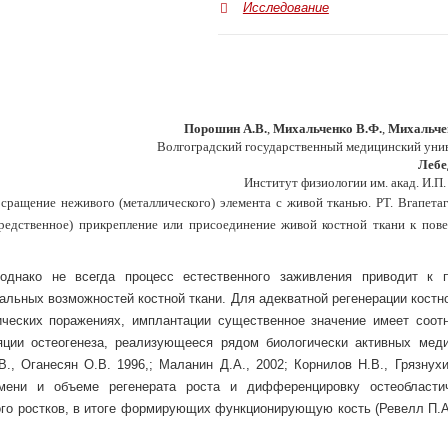
Исследование
Порошин А.В.
,
Михальченко В.Ф.
,
Михальчен
Волгоградский государственный медицинский уни
Лебе
Институт физиологии им. акад. И.П.
сращение неживого (металлического) элемента с живой тканью. РТ. Вгапетаг
редственное) прикрепление или присоединение живой костной ткани к пов
однако не всегда процесс естественного заживления приводит к 
льных возможностей костной ткани. Для адекватной регенерации костно
ических поражениях, имплантации существенное значение имеет соот
ции остеогенеза, реализующееся рядом биологически активных меди
., Оганесян О.В. 1996,; Маланин Д.А., 2002; Корнилов Н.В., Грязнухи
мени и объеме регенерата роста и дифференцировку остеобластич
ого ростков, в итоге формирующих функционирующую кость (Ревелл П.А.