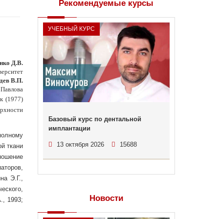
Рекомендуемые курсы
УЧЕБНЫЙ КУРС
ко Д.В.
верситет
дев В.П.
 Павлова
к (1977)
ерхности
Базовый курс по дентальной
имплантации
полному
13 октября 2026
15688
й ткани
ношение
аторов,
на Э.Г.,
еского,
Новости
, 1993;