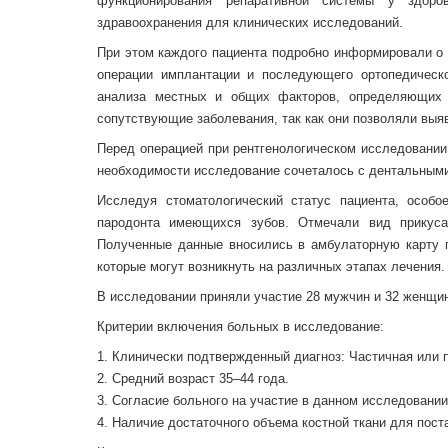
функционирования репаративной системы у здор
здравоохранения для клинических исследований.
При этом каждого пациента подробно информировали о 
операции имплантации и последующего ортопедическ
анализа местных и общих факторов, определяющих 
сопутствующие заболевания, так как они позволяли выя
Перед операцией при рентгенологическом исследовании
необходимости исследование сочеталось с дентальными
Исследуя стоматологический статус пациента, особо
пародонта имеющихся зубов. Отмечали вид прикуса,
Полученные данные вносились в амбулаторную карту 
которые могут возникнуть на различных этапах лечения.
В исследовании приняли участие 28 мужчин и 32 женщин
Критерии включения больных в исследование:
1. Клинически подтвержденный диагноз: Частичная или 
2. Средний возраст 35–44 года.
3. Согласие больного на участие в данном исследовании
4. Наличие достаточного объема костной ткани для пост