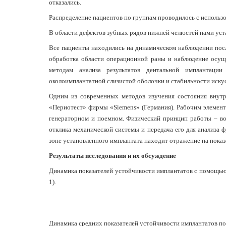
отказались.
Распределение пациентов по группам проводилось с использ
В области дефектов зубных рядов нижней челюстей нами уст
Все пациенты находились на динамическом наблюдении посл
обработка области операционной раны и наблюдение осущес
методам анализа результатов дентальной имплантации
околоимплантатной слизистой оболочки и стабильности иску
Одним из современных методов изучения состояния внутр
«Периотест» фирмы «Siemens» (Германия). Рабочим элемент
генераторном и поемном. Физический принцип работы – во
отклика механической системы и передача его для анализа 
зоне установленного имплантата находит отражение на пока
Результаты исследования и их обсуждение
Динамика показателей устойчивости имплантатов с помощью 
1).
Динамика средних показателей устойчивости имплантатов п