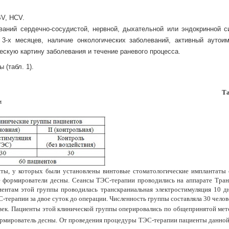
BV, HCV.
ваний сердечно-сосудистой, нервной, дыхательной или эндокринной с
3-х месяцев, наличие онкологических заболеваний, активный аутои
ескую картину заболевания и течение раневого процесса.
 (табл. 1).
Та
м
нты, у которых были установлены винтовые стоматологические имплантаты
е формирователи десны. Сеансы ТЭС-терапии проводились на аппарате Тран
ентам этой группы проводилась транскраниальная электростимуляция 10 д
-терапии за двое суток до операции. Численность группы составляла 30 челов
ловек. Пациенты этой клинической группы оперировались по общепринятой мет
ормирователь десны. От проведения процедуры ТЭС-терапии пациенты данно