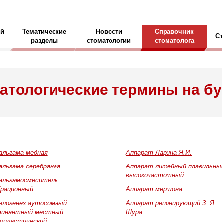
ый
Тематические
Новости
Справочник
С
разделы
стоматологии
стоматолога
атологические термины на бу
альгама медная
Аппарат Ларина Я.И.
альгама серебряная
Аппарат литейный плавильны
высокочастотный
альгамосмеситель
брационный
Аппарат мершона
елогенез аутосомный
Аппарат репонирующий 3. Я.
минантный местный
Шура
попластический