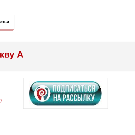
татьи
кву А
й