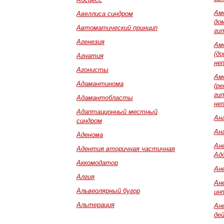
Ам
Авеллиса синдром
до
Автоматический принцип
ги
Агенезия
Ам
(д
Агнатия
не
Агонисты
Ам
Адамантинома
(ре
ги
Адамантобласты
не
Адаптационный местный
Ана
синдром
Ан
Аденома
Ане
Адентия вторичная частичная
Ад
Аккомодатор
Ан
Алгия
Ан
Альвеолярный бугор
ин
Альтерация
Ан
де