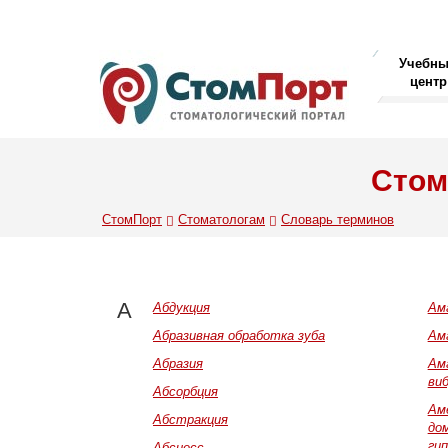
Учебн
центр
Стом
СтомПорт
Стоматологам
Словарь терминов
А
Абдукция
Ам
Абразивная обработка зуба
Ам
Абразия
Ам
ви
Абсорбция
Ам
Абстракция
до
ги
Абсцесс