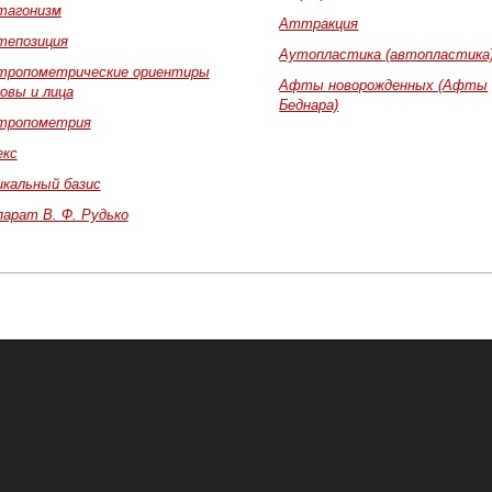
тагонизм
Аттракция
тепозиция
Аутопластика (автопластика
тропометрические ориентиры
Афты новорожденных (Афты
овы и лица
Беднара)
тропометрия
екс
икальный базис
парат В. Ф. Рудько