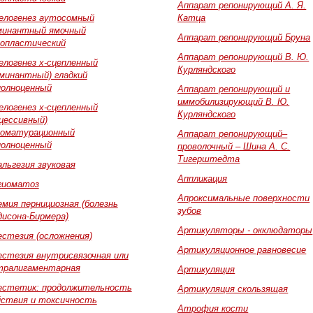
Аппарат репонирующий А. Я.
елогенез аутосомный
Катца
минантный ямочный
Аппарат репонирующий Бруна
попластический
Аппарат репонирующий В. Ю.
елогенез х-сцепленный
Курляндского
оминантный) гладкий
полноценный
Аппарат репонирующий и
иммобилизирующий В. Ю.
елогенез х-сцепленный
Курляндского
цессивный)
поматурационный
Аппарат репонирующий–
полноценный
проволочный – Шина А. С.
Тигерштедта
льгезия звуковая
Аппликация
гиоматоз
Апроксимальные поверхности
мия пернициозная (болезнь
зубов
дисона-Бирмера)
Артикуляторы - окклюдаторы
естезия (осложнения)
Артикуляционное равновесие
естезия внутрисвязочная или
тралигаментарная
Артикуляция
естетик: продолжительность
Артикуляция скользящая
йствия и токсичность
Атрофия кости