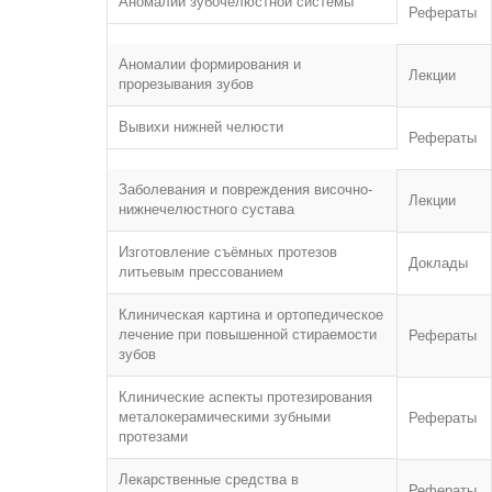
Аномалии зубочелюстной системы
Рефераты
Аномалии формирования и
Лекции
прорезывания зубов
Вывихи нижней челюсти
Рефераты
Заболевания и повреждения височно-
Лекции
нижнечелюстного сустава
Изготовление съёмных протезов
Доклады
литьевым прессованием
Клиническая картина и ортопедическое
лечение при повышенной стираемости
Рефераты
зубов
Клинические аспекты протезирования
металокерамическими зубными
Рефераты
протезами
Лекарственные средства в
Рефераты