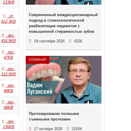
133KB
Современный междисциплинарный
.rtf,
подход в стоматологической
612.3KB
реабилитации пациентов с
повышенной стираемостью зубов
.doc,
416.5KB
19 сентября 2026
4326
.doc,
47KB
СЕМИНАР
.doc,
212.5KB
.doc,
88KB
.doc,
68KB
Протезирование полными
съемными протезами
.doc,
136KB
17 октября 2026
21554