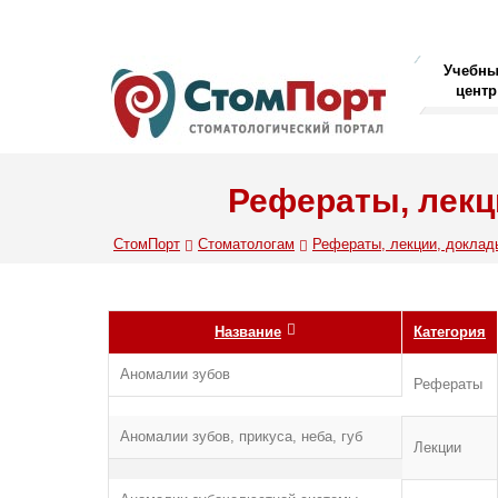
Учебн
центр
Рефераты, лекц
СтомПорт
Стоматологам
Рефераты, лекции, доклад
Название
Категория
Аномалии зубов
Рефераты
Аномалии зубов, прикуса, неба, губ
Лекции