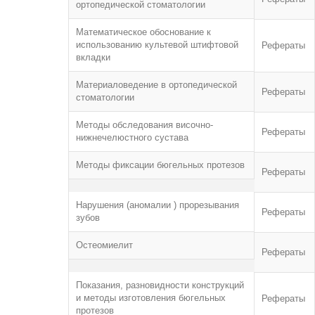
ортопедической стоматологии
Математическое обоснование к
использованию культевой штифтовой
Рефераты
вкладки
Материаловедение в ортопедической
Рефераты
стоматологии
Методы обследования височно-
Рефераты
нижнечелюстного сустава
Методы фиксации бюгельных протезов
Рефераты
Нарушения (аномалии ) прорезывания
Рефераты
зубов
Остеомиелит
Рефераты
Показания, разновидности конструкций
и методы изготовления бюгельных
Рефераты
протезов