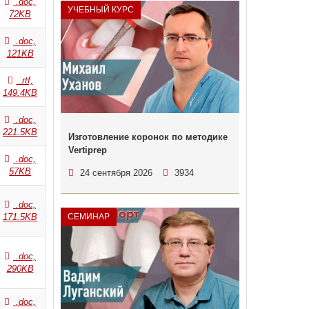
.doc,
УЧЕБНЫЙ КУРС
72KB
.doc,
121KB
.rtf,
149.4KB
.doc,
221.5KB
Изготовление коронок по методике
Vertiprep
.doc,
57KB
24 сентября 2026
3934
.doc,
171.5KB
СЕМИНАР
.doc,
290KB
.doc,