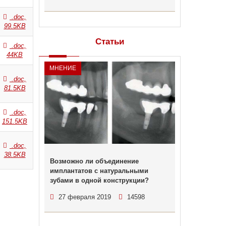
.doc,
99.5KB
Статьи
.doc,
44KB
МНЕНИЕ
.doc,
81.5KB
.doc,
151.5KB
.doc,
38.5KB
Возможно ли объединение
имплантатов с натуральными
зубами в одной конструкции?
27 февраля 2019
14598