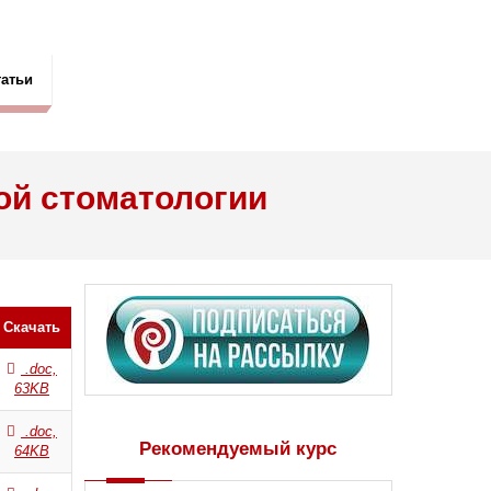
татьи
ой стоматологии
Скачать
.doc,
63KB
.doc,
Рекомендуемый курс
64KB