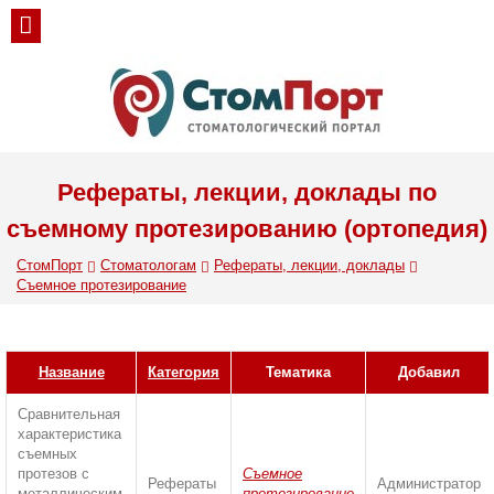
Рефераты, лекции, доклады по
съемному протезированию (ортопедия)
СтомПорт
Стоматологам
Рефераты, лекции, доклады
Съемное протезирование
Название
Категория
Тематика
Добавил
Сравнительная
характеристика
съемных
протезов с
Съемное
Рефераты
Администратор
металлическим
протезирование