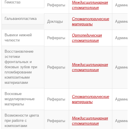
Гемостаз
Междисциплинарная
Рефераты
Админи
стоматология
Гальванопластика
Стоматологические
Доклады
Админи
материалы
Вывихи нижней
Ортопедическая
Рефераты
Админи
челюсти
стоматология
Восстановление
эстетики
фронтальных и
Междисциплинарная
боковых зубов при
Рефераты
Админи
стоматология
пломбировании
композитными
материалами
Восковые
Стоматологические
моделировочные
Рефераты
Админи
материалы
материалы
Возможности цвета
Междисциплинарная
при работе с
Рефераты
Админи
стоматология
композитами