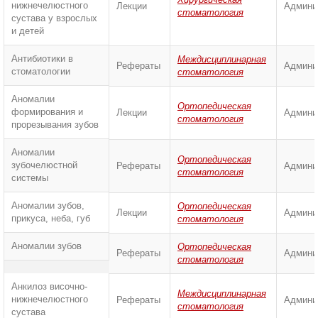
нижнечелюстного
Лекции
Админи
стоматология
сустава у взрослых
и детей
Антибиотики в
Междисциплинарная
Рефераты
Админи
стоматологии
стоматология
Аномалии
Ортопедическая
формирования и
Лекции
Админи
стоматология
прорезывания зубов
Аномалии
Ортопедическая
зубочелюстной
Рефераты
Админи
стоматология
системы
Аномалии зубов,
Ортопедическая
Лекции
Админи
прикуса, неба, губ
стоматология
Аномалии зубов
Ортопедическая
Рефераты
Админи
стоматология
Анкилоз височно-
Междисциплинарная
нижнечелюстного
Рефераты
Админи
стоматология
сустава