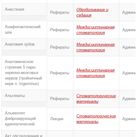
Анестезия
Обезболивание и
Рефераты
Админи
седация
Анафилактический
Междисциплинарная
Рефераты
Админи
шок
стоматология
Анатомия зубов
Междисциплинарная
Рефераты
Админи
стоматология
Анатомическое
строение 5 пары
Междисциплинарная
черепно-мозговых
Рефераты
Админи
стоматология
нервов (тройничный
нерв n. trigeminus)
Альгинаты
Стоматологические
Рефераты
Админи
материалы
Альвеолит
Стоматологические
фиброзирующий
Лекции
Админи
материалы
идиопатический
Акт обследования и