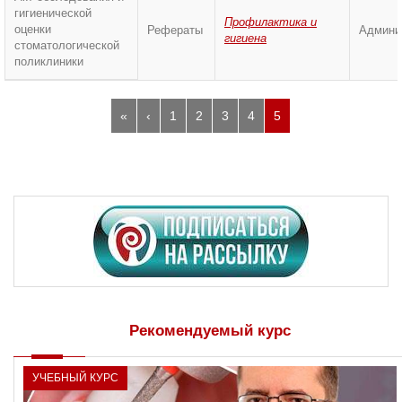
гигиенической
Профилактика и
оценки
Рефераты
Админи
гигиена
стоматологической
поликлиники
«
‹
1
2
3
4
5
Рекомендуемый курс
УЧЕБНЫЙ КУРС