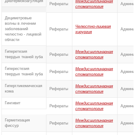
Диатермокоагуляция
Междисциплинарная
Рефераты
Админи
стоматология
Дециметровые
волны в лечении
Челюстно-лицевая
заболеваний
Рефераты
Админи
хирургия
челюстно - лицевой
области
Гиперетезия
Междисциплинарная
Рефераты
Админи
твердых тканей зуба
стоматология
Гиперестезия
Междисциплинарная
Рефераты
Админи
твердых тканей зуба
стоматология
Гипергликемическая
Междисциплинарная
Рефераты
Админи
кома
стоматология
Гингивит
Междисциплинарная
Рефераты
Админи
стоматология
Герметизация
Междисциплинарная
Рефераты
Админи
фиссур
стоматология