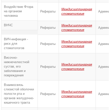
Воздействие Фтора
Междисциплинарная
на организм
Рефераты
Админи
стоматология
человека
ВНЧС
Междисциплинарная
Рефераты
Админи
стоматология
ВИЧ-инфекция -
Междисциплинарная
риск для
Рефераты
Админи
стоматология
стоматологов
Височно-
нижнечелюстной
Междисциплинарная
сустав, его
Рефераты
Админи
стоматология
заболевания и
повреждения
Взаимосвязь
слизистой оболочки
Междисциплинарная
полости рта и
Рефераты
Админи
стоматология
органов желудочно-
кишечного тракта