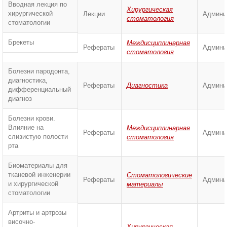
Вводная лекция по
Хирургическая
хирургической
Лекции
Админи
стоматология
стоматологии
Брекеты
Междисциплинарная
Рефераты
Админи
стоматология
Болезни пародонта,
диагностика,
Рефераты
Диагностика
Админи
дифференциальный
диагноз
Болезни крови.
Влияние на
Междисциплинарная
Рефераты
Админи
слизистую полости
стоматология
рта
Биоматериалы для
тканевой инженерии
Стоматологические
Рефераты
Админи
и хирургической
материалы
стоматологии
Артриты и артрозы
височно-
Хирургическая