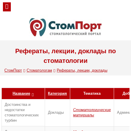
Рефераты, лекции, доклады по
стоматологии
СтомПорт
Стоматологам
Рефераты, лекции, доклады
Название
Категория
Тематика
Доб
Достоинства и
недостатки
Стоматологические
Доклады
Админи
стоматологических
материалы
турбин