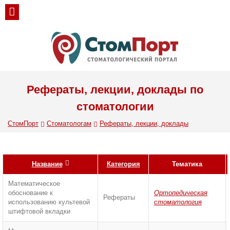
Рефераты, лекции, доклады по
стоматологии
СтомПорт
Стоматологам
Рефераты, лекции, доклады
Название
Категория
Тематика
Математическое
обоснование к
Ортопедическая
Рефераты
использованию культевой
стоматология
штифтовой вкладки