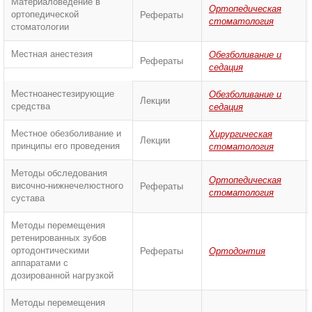
Материаловедение в
Ортопедическая
ортопедической
Рефераты
стоматология
стоматологии
Местная анестезия
Обезболивание и
Рефераты
седация
Местноанестезирующие
Обезболивание и
Лекции
средства
седация
Местное обезболивание и
Хирургическая
Лекции
принципы его проведения
стоматология
Методы обследования
Ортопедическая
височно-нижнечелюстного
Рефераты
стоматология
сустава
Методы перемещения
ретенированных зубов
ортодонтическими
Рефераты
Ортодонтия
аппаратами с
дозированной нагрузкой
Методы перемещения