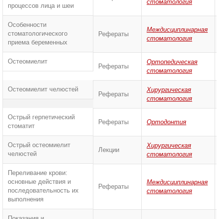
стоматология
процессов лица и шеи
Особенности
Междисциплинарная
стоматологического
Рефераты
стоматология
приема беременных
Остеомиелит
Ортопедическая
Рефераты
стоматология
Остеомиелит челюстей
Хирургическая
Рефераты
стоматология
Острый герпетический
Рефераты
Ортодонтия
стоматит
Острый остеомиелит
Хирургическая
Лекции
челюстей
стоматология
Переливание крови:
основные действия и
Междисциплинарная
Рефераты
последовательность их
стоматология
выполнения
Показания и