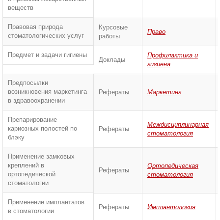
веществ
Правовая природа
Курсовые
Право
стоматологических услуг
работы
Предмет и задачи гигиены
Профилактика и
Доклады
гигиена
Предпосылки
возникновения маркетинга
Рефераты
Маркетинг
в здравоохранении
Препарирование
Междисциплинарная
кариозных полостей по
Рефераты
стоматология
блэку
Применение замковых
креплений в
Ортопедическая
Рефераты
ортопедической
стоматология
стоматологии
Применение имплантатов
Рефераты
Имплантология
в стоматологии