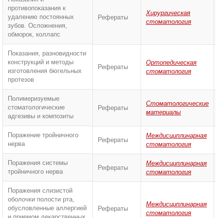
противопоказания к
Хирургическая
удалению постоянных
Рефераты
стоматология
зубов. Осложнения,
обморок, коллапс
Показания, разновидности
конструкций и методы
Ортопедическая
Рефераты
изготовления бюгельных
стоматология
протезов
Полимеризуемые
Стоматологические
стоматологические
Рефераты
материалы
адгезивы и композиты
Поражение тройничного
Междисциплинарная
Рефераты
нерва
стоматология
Поражения системы
Междисциплинарная
Рефераты
тройничного нерва
стоматология
Поражения слизистой
оболочки полости рта,
Междисциплинарная
обусловленные аллергией
Рефераты
стоматология
и приемом лекарственных