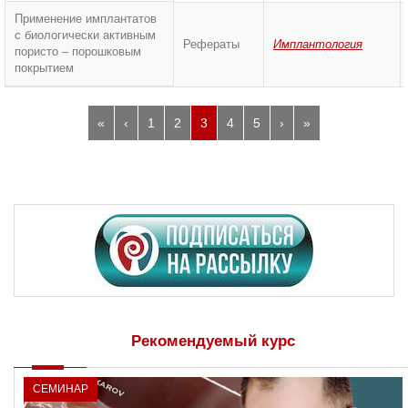
Применение имплантатов
с биологически активным
Рефераты
Имплантология
пористо – порошковым
покрытием
«
‹
1
2
3
4
5
›
»
Рекомендуемый курс
СЕМИНАР