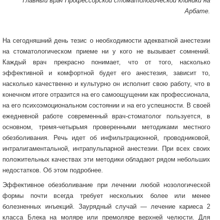
Главный врач Профессорской стоматологической клиники на
Арбате.
На сегодняшний день тезис о необходимости адекватной анестезии
на стоматологическом приеме ни у кого не вызывает сомнений.
Каждый врач прекрасно понимает, что от того, насколько
эффективной и комфортной будет его анестезия, зависит то,
насколько качественно и культурно он исполнит свою работу, что в
конечном итоге отразится на его самоощущении как профессионала,
на его психоэмоциональном состоянии и на его успешности. В своей
ежедневной работе современный врач-стоматолог пользуется, в
основном, тремя-четырьмя проверенными методиками местного
обезболивания. Речь идет об инфильтрационной, проводниковой,
интралигаментальной, интрапульпарной анестезии. При всех своих
положительных качествах эти методики обладают рядом небольших
недостатков. Об этом подробнее.
Эффективное обезболивание при лечении любой нозологической
формы почти всегда требует нескольких более или менее
болезненных инъекций. Заурядный случай — лечение кариеса 2
класса Блека на моляре или премоляре верхней челюсти. Для