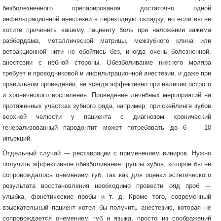
безболезненного препарирования достаточно одной
инфильтрационной анестезии в переходную складку, но если вы не
хотите причинить вашему пациенту боль при наложении зажима
раббердама, металлической матрицы, межзубного клина или
ретракционной нити не обойтись без, иногда очень болезненной,
анестезии с небной стороны. Обезболивание нижнего моляра
требует и проводниковой и инфильтрационной анестезии, и даже при
правильном проведении, не всегда эффективно при наличии острого
и хронического воспаления. Проведение лечебных мероприятий на
протяженных участках зубного ряда, например, при скейлинге зубов
верхней челюсти у пациента с диагнозом хронический
генерализованный пародонтит может потребовать до 6 — 10
инъекций.
Отдельный случай — реставрации с применением виниров. Нужно
получить эффективное обезболивание группы зубов, которое бы не
сопровождалось онемением губ, так как для оценки эстетического
результата восстановления необходимо провести ряд проб —
улыбка, фонетические пробы и т. д. Кроме того, современный
взыскательный пациент хотел бы получить анестезию, которая не
сопровождается онемением губ и языка, просто из соображений