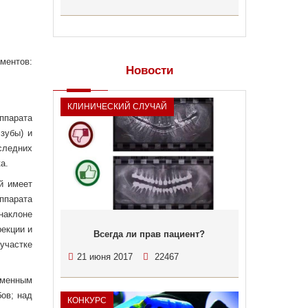
ментов:
Новости
КЛИНИЧЕСКИЙ СЛУЧАЙ
ппарата
зубы) и
следних
а.
й имеет
аппарата
наклоне
екции и
Всегда ли прав пациент?
участке
21 июня 2017
22467
еменным
ов; над
КОНКУРС