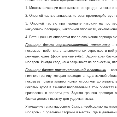
1. Местом фиксации всех элементов ортодонтического а
2. Опорной частью аппарата, которая противодействует с
3. Опорной частью при передаче нагрузки на проти
накусочной площадки, наклонной плоскости, окклюзионн
4. Ретенционным аппаратом после окончания периода ак
Границы базиса верхнечелюстной пластинки
–
покрывает небо, скаты альвеолярных отростков и небн
режущих краев (фронтальные зубы). Задний край базис
моляров. Иногда свод неба закрывают не полностью, ч
Границы базиса нижнечелюстной пластинки
– баз
нижнюю границу, которая проходит в подъязычной област
покрывает скаты альвеолярных отростков до жевател
боковых зубов в язычном направлении в этих областях 
припасовки в полости рта. Задняя граница проходит
базиса делают выемку для уздечки языка.
Утолщение пластмассового базиса необходимо на ниж
моляром); с оральной стороны в местах, где в дальне