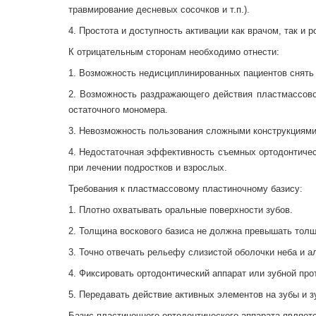
травмирование десневых сосочков и т.п.).
4. Простота и доступность активации как врачом, так и
К отрицательным сторонам необходимо отнести:
1. Возможность недисциплинированных пациентов снять 
2. Возможность раздражающего действия пластмассовог
остаточного мономера.
3. Невозможность пользования сложными конструкциями н
4. Недостаточная эффективность съемных ортодонтичес
при лечении подростков и взрослых.
Требования к пластмассовому пластиночному базису:
1. Плотно охватывать оральные поверхности зубов.
2. Толщина воскового базиса не должна превышать толщи
3. Точно отвечать рельефу слизистой оболочки неба и а
4. Фиксировать ортодонтический аппарат или зубной про
5. Передавать действие активных элементов на зубы и 
Базис пластиночного ортодонтического аппарата являетс