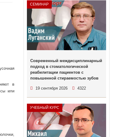
СЕМИНАР
Современный междисциплинарный
подход в стоматологической
усочная
реабилитации пациентов с
повышенной стираемостью зубов
еняют в
19 сентября 2026
4322
ссы или
УЧЕБНЫЙ КУРС
олочки,