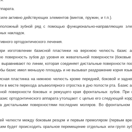
ппарата.
иле активно действующих элементов (винтов, пружин, и т.п.).
воположный зубной ряд с помощью функционально-направляющих эле
ных накладок.
тивного ортодонтического лечения.
при изготовлении базисной пластинки на верхнюю челюсть базис а
ую поверхность зубов до уровня их жевательной поверхности (боковые 
а выравнивают по линии, которая соединяет дистальные поверхности по
тобы базис имел меньшую площадь и не вызывал раздражение корня язык
исная пластинка на нижнюю челюсть кроме передней, боковой и задне
и в месте перехода альвеолярного отростка в дно полости рта. Базис 
ьной поверхности боковых и режущего края фронтальных зубов. При 
базис ортодонтического аппарата утолщают с целью его следующей корр
 за дистальными поверхностями последних моляров. Во фронтальном 
ней челюсти между боковым резцом и первым премоляром (первым вр
йшем будет происходить оральное перемещение отдельных или групп зуб