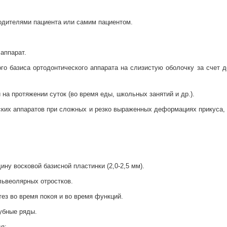
 родителями пациента или самим пациентом.
аппарат.
о базиса ортодонтического аппарата на слизистую оболочку за счет д
а протяжении суток (во время еды, школьных занятий и др.).
ких аппаратов при сложных и резко выраженных деформациях прикуса, 
ну восковой базисной пластинки (2,0-2,5 мм).
львеолярных отростков.
тез во время покоя и во время функций.
зубные ряды.
я: