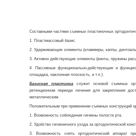
Составными частями съемных пластиночных ортодонтич
1. Пластмассовый базис.
2. Удерживающие элементы (кламмеры, каппы, дентоальв
3. Активно действующие элементы (винты, пружины расш
4. Пассивные функционально-действующие и функцио
площадка, наклонная плоскость, и т.п.).
Базисная пластинка
служит основой съемных орто
ретенционном периоде лечения для закрепления дос
металлическим.
Положительным при применении съемных конструкций ор
1. Возможность соблюдения гигиены полости рта.
2. Удобство гигиеничного ухода за ортодонтической конс
3. Возможность снять ортодонтический аппарат пр