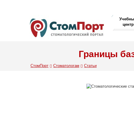
Учебн
центр
Границы ба
СтомПорт
Стоматологам
Статьи