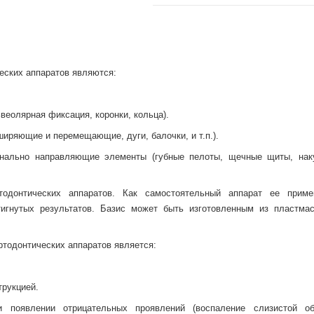
еских аппаратов являются:
еолярная фиксация, коронки, кольца).
иряющие и перемещающие, дуги, балочки, и т.п.).
нально направляющие элементы (губные пелоты, щечные щиты, нак
донтических аппаратов. Как самостоятельный аппарат ее прим
тигнутых результатов. Базис может быть изготовленным из пластма
тодонтических аппаратов является:
трукцией.
и появлении отрицательных проявлений (воспаление слизистой об