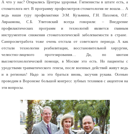
А что у нас? Открылись Центры здоровья. Гигиенисты в штате есть, а
стоматолога нет. В программу профосмотров стоматология не вошла… А
ведь наши гуру профилактики Э.М. Кузьмина, Г.Н. Пахомов, О.Г.
Авраамова, С.Б. Улитовский всегда говорили: – Внедрение
профилактических программ и технологий является главным
инструментом снижения стоматологической заболеваемости в стране.
Санпросветработа тоже очень отстала от советского периода. А как
отстали технологии реабилитации, восстановительной хирургии,
челюстно-лицевого протезирования… Да, по квотам
высокотехнологической помощи, в Москве это есть. Но пациенты с
уродствами травматического генеза, после военных действий живут ведь
и в регионах! Надо за это браться вновь, засучив рукава. Осенью
проводим в Воронеже большой конгресс зубных техников с акцентом на
эти вопросы.