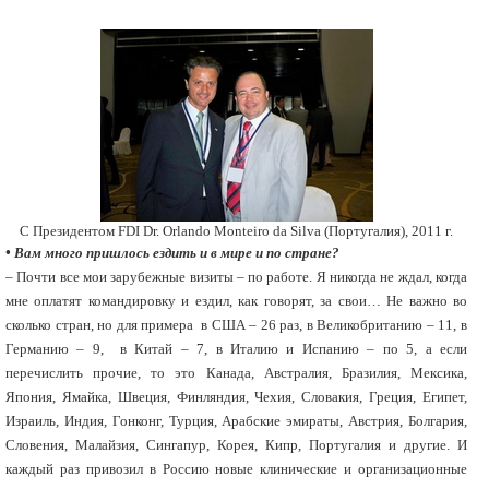
C Президентом FDI Dr. Orlando Monteiro da Silva (Португалия), 2011 г.
• Вам много пришлось ездить и в мире и по стране?
– Почти все мои зарубежные визиты – по работе. Я никогда не ждал, когда
мне оплатят командировку и ездил, как говорят, за свои… Не важно во
сколько стран, но для примера в США – 26 раз, в Великобританию – 11, в
Германию – 9, в Китай – 7, в Италию и Испанию – по 5, а если
перечислить прочие, то это Канада, Австралия, Бразилия, Мексика,
Япония, Ямайка, Швеция, Финляндия, Чехия, Словакия, Греция, Египет,
Израиль, Индия, Гонконг, Турция, Арабские эмираты, Австрия, Болгария,
Словения, Малайзия, Сингапур, Корея, Кипр, Португалия и другие. И
каждый раз привозил в Россию новые клинические и организационные