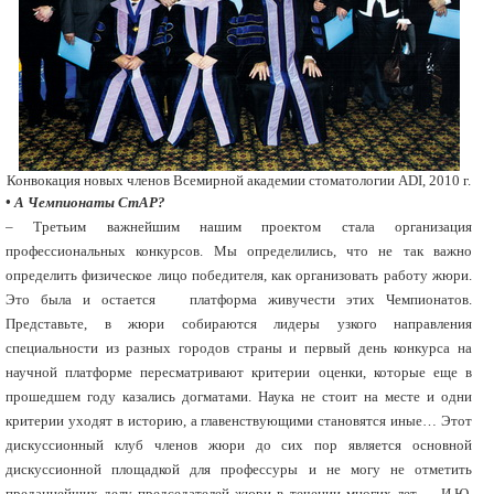
Конвокация новых членов Всемирной академии стоматологии ADI, 2010 г.
• А Чемпионаты СтАР?
– Третьим важнейшим нашим проектом стала организация
профессиональных конкурсов. Мы определились, что не так важно
определить физическое лицо победителя, как организовать работу жюри.
Это была и остается платформа живучести этих Чемпионатов.
Представьте, в жюри собираются лидеры узкого направления
специальности из разных городов страны и первый день конкурса на
научной платформе пересматривают критерии оценки, которые еще в
прошедшем году казались догматами. Наука не стоит на месте и одни
критерии уходят в историю, а главенствующими становятся иные… Этот
дискуссионный клуб членов жюри до сих пор является основной
дискуссионной площадкой для профессуры и не могу не отметить
преданнейших делу председателей жюри в течении многих лет – И.Ю.