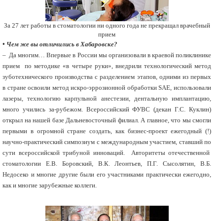
За 27 лет работы в стоматологии ни одного года не прекращал врачебный
прием
• Чем же вы отличились в Хабаровске?
– Да многим… Впервые в России мы организовали в краевой поликлинике
прием по методике «в четыре руки», внедрили технологический метод
зуботехнического производства с разделением этапов, одними из первых
в стране освоили метод искро-эррозионной обработки SAE, использовали
лазеры, технологию карпульной анестезии, дентальную имплантацию,
много учились за-рубежом. Всероссийский ФУВС (декан Г.С. Куклин)
открыл на нашей базе Дальневосточный филиал. А главное, что мы смогли
первыми в огромной стране создать, как бизнес-проект ежегодный (!)
научно-практический симпозиум с международным участием, ставший по
сути всероссийской трибуной инноваций. Авторитеты отечественной
стоматологии Е.В. Боровский, В.К. Леонтьев, П.Г. Сысолятин, В.Б.
Недосеко и многие другие были его участниками практически ежегодно,
как и многие зарубежные коллеги.