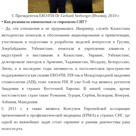
C Президентом ERO-FDI Dr. Gerhard Seeberger (Италия), 2010 г.
• Как развивали отношения со странами СНГ?
– Да, эти отношения и не прерывались. Например, службе Казахстана
методически помогали в обосновании акционирования и приватизации,
участвовали в подготовке и разработке моделей конгрессов в Грузии,
Азербайджане, Узбекистане, помогали в укреплении альянсов с
индустрией и выставками в Казахстане, Украине, Узбекистане,
делегировали лекторов в Армению, Таджикистан, Молдову, Белоруссию,
Литву, а в последние годы активность в постсоветском пространстве
поддерживается как силами ERO-FDI, FDI так и Международной академии
стоматологии (ADI), тоже членом FDI. Я уже 6-ой год являюсь регентом
Академии в странах Восточной Европы. В нашей секции, кроме
постсоветских стран также Румыния, Турция, Сербия, Болгария, Венгрия,
Албания, Македония.
С 2011 г. я также являюсь Консулом Европейской ассоциации
превентивной и профилактической медицины (EPMA) в странах СНГ, где
одной из важнейших задач стоит скрининг и ранняя диагностика рака
полости рта.