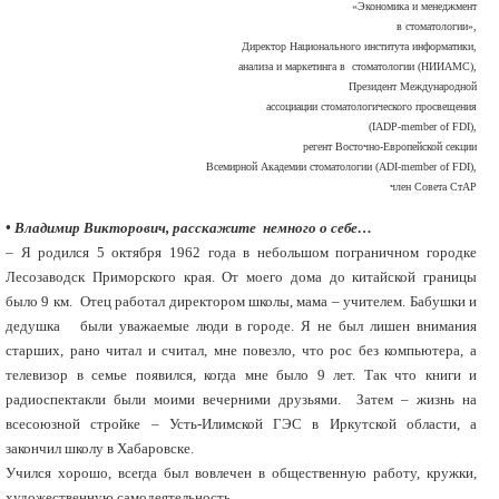
«Экономика и менеджмент
в стоматологии»,
Директор Национального института информатики,
анализа и маркетинга в стоматологии (НИИАМС),
Президент Международной
ассоциации стоматологического просвещения
(IADP-member of FDI),
регент Восточно-Европейской секции
Всемирной Академии стоматологии (ADI-member of FDI),
член Совета СтАР
• Владимир Викторович, расскажите немного о себе…
– Я родился 5 октября 1962 года в небольшом пограничном городке
Лесозаводск Приморского края. От моего дома до китайской границы
было 9 км. Отец работал директором школы, мама – учителем. Бабушки и
дедушка были уважаемые люди в городе. Я не был лишен внимания
старших, рано читал и считал, мне повезло, что рос без компьютера, а
телевизор в семье появился, когда мне было 9 лет. Так что книги и
радиоспектакли были моими вечерними друзьями. Затем – жизнь на
всесоюзной стройке – Усть-Илимской ГЭС в Иркутской области, а
закончил школу в Хабаровске.
Учился хорошо, всегда был вовлечен в общественную работу, кружки,
художественную самодеятельность.