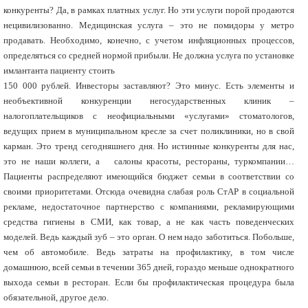
конкуренты? Да, в рамках платных услуг. Но эти услуги порой продаются
нецивилизованно. Медицинская услуга – это не помидоры у метро
продавать. Необходимо, конечно, с учетом инфляционных процессов,
определяться со средней нормой прибыли. Не должна услуга по установке
имлантанта пациенту стоить
150 000 рублей. Инвесторы заставляют? Это минус. Есть элементы и
необъективной конкуренции негосударственных клиник –
налогоплательщиков с неофициальными «услугами» стоматологов,
ведущих прием в муниципальном кресле за счет поликлиники, но в свой
карман. Это тренд сегодняшнего дня. Но истинные конкуренты для нас,
это не наши коллеги, а салоны красоты, рестораны, туркомпании…
Пациенты распределяют имеющийся бюджет семьи в соответствии со
своими приоритетами. Отсюда очевидна слабая роль СтАР в социальной
рекламе, недостаточное партнерство с компаниями, рекламирующими
средства гигиены в СМИ, как товар, а не как часть поведенческих
моделей. Ведь каждый зуб – это орган. О нем надо заботиться. Побольше,
чем об автомобиле. Ведь затраты на профилактику, в том числе
домашнюю, всей семьи в течении 365 дней, гораздо меньше однократного
выхода семьи в ресторан. Если бы профилактическая процедура была
обязательной, другое дело.