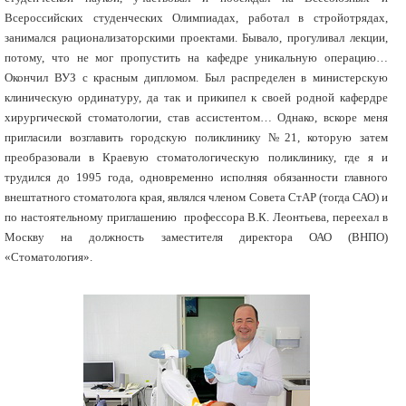
Всероссийских студенческих Олимпиадах, работал в стройотрядах,
занимался рационализаторскими проектами. Бывало, прогуливал лекции,
потому, что не мог пропустить на кафедре уникальную операцию…
Окончил ВУЗ с красным дипломом. Был распределен в министерскую
клиническую ординатуру, да так и прикипел к своей родной кафердре
хирургической стоматологии, став ассистентом… Однако, вскоре меня
пригласили возглавить городскую поликлинику №21, которую затем
преобразовали в Краевую стоматологическую поликлинику, где я и
трудился до 1995 года, одновременно исполняя обязанности главного
внештатного стоматолога края, являлся членом Совета СтАР (тогда САО) и
по настоятельному приглашению профессора В.К. Леонтьева, переехал в
Москву на должность заместителя директора ОАО (ВНПО)
«Стоматология».