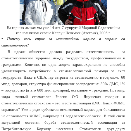
На горных лыжах мы уже 14 лет. C супругой Мариной Садовской на
горнолыжном склоне Капрун Целямзее (Австрия), 2006 г.
• Почему весь спрос за масштабный кариес в стране со
стоматологов?
– В идеале общество должно разделить ответственность за
стоматологическое здоровье между государством, профессионалами и
гражданами. Конечно, ни одна модель здравоохранения не способна
удовлетворить потребности в стоматологической помощи за счет
государства. Даже в США, где затраты на стоматологию в год около 60
млрд. долларов, структура финансирования распределена: 39% ДМС, 1%
– государство (а это 600 млн. долларов), остальное – граждане. Поэтому,
когда главный стоматолог России О.О. Янушевич говорит о
стоматологической страховке – это и есть настоящий ДМС. Какой ФОМС
справится? Уже в ряде субъектов осложненный кариес для большинства
не оплачивается ФОМС, например в Свердловской области. В этой связи
актуальной остается борьба стоматологической ассоциации за
Потребительскую Корзину населения. Стоматологи друг-другу