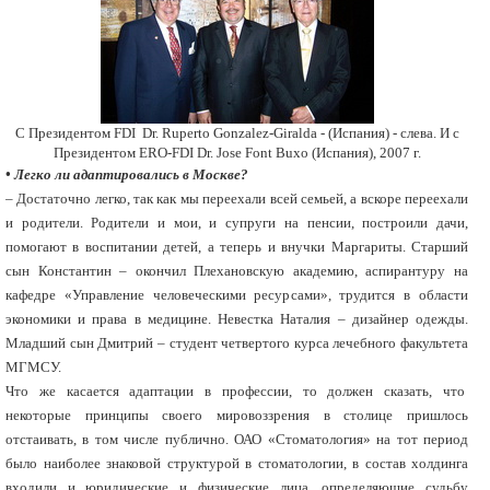
C Президентом FDI Dr. Ruperto Gonzalez-Giralda - (Испания) - слева. И с
Президентом ERO-FDI Dr. Jose Font Buxo (Испания), 2007 г.
• Легко ли адаптировались в Москве?
– Достаточно легко, так как мы переехали всей семьей, а вскоре переехали
и родители. Родители и мои, и супруги на пенсии, построили дачи,
помогают в воспитании детей, а теперь и внучки Маргариты. Старший
сын Константин – окончил Плехановскую академию, аспирантуру на
кафедре «Управление человеческими ресурсами», трудится в области
экономики и права в медицине. Невестка Наталия – дизайнер одежды.
Младший сын Дмитрий – студент четвертого курса лечебного факультета
МГМСУ.
Что же касается адаптации в профессии, то должен сказать, что
некоторые принципы своего мировоззрения в столице пришлось
отстаивать, в том числе публично. ОАО «Стоматология» на тот период
было наиболее знаковой структурой в стоматологии, в состав холдинга
входили и юридические и физические лица, определяющие судьбу