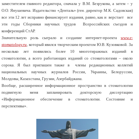
заместителем главного редактора, сначала у В.М. Безрукова, а затем – у
О.О. Янушевича. Издательство «Денталь» (ген. директор М.К. Садовская)
все эти 12 лет исправно финансирует издания, равно, как и верстает все
эти годы Сборники научных трудов Всероссийских съездов и
конференций СтАР.
Значительную роль сыграло и создание интернет-проекта
www.e-
stomatology.ru
, который явился творческим проектом Ю.В. Кузовковой. За
несколько лет появились более 10 многотиражных изданий в
стоматологии, а всего работающих изданий со стоматологами – около
сорока. Я был приглашен также в члены редакционных коллегий
национальных научных журналов России, Украины, Белоруссии,
Молдовы, Казахстана, Грузии, Азербайджана.
Вообще, расширенное информационное пространство в стоматологии
подвигнуло меня запланировать докторскую диссертацию
«Информационное обеспечение в стоматологии. Состояние и
перспективы».