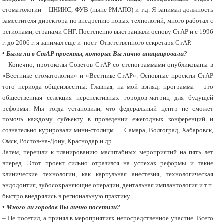
стоматологии – ЦНИИС, ФУВ (ныне РМАПО) и т.д. Я занимал должность
заместителя директора по внедрению новых технологий, много работал с
регионами, странами СНГ. Постепенно выстраивали основу СтАР и с 1996
г. до 2006 г. я занимал еще и пост Ответственного секретаря СтАР.
• Были ли в СтАР проекты, которые Вы лично инициировали?
– Конечно, протоколы Советов СтАР со стенограммами опубликованы в
«Вестнике стоматологии» и «Вестнике СтАР». Основные проекты СтАР
того периода общеизвестны. Главная, на мой взгляд, программа – это
общественная селекция перспективных городов-матриц для будущей
реформы. Мы тогда установили, что федеральный центр не сможет
помочь каждому субъекту в проведении ежегодных конференций и
сознательно курировали мини-столицы… Самара, Волгоград, Хабаровск,
Омск, Ростов-на-Дону, Краснодар и др.
Затем, перешли к планированию масштабных мероприятий на пять лет
вперед. Этот проект сильно отразился на успехах реформы и такие
клинические технологии, как карпульная анестезия, технологическая
эндодонтия, зубосохраняющие операции, дентальная имплантология и т.п.
быстро внедрялись в региональную практику.
• Много ли городов Вы лично посетили?
– Не посетил, а принял в мероприятиях непосредственное участие. Всего