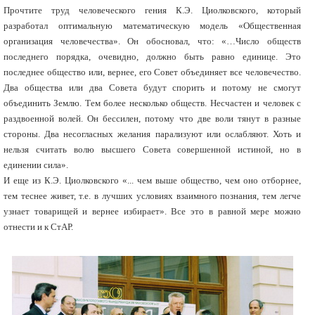
Прочтите труд человеческого гения К.Э. Циолковского, который
разработал оптимальную математическую модель «Общественная
организация человечества». Он обосновал, что: «…Число обществ
последнего порядка, очевидно, должно быть равно единице. Это
последнее общество или, вернее, его Совет объединяет все человечество.
Два общества или два Совета будут спорить и потому не смогут
объединить Землю. Тем более несколько обществ. Несчастен и человек с
раздвоенной волей. Он бессилен, потому что две воли тянут в разные
стороны. Два несогласных желания парализуют или ослабляют. Хоть и
нельзя считать волю высшего Совета совершенной истиной, но в
единении сила».
И еще из К.Э. Циолковского «... чем выше общество, чем оно отборнее,
тем теснее живет, т.е. в лучших условиях взаимного познания, тем легче
узнает товарищей и вернее избирает». Все это в равной мере можно
отнести и к СтАР.