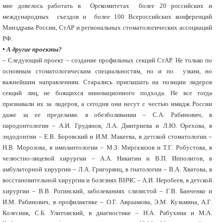
мне довелось работать в Оргкомитетах более 20 российских и
международных съездов и более 100 Всероссийских конференций
Минздрава России, СтАР и региональных стоматологических ассоциаций
РФ.
• А другие проекты?
– Следующий проект – создание профильных секций СтАР. Не только по
основным стоматологическим специальностям, но и по узким, но
важнейшим направлениям. Старались приглашать на позиции лидеров
секций лиц, не боящихся инновационного подхода. Не все тогда
признавали их за лидеров, а сегодня они несут с честью имидж России
даже за ее пределами: в обезболивании – С.А. Рабинович, в
пародонтологии – А.И. Грудянов, Л.А. Дмитриева и Л.Ю. Орехова, в
эндодонтии – Е.В. Боровский и И.М. Макеева, в детской стоматологии –
Н.В. Морозова, в имплантологии – М.З. Миргазизов и Т.Г. Робустова, в
челюстно-лицевой хирургии – А.А. Никитин и В.П. Ипполитов, в
амбулаторной хирургии – Л.А. Григорянц, в гнатологии – В.А. Хватова, в
восстановительной хирургии и болезнях ВНЧС – А.И. Неробеев, в детской
хирургии – В.В. Рогинский, заболеваниях слизистой – Г.В. Банченко и
И.М. Рабинович, в профилактике – О.Г. Авраамова, Э.М. Кузьмина, А.Г.
Колесник, С.Б. Улитовский, в диагностике – Н.А. Рабухина и М.А.