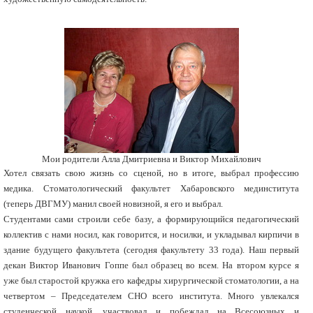
Мои родители Алла Дмитриевна и Виктор Михайлович
Хотел связать свою жизнь со сценой, но в итоге, выбрал профессию
медика. Стоматологический факультет Хабаровского мединститута
(теперь ДВГМУ) манил своей новизной, я его и выбрал.
Студентами сами строили себе базу, а формирующийся педагогический
коллектив с нами носил, как говорится, и носилки, и укладывал кирпичи в
здание будущего факультета (сегодня факультету 33 года). Наш первый
декан Виктор Иванович Гоппе был образец во всем. На втором курсе я
уже был старостой кружка его кафедры хирургической стоматологии, а на
четвертом – Председателем СНО всего института. Много увлекался
студенческой наукой, участвовал и побеждал на Всесоюзных и