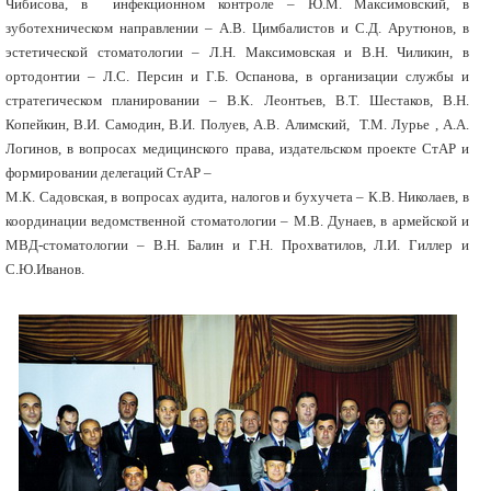
Чибисова, в инфекционном контроле – Ю.М. Максимовский, в
зуботехническом направлении – А.В. Цимбалистов и С.Д. Арутюнов, в
эстетической стоматологии – Л.Н. Максимовская и В.Н. Чиликин, в
ортодонтии – Л.С. Персин и Г.Б. Оспанова, в организации службы и
стратегическом планировании – В.К. Леонтьев, В.Т. Шестаков, В.Н.
Копейкин, В.И. Самодин, В.И. Полуев, А.В. Алимский, Т.М. Лурье , А.А.
Логинов, в вопросах медицинского права, издательском проекте СтАР и
формировании делегаций СтАР –
М.К. Садовская, в вопросах аудита, налогов и бухучета – К.В. Николаев, в
координации ведомственной стоматологии – М.В. Дунаев, в армейской и
МВД-стоматологии – В.Н. Балин и Г.Н. Прохватилов, Л.И. Гиллер и
С.Ю.Иванов.