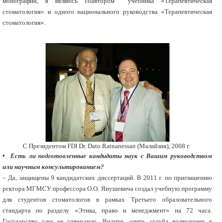
монографии, я являюсь соавтором учебника «Терапевтическая
стоматология» и одного национального руководства «Терапевтическая
стоматология».
C Президентом FDI Dr. Dato Ratnanessan (Малайзия), 2008 г.
• Есть ли подготовленные кандидаты наук с Вашим руководством
или научным консультированием?
– Да, защищены 9 кандидатских диссертаций. В 2011 г. по приглашению
ректора МГМСУ профессора О.О. Янушевича создал учебную программу
для студентов стоматологов в рамках Третьего образовательного
стандарта по разделу «Этика, право и менеджмент» на 72 часа.
Государство уже ее утвердило. Видите, опять судьба возвращает к