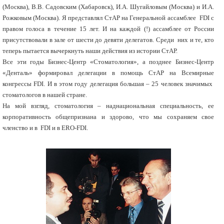
(Москва), В.В. Садовским (Хабаровск), И.А. Шугайловым (Москва) и И.А.
Рожковым (Москва). Я представлял СтАР на Генеральной ассамблее FDI с
правом голоса в течение 15 лет. И на каждой (!) ассамблее от России
присутствовали в зале от шести до девяти делегатов. Среди них и те, кто
теперь пытается вычеркнуть наши действия из истории СтАР.
Все эти годы Бизнес-Центр «Стоматология», а позднее Бизнес-Центр
«Денталь» формировал делегации в помощь СтАР на Всемирные
конгрессы FDI. И в этом году делегация большая – 25 человек значимых
стоматологов в нашей стране.
На мой взгляд, стоматология – наднациональная специальность, ее
корпоративность общепризнана и здорово, что мы сохраняем свое
членство и в FDI и в ERO-FDI.