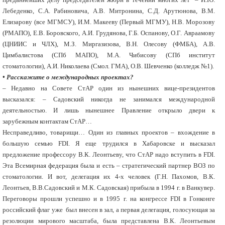
Лебеденко, С.А. Рабиновича, А.В. Митронина, С.Д. Арутюнова, В.М.
Елизарову (все МГМСУ), И.М. Макееву (Первый МГМУ), Н.В. Морозову
(РМАПО), Е.В. Боровского, А.И. Грудянова, Г.Б. Оспанову, О.Г. Авраамову
(ЦНИИС и ЧЛХ), М.З. Миргазизова, В.Н. Олесову (ФМБА), А.В.
Цимбалистова (СПб МАПО), М.А. Чибисову (СПб институт
стоматологии), А.И. Николаева (Смол. ГМА), О.В. Шевченко (колледж №1).
• Расскажите о международных проектах?
– Недавно на Совете СтАР один из нынешних вице-президентов
высказался: – Садовский никогда не занимался международной
деятельностью. И лишь нынешнее Правление открыло двери к
зарубежным контактам СтАР…
Несправедливо, товарищи… Один из главных проектов – вхождение в
большую семью FDI. Я еще трудился в Хабаровске и высказал
предложение профессору В.К. Леонтьеву, что СтАР надо вступить в FDI.
Эта Всемирная федерация была и есть – стратегический партнер ВОЗ по
стоматологии. И вот, делегация их 4-х человек (Г.Н. Пахомов, В.К.
Леонтьев, В.В.Садовский и М.К. Садовская) прибыла в 1994 г. в Ванкувер.
Переговоры прошли успешно и в 1995 г. на конгрессе FDI в Гонконге
российский флаг уже был внесен в зал, а первая делегация, голосующая за
резолюции мирового масштаба, была представлена В.К. Леонтьевым