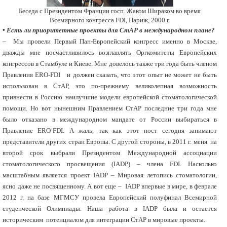
Беседа с Президентом Франции госп. Жаком Шираком во время
Всемирного конгресса FDI, Париж, 2000 г.
• Есть ли приоритетные проекты для СтАР в международном плане?
– Мы провели Первый Пан-Европейский конгресс именно в Москве,
дважды мне посчастливилось возглавлять Оргкомитеты Европейских
конгрессов в Стамбуле и Киеве. Мне довелось также три года быть членом
Правления ERO-FDI и должен сказать, что этот опыт не может не быть
использован в СтАР, это по-прежнему великолепная возможность
привнести в Россию наилучшие модели европейской стоматологической
помощи. Но вот нынешним Правлением СтАР последние три года мне
было отказано в международном мандате от России выбираться в
Правление ERO-FDI. А жаль, так как этот пост сегодня занимают
представители других стран Европы. С другой стороны, в 2011 г. меня на
второй срок выбрали Президентом Международной ассоциации
стоматологического просвещения (IADP) – члена FDI. Насколько
масштабным является проект IADP – Мировая летопись стоматологии,
ясно даже не посвященному. А вот еще – IADP впервые в мире, в феврале
2012 г. на базе МГМСУ провела Европейский полуфинал Всемирной
студенческой Олимпиады. Наша работа в IADP была и остается
историческим потенциалом для интеграции СтАР в мировые проекты.