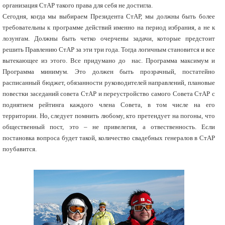
организация СтАР такого права для себя не достигла.
Сегодня, когда мы выбираем Президента СтАР, мы должны быть более
требовательны к программе действий именно на период избрания, а не к
лозунгам. Должны быть четко очерчены задачи, которые предстоит
решить Правлению СтАР за эти три года. Тогда логичным становится и все
вытекающее из этого. Все придумано до нас. Программа максимум и
Программа минимум. Это должен быть прозрачный, постатейно
расписанный бюджет, обязанности руководителей направлений, плановые
повестки заседаний совета СтАР и переустройство самого Совета СтАР с
поднятием рейтинга каждого члена Совета, в том числе на его
территории. Но, следует помнить любому, кто претендует на погоны, что
общественный пост, это – не привелегия, а отвественность. Если
постановка вопроса будет такой, количество свадебных генералов в СтАР
поубавится.