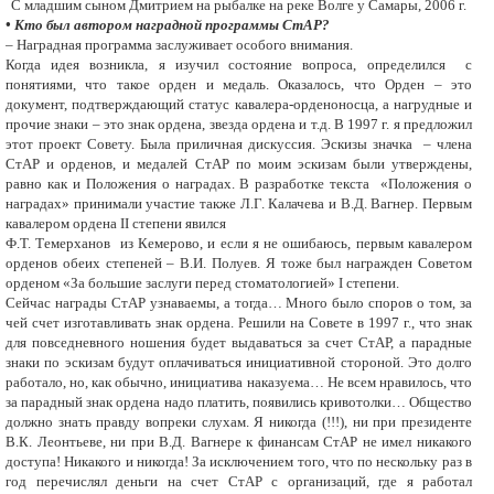
C младшим сыном Дмитрием на рыбалке на реке Волге у Самары, 2006 г.
• Кто был автором наградной программы СтАР?
– Наградная программа заслуживает особого внимания.
Когда идея возникла, я изучил состояние вопроса, определился с
понятиями, что такое орден и медаль. Оказалось, что Орден – это
документ, подтверждающий статус кавалера-орденоносца, а нагрудные и
прочие знаки – это знак ордена, звезда ордена и т.д. В 1997 г. я предложил
этот проект Совету. Была приличная дискуссия. Эскизы значка – члена
СтАР и орденов, и медалей СтАР по моим эскизам были утверждены,
равно как и Положения о наградах. В разработке текста «Положения о
наградах» принимали участие также Л.Г. Калачева и В.Д. Вагнер. Первым
кавалером ордена II степени явился
Ф.Т. Темерханов из Кемерово, и если я не ошибаюсь, первым кавалером
орденов обеих степеней – В.И. Полуев. Я тоже был награжден Советом
орденом «За большие заслуги перед стоматологией» I степени.
Сейчас награды СтАР узнаваемы, а тогда… Много было споров о том, за
чей счет изготавливать знак ордена. Решили на Совете в 1997 г., что знак
для повседневного ношения будет выдаваться за счет СтАР, а парадные
знаки по эскизам будут оплачиваться инициативной стороной. Это долго
работало, но, как обычно, инициатива наказуема… Не всем нравилось, что
за парадный знак ордена надо платить, появились кривотолки… Общество
должно знать правду вопреки слухам. Я никогда (!!!), ни при президенте
В.К. Леонтьеве, ни при В.Д. Вагнере к финансам СтАР не имел никакого
доступа! Никакого и никогда! За исключением того, что по нескольку раз в
год перечислял деньги на счет СтАР с организаций, где я работал