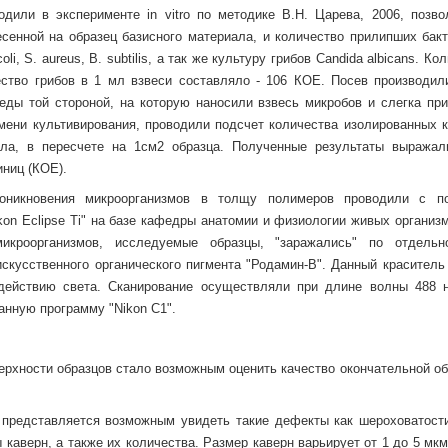
дили в эксперименте in vitro по методике В.Н. Царева, 2006, позв
несенной на образец базисного материала, и количество прилипших бак
i, S. аureus, В. subtilis, а так же культуру грибов Candida albicans. Ко
ество грибов в 1 мл взвеси составляло - 106 КОЕ. Посев производил
еды той стороной, на которую наносили взвесь микробов и слегка пр
мени культивирования, проводили подсчет количества изолированных к
ала, в пересчете на 1см2 образца. Полученные результаты выражал
ниц (КОЕ).
оникновения микроорганизмов в толщу полимеров проводили с 
kon Eclipse Ti" на базе кафедры анатомии и физиологии живых организ
икроорганизмов, исследуемые образцы, "заражались" по отдельн
скусственного органического пигмента "Родамин-B". Данный краситель
 действию света. Сканирование осуществляли при длине волны 488 
анную программу "Nikon С1".
ерхности образцов стало возможным оценить качество окончательной об
представляется возможным увидеть такие дефекты как шероховатости
каверн, а также их количества. Размер каверн варьирует от 1 до 5 мк