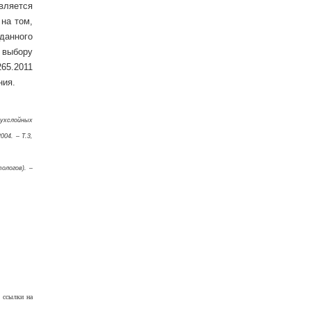
вляется
на том,
 данного
 выбору
65.2011
ния.
вухслойных
04. – Т.3,
ологов). –
 ссылки на