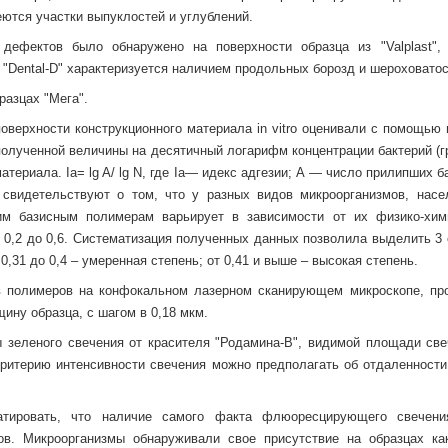
еются участки выпуклостей и углублений.
 дефектов было обнаружено на поверхности образца из "Valplast",
з "Dental-D" характеризуется наличием продольных борозд и шероховатос
разцах "Мега".
поверхности конструкционного материала in vitro оценивали с помощью
полученной величины на десятичный логарифм концентрации бактерий (г
териала. Ia= lg A/ lg N, где Iа— идекс адгезии; А — число прилипших ба
 свидетельствуют о том, что у разных видов микроорганизмов, нас
ким базисным полимерам варьирует в зависимости от их физико-хим
 0,2 до 0,6. Систематизация полученных данных позволила выделить 3 
 0,31 до 0,4 – умеренная степень; от 0,41 и выше – высокая степень.
в полимеров на конфокальном лазерном сканирующем микроскопе, пр
ину образца, с шагом в 0,18 мкм.
 зеленого свечения от красителя "Родамина-В", видимой площади све
 критерию интенсивности свечения можно предполагать об отдаленности
татировать, что наличие самого факта флюоресцирующего свечен
ов. Микроорганизмы обнаруживали свое присутствие на образцах ка