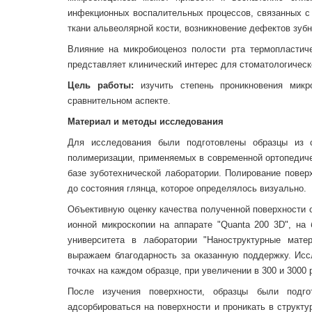
инфекционных воспалительных процессов, связанных с 
ткани альвеолярной кости, возникновение дефектов зубн
Влияние на микробиоценоз полости рта термопластиче
представляет клинический интерес для стоматологическ
Цель работы:
изучить степень проникновения микр
сравнительном аспекте.
Материал и методы исследования
Для исследования были подготовлены образцы из 
полимеризации, применяемых в современной ортопедическо
базе зуботехнической лаборатории. Полирование повер
до состояния глянца, которое определялось визуально.
Объективную оценку качества полученной поверхности 
ионной микроскопии на аппарате "Quanta 200 3D", на 
университета в лаборатории "Наноструктурные мате
выражаем благодарность за оказанную поддержку. Исс
точках на каждом образце, при увеличении в 300 и 3000 
После изучения поверхности, образцы были подг
адсорбироваться на поверхности и проникать в структу