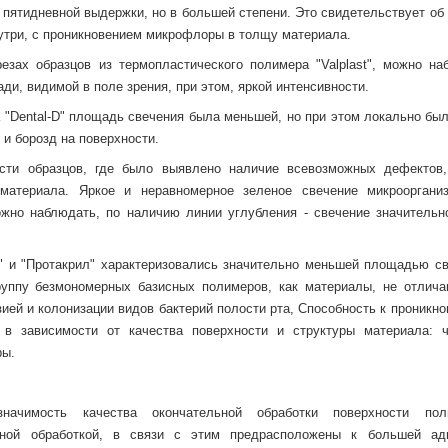
 пятидневной выдержки, но в большей степени. Это свидетельствует об
нутри, с проникновением микрофлоры в толщу материала.
езах образцов из термопластического полимера "Valplast", можно на
ди, видимой в поле зрения, при этом, яркой интенсивности.
 "Dental-D" площадь свечения была меньшей, но при этом локально был
 и борозд на поверхности.
ости образцов, где было выявлено наличие всевозможных дефектов
материала. Яркое и неравномерное зеленое свечение микрооргани
ожно наблюдать, по наличию линии углубления - свечение значительн
e" и "Протакрил" характеризовались значительно меньшей площадью св
руппу безмономерных базисных полимеров, как материалы, не отлич
ей и колонизации видов бактерий полости рта, Способность к проникно
в зависимости от качества поверхности и структуры материала: 
ры.
ачимость качества окончательной обработки поверхности пол
жной обработкой, в связи с этим предрасположены к большей ад