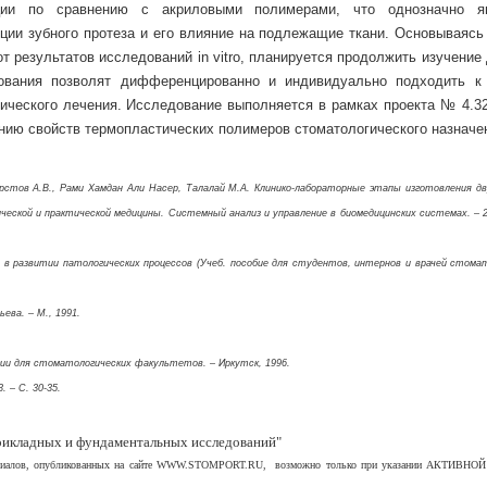
ции по сравнению с акриловыми полимерами, что однозначно я
ции зубного протеза и его влияние на подлежащие ткани. Основываясь 
от результатов исследований in vitro, планируется продолжить изучение
дования позволят дифференцированно и индивидуально подходить к
ического лечения. Исследование выполняется в рамках проекта № 4.32
нию свойств термопластических полимеров стоматологического назначе
ошерстов А.В., Рами Хамдан Али Насер, Талалай М.А. Клинико-лабораторные этапы изготовления д
ской и практической ме­дицины. Системный анализ и управление в биомедицинских системах. – 20
ль в развитии патологических процессов (Учеб. пособие для студентов, интернов и врачей стомат
ьева. – М., 1991.
огии для стоматологических факуль­тетов. – Иркутск, 1996.
. – С. 30-35.
икладных и фундаментальных исследований"
териалов, опубликованных на сайте WWW.STOMPORT.RU, возможно только при указании АКТИВНОЙ