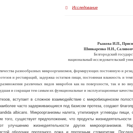
Исследование
Рыжова И.П., Присн
Шинкаренко Н.Н., Саливон
Белгородский государ
национальный исследовательский уни
количества разнообразных микроорганизмов, формирующих постоянную и рез
ротезов и реставраций, задержка остатков пищи, постоянная влажность и тем
, размножения различных видов микробов как на поверхности, так и во вн
удшая и сокращая тем самым их функциональные и эксплуатационные качества 
тезов, вступает в сложное взаимодействие с микробиоценозом полост
наиболее часто задерживающиеся под базисом протеза, создают благоп
andida albicans. Микроорганизмы налета, утилизируя углеводы пищи, 
ме того, существует предположение, что продукты жизнедеятельности 
уют улучшению жизнедеятельности других микроорганизмов. На
истой оболочки протезного ложа и протезным стоматитам. Послед