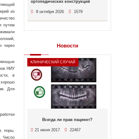
ортопедических конструкций
оляющей
терий из
8 октября 2026
1579
личество
и путем
ижимали
олоний,
Новости
и через
помощью
КЛИНИЧЕСКИЙ СЛУЧАЙ
мов НИУ
ости, в
 хорошо
нм. Для
работки
Всегда ли прав пациент?
21 июня 2017
22467
, поры,
м. Число