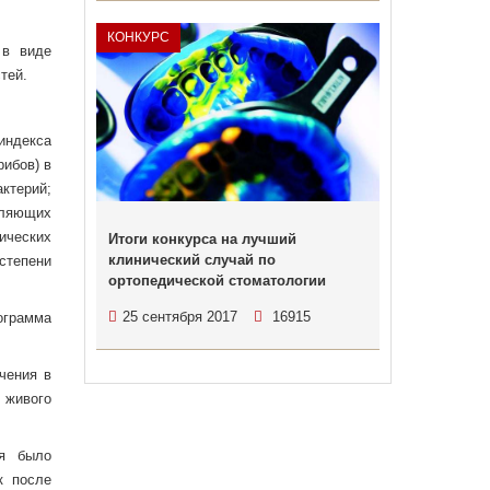
КОНКУРС
 в виде
тей.
 индекса
рибов) в
к­терий;
еляющих
ических
Итоги конкурса на лучший
клинический случай по
степени
ортопедической стоматологии
25 сентября 2017
16915
ограмма
чения в
 живого
ия было
к после