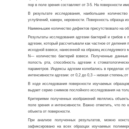
пор в поле зрения составляет от 3-5. На поверхности им
В результате исследования, наибольшее количество
углублений, каверн, неровности. Поверхность образца и
Наименьшее количество дефектов присутствовало на об
Результаты исследования адгезии бактерий и грибов к 
адгезии, который рассчитывали как частное от деления 
исходной взвеси, нанесенной на образец исследуемого ма
N— количество бактерий взвеси. Полученные данные
полость рта, способность адгезии к стоматологичес
параметров. Индексы адгезии колебались в пределах от
интенсивности адгезии: от 0,2 до 0,3 – низкая степень;от
В ходе исследования поверхности изучаемых образцо
выдает серию снимков послойного исследования на толщ
Критериями полученных изображений являлись объекты
поле зрения и интенсивности. Важно отметить, что по
объекта от поверхности.
При анализе полученных результатов, можно конс
зафиксировано на всех образцах изучаемых полимер