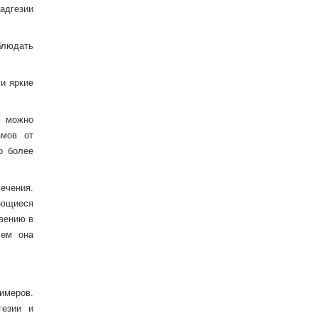
 адгезии
блюдать
и яркие
, можно
змов от
о более
ечения.
ающиеся
вению в
чем она
имеров.
гезии и