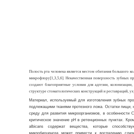
Полость рта человека является местом обитания большого 
микрофлору[1,3,5,6]. Некачественная поверхность зубных п
создают благоприятные условия для адгезии, колонизации
структуре стоматологических конструкций и реставраций, ух
Материал, используемый для изготовления зубных про
подлежащими тканями протезного ложа. Остатки пищи, 
среду для развития микроорганизмов, в особенности C
критическое значение рН в ретенционных пунктах. Кро
albicans содержат вещества, которые способств
микробиоценоза может привести к воспалению слиз