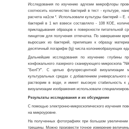
Исследования по изучению адгезии микрофлоры прово
соотносить количество бактерий в тест - культуре, на
расчета на1см ². Использовали культуры бактерий – E. col
бактерий в 1 мл взвеси составляло - 108 КОЕ, колич
прикладывания образцов к поверхности питательной ср
пинцетом для получения отпечатка. По завершении вре
выросших из бактерий, прилипших к образцу матери
десятичный логарифм (lg) числа колониеобразующих еди
Дальнейшие исследования по изучению глубины пр
конфокального лазерного сканирующего микроскопа "Ni
"БелГУ". С целью флуоресцентной визуализации м
культуральных средах с добавлением универсального и
растворим в воде, и имеет высокую стабильность к
визуализации изображения использовали специализиров
Результаты исследования и их обсуждение
С помощью электронно-микроскопического изучения пов
на микроуровне.
На полученных фотографиях при большом увеличении 
трещины. Можно произвести точное измерение величины 