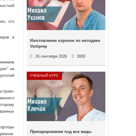
костной
ен, что
меров в
Изготовление коронок по методике
Vertiprep
24 сентября 2026
3930
режимов
крил" на
дителей
УЧЕБНЫЙ КУРС
строво-
венного
оторому
бранных
рофлоры
Препарирование под все виды
риалов.