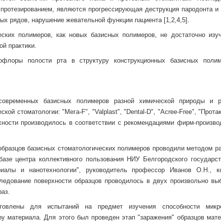
протезированием, являются прогрессирующая деструкция пародонта и 
ых рядов, нарушение жевательной функции пациента [1,2,4,5].
ских полимеров, как новых базисных полимеров, не достаточно изуч
ой практики.
офлоры полости рта в структуру конструкционных базисных поли
современных базисных полимеров разной химической природы и 
й стоматологии: "Мега-F", "Valplast", "Dental-D", "Асree-Free", "Прота
хности производилось в соответствии с рекомендациями фирм-произво
образцов базисных стоматологических полимеров проводили методом ра
базе центра коллективного пользования НИУ Белгородского государст
риалы и нанотехнологии", руководитель профессор Иванов О.Н., к
ледование поверхности образцов проводилось в двух произвольно вы
раз.
отовлены для испытаний на предмет изучения способности мик
ру материала. Для этого был проведен этап "заражения" образцов мате