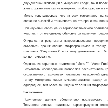
двухдневной экспозиции в микробной среде, так и после
живых организмов как на поверхности образцов, так и в
Можно констатировать, что из всех материалов, на ср
свечение высокой интенсивности на ста процентах площа
При изучении образцов из термопластического полимера
участки, что по-видимому объясняется наличием трещин
Опираясь на результаты микроскопирования поверхн
объяснить проникновение микроорганизмов в толщу 
красителя "Радомина-В" есть тому доказательство. М
концентрированно.
Образцы из акриловых полимеров "Мега-F", "Асree-Fre
Результаты исследования позволяют рассматривать г
существенно от акриловых полимеров повышенной адгези
толщу материала живых микроорганизмов находится 
однороднее, тем более защищена от влияния микрофло
Заключение
Полученные данные убедительно подтверждают зн
Термопластические полимеры, характеризуются сло