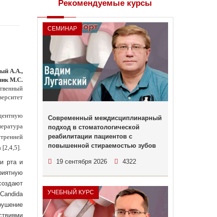
Рекомендуемые курсы
СЕМИНАР
ый А.А.,
чик М.С.
ственный
верситет
идентную
Современный междисциплинарный
пература
подход в стоматологической
реабилитации пациентов с
утренней
повышенной стираемостью зубов
[2,4,5].
19 сентября 2026
4322
и рта и
риятную
создают
УЧЕБНЫЙ КУРС
Candida
рушение
ствиями