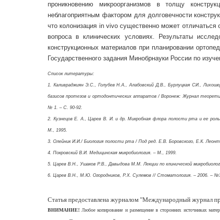
проникновению микроорганизмов в толщу конструк
неблагоприятным фактором для долговечности конструк
что колонизация in vivo су­щественно может отличаться 
вопроса в клинических условиях. Результаты иссле
конструкционных материалов при планировании ортопед
Государственного задания Минобрнауки России по изуче
Список литературы:
1. Каливраджиян Э.С., Голубев Н.А., Алабовский Д.В., Бурлуцкая СИ., Лих
базисов протезов и ортодонтических аппаратов / Воронеж: Журнал теоретиче
№ 1. – С. 90-92.
2. Кузнецов Е. А., Царев В. И. и др. Микробная флора полости рта и ее ро
М., 1995.
3. Олейник И.И./ Биология полости рта / Под ред. Е.В. Боровского, Е.К. Леонт
4. Покровский В.И. Медицинская микробиология. – М., 1999.
5. Царев В.Н., Ушаков Р.В., Давыдова М.М. Лекции по кли­нической микробиол
6. Царев В.Н., М.Ю. Огородников, Р.Х. Сулемов // Стоматология. – 2006. – №3
Статья предоставлена журналом "Международный журнал пр
ВНИМАНИЕ!
Любое копирование и размещение в сторонних источниках ма