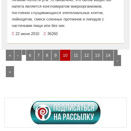
налета является конгломератом микроорганизмов,
постоянно слущивающихся эпителиальных клеток,
лейкоцитов, смеси слюнных протеинов и липидов с
частичками пищи или без них.
22 июня 2010
36260
…
…
«
‹
6
7
8
9
10
11
12
13
14
›
»