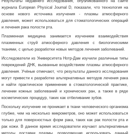
Результаты недавнего исследования, опубликованного на сайте
журнала European Physical Journal D, показали, что технология на
основе нового источника излучения - плазмы атмосферного
давления, может использоваться для стоматологических операций
и лечения рака полости рта.
Плазменная медицина занимается изучением взаимодействия
плазменных струй атмосферного давления с биологическими
тканями, с целью разработки новых методов лечения заболеваний.
Исследователи из Университета Нотр-Дам изучили различные типы
повреждений ДНК, вызванные воздействием плазмы атмосферного
давления. Учёные отмечают, что результаты данного исследования
могут привести к разработке альтернативных методов лечения рака
и найти практическое применение в стоматологической практике,
лечении кожных заболеваний и хронических ран, а также в ряде
косметических процедур, таких как отбеливание зубов.
Поскольку излучение не проникает в ткани человеческого организма
глубже, чем на несколько микрометров, оно может использоваться
только для поверхностных форм рака, таких как рак полости рта и
рак кожи. В данное время исследователи изучают альтернативные
методы доставки плазмы, позволяющие использовать данный