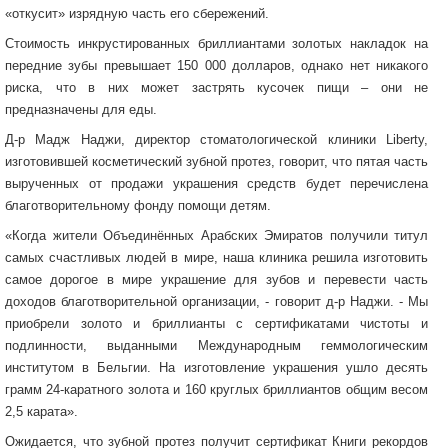
«откусит» изрядную часть его сбережений.
Стоимость инкрустированных бриллиантами золотых накладок на
передние зубы превышает 150 000 долларов, однако нет никакого
риска, что в них может застрять кусочек пищи – они не
предназначены для еды.
Д-р Мадж Наджи, директор стоматологической клиники Liberty,
изготовившей косметический зубной протез, говорит, что пятая часть
вырученных от продажи украшения средств будет перечислена
благотворительному фонду помощи детям.
«Когда жители Объединённых Арабских Эмиратов получили титул
самых счастливых людей в мире, наша клиника решила изготовить
самое дорогое в мире украшение для зубов и перевести часть
доходов благотворительной организации, - говорит д-р Наджи. - Мы
приобрели золото и бриллианты с сертификатами чистоты и
подлинности, выданными Международным геммологическим
институтом в Бельгии. На изготовление украшения ушло десять
грамм 24-каратного золота и 160 круглых бриллиантов общим весом
2,5 карата».
Ожидается, что зубной протез получит сертификат Книги рекордов