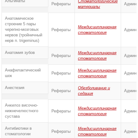
Альгинаты
Стоматологические
Рефераты
Админи
материалы
Анатомическое
строение 5 пары
Междисциплинарная
черепно-мозговых
Рефераты
Админи
стоматология
нервов (тройничный
нерв n. trigeminus)
Анатомия зубов
Междисциплинарная
Рефераты
Админи
стоматология
Анафилактический
Междисциплинарная
Рефераты
Админи
шок
стоматология
Анестезия
Обезболивание и
Рефераты
Админи
седация
Анкилоз височно-
Междисциплинарная
нижнечелюстного
Рефераты
Админи
стоматология
сустава
Антибиотики в
Междисциплинарная
Рефераты
Админи
стоматологии
стоматология