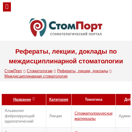
Рефераты, лекции, доклады по
междисциплинарной стоматологии
СтомПорт
Стоматологам
Рефераты, лекции, доклады
Междисциплинарная стоматология
Название
Категория
Тематика
Доб
Альвеолит
Стоматологические
фиброзирующий
Лекции
Админи
материалы
идиопатический