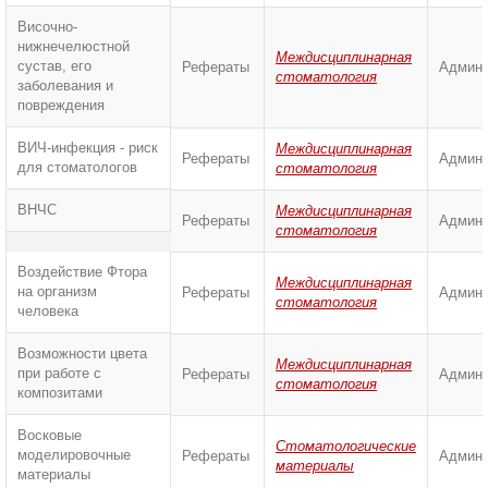
Височно-
нижнечелюстной
Междисциплинарная
сустав, его
Рефераты
Админи
стоматология
заболевания и
повреждения
ВИЧ-инфекция - риск
Междисциплинарная
Рефераты
Админи
для стоматологов
стоматология
ВНЧС
Междисциплинарная
Рефераты
Админи
стоматология
Воздействие Фтора
Междисциплинарная
на организм
Рефераты
Админи
стоматология
человека
Возможности цвета
Междисциплинарная
при работе с
Рефераты
Админи
стоматология
композитами
Восковые
Стоматологические
моделировочные
Рефераты
Админи
материалы
материалы