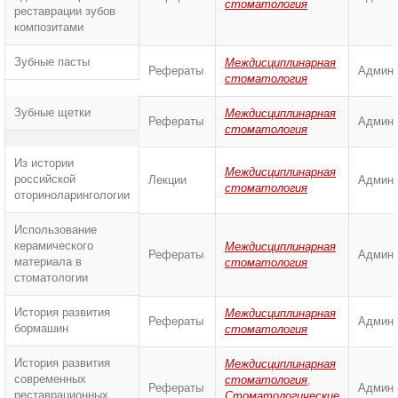
стоматология
реставрации зубов
композитами
Зубные пасты
Междисциплинарная
Рефераты
Админи
стоматология
Зубные щетки
Междисциплинарная
Рефераты
Админи
стоматология
Из истории
Междисциплинарная
российской
Лекции
Админи
стоматология
оториноларингологии
Использование
керамического
Междисциплинарная
Рефераты
Админи
материала в
стоматология
стоматологии
История развития
Междисциплинарная
Рефераты
Админи
бормашин
стоматология
История развития
Междисциплинарная
современных
стоматология
,
Рефераты
Админи
реставрационных
Стоматологические