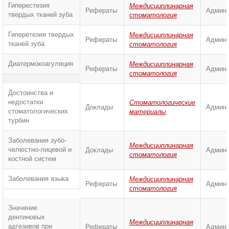
Гиперестезия
Междисциплинарная
Рефераты
Админи
твердых тканей зуба
стоматология
Гиперетезия твердых
Междисциплинарная
Рефераты
Админи
тканей зуба
стоматология
Диатермокоагуляция
Междисциплинарная
Рефераты
Админи
стоматология
Достоинства и
недостатки
Стоматологические
Доклады
Админи
стоматологических
материалы
турбин
Заболевания зубо-
Междисциплинарная
челюстно-лицевой и
Доклады
Админи
стоматология
костной систем
Заболевания языка
Междисциплинарная
Рефераты
Админи
стоматология
Значение
дентиновых
Междисциплинарная
адгезивов при
Рефераты
Админи