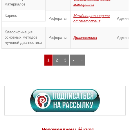
материалов
материалы
Кариес
Междисциплинарная
Рефераты
Админи
стоматология
Классификация
основных методов
Рефераты
Диагностика
Админи
лучевой диагностики
1
2
3
›
»
Рекомендуемый курс