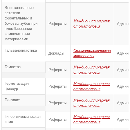
Восстановление
эстетики
фронтальных и
Междисциплинарная
боковых зубов при
Рефераты
Админи
стоматология
пломбировании
композитными
материалами
Гальванопластика
Стоматологические
Доклады
Админи
материалы
Гемостаз
Междисциплинарная
Рефераты
Админи
стоматология
Герметизация
Междисциплинарная
Рефераты
Админи
фиссур
стоматология
Гингивит
Междисциплинарная
Рефераты
Админи
стоматология
Гипергликемическая
Междисциплинарная
Рефераты
Админи
кома
стоматология