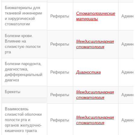
Биоматериалы для
тканевой инженерии
Стоматологические
Рефераты
Админи
и хирургической
материалы
стоматологии
Болезни крови.
Влияние на
Междисциплинарная
Рефераты
Админи
слизистую полости
стоматология
рта
Болезни пародонта,
диагностика,
Рефераты
Диагностика
Админи
дифференциальный
диагноз
Брекеты
Междисциплинарная
Рефераты
Админи
стоматология
Взаимосвязь
слизистой оболочки
Междисциплинарная
полости рта и
Рефераты
Админи
стоматология
органов желудочно-
кишечного тракта