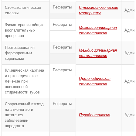
Рефераты
Стоматологические
Стоматологические
Админ
сплавы
материалы
Рефераты
Физиотерапия общих
Междисциплинарная
воспалительных
Админ
стоматология
процессов
Рефераты
Протезирования
Междисциплинарная
фарфоровыми
Админ
стоматология
коронками
Рефераты
Клиническая картина
и ортопедическое
Ортопедическая
лечение при
Админ
стоматология
повышенной
стираемости зубов
Рефераты
Современный взгляд
на этиологию и
патогенез
Пародонтология
Админ
заболеваний
пародонта