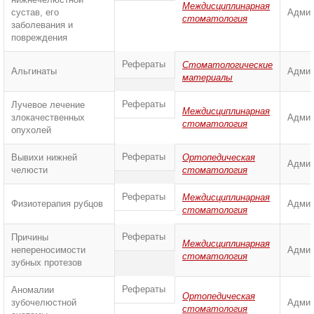
Междисциплинарная
сустав, его
Админ
стоматология
заболевания и
повреждения
Рефераты
Стоматологические
Альгинаты
Админ
материалы
Рефераты
Лучевое лечение
Междисциплинарная
злокачественных
Админ
стоматология
опухолей
Рефераты
Вывихи нижней
Ортопедическая
Админ
челюсти
стоматология
Рефераты
Междисциплинарная
Физиотерапия рубцов
Админ
стоматология
Рефераты
Причины
Междисциплинарная
непереносимости
Админ
стоматология
зубных протезов
Рефераты
Аномалии
Ортопедическая
зубочелюстной
Админ
стоматология