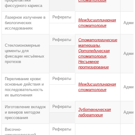
профилактики
стоматология
фиссурного кариеса
Рефераты
Лазерное излучение в
Междисциплинарная
биологических
Админ
стоматология
исследованиях
Рефераты
Стоматологические
Стеклоиономерные
материалы
,
цементы для
Ортопедическая
Админ
фиксации несъёмных
стоматология
,
протезов
Несъемное
протезирование
Рефераты
Переливание крови:
основные действия и
Междисциплинарная
Админ
последовательность
стоматология
их выполнения
Рефераты
Изготовление вкладок
Зуботехническая
и виниров методом
Админ
лаборатория
прессования
Рефераты
Височно-
нижнечелюстной