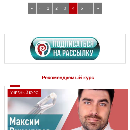
«
‹
1
2
3
4
5
›
»
Рекомендуемый курс
УЧЕБНЫЙ КУРС