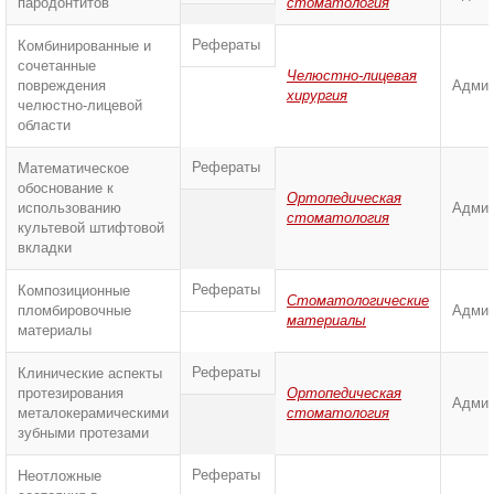
пародонтитов
стоматология
Рефераты
Комбинированные и
сочетанные
Челюстно-лицевая
повреждения
Админ
хирургия
челюстно-лицевой
области
Рефераты
Математическое
обоснование к
Ортопедическая
использованию
Админ
стоматология
культевой штифтовой
вкладки
Рефераты
Композиционные
Стоматологические
пломбировочные
Админ
материалы
материалы
Рефераты
Клинические аспекты
протезирования
Ортопедическая
Админ
металокерамическими
стоматология
зубными протезами
Рефераты
Неотложные