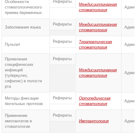
Рефераты
Особенности
Междисциплинарная
стоматологического
Админ
стоматология
приема беременных
Рефераты
Междисциплинарная
Заболевания языка
Админ
стоматология
Рефераты
Терапевтическая
Пульпит
Админ
стоматология
Рефераты
Проявления
специфических
инфекций
Междисциплинарная
Админ
(туберкулез,
стоматология
сифилис) в полости
рта
Рефераты
Методы фиксации
Ортопедическая
Админ
бюгельных протезов
стоматология
Рефераты
Применение
имплантатов в
Имплантология
Админ
стоматологии