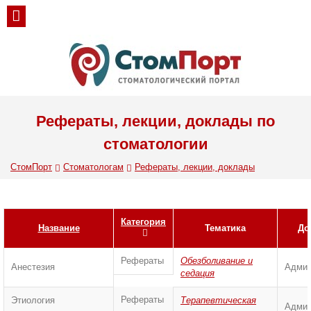
Рефераты, лекции, доклады по
стоматологии
СтомПорт
Стоматологам
Рефераты, лекции, доклады
Категория
Название
Тематика
До
Рефераты
Обезболивание и
Анестезия
Админ
седация
Рефераты
Этиология
Терапевтическая
Админ