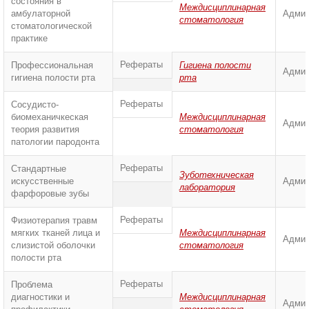
состояния в
Междисциплинарная
амбулаторной
Админ
стоматология
стоматологической
практике
Рефераты
Профессиональная
Гигиена полости
Админ
гигиена полости рта
рта
Рефераты
Сосудисто-
биомеханичкеская
Междисциплинарная
Админ
теория развития
стоматология
патологии пародонта
Рефераты
Стандартные
Зуботехническая
искусственные
Админ
лаборатория
фарфоровые зубы
Рефераты
Физиотерапия травм
мягких тканей лица и
Междисциплинарная
Админ
слизистой оболочки
стоматология
полости рта
Рефераты
Проблема
диагностики и
Междисциплинарная
Админ