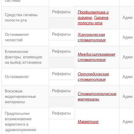
системы
Рефераты
Профилактика и
Средства гигиены
гигиена
,
Гигиена
Админ
полости рта
полости рта
Рефераты
Остеомиелит
Хирургическая
Админ
челюстей
стоматология
Рефераты
Клинические
Междисциплинарная
факторы, влияющие
Админ
стоматология
на выбор аттачмена
Рефераты
Ортопедическая
Остеомиелит
Админ
стоматология
Рефераты
Восковые
Стоматологические
моделировочные
Админ
материалы
материалы
Рефераты
Предпосылки
возникновения
Маркетинг
Админ
маркетинга в
здравоохранении