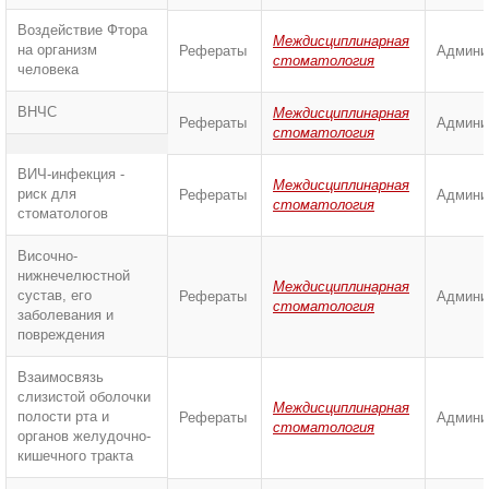
Воздействие Фтора
Междисциплинарная
на организм
Рефераты
Админи
стоматология
человека
ВНЧС
Междисциплинарная
Рефераты
Админи
стоматология
ВИЧ-инфекция -
Междисциплинарная
риск для
Рефераты
Админи
стоматология
стоматологов
Височно-
нижнечелюстной
Междисциплинарная
сустав, его
Рефераты
Админи
стоматология
заболевания и
повреждения
Взаимосвязь
слизистой оболочки
Междисциплинарная
полости рта и
Рефераты
Админи
стоматология
органов желудочно-
кишечного тракта