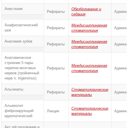
Анестезия
Обезболивание и
Рефераты
Админи
седация
Анафилактический
Междисциплинарная
Рефераты
Админи
шок
стоматология
Анатомия зубов
Междисциплинарная
Рефераты
Админи
стоматология
Анатомическое
строение 5 пары
Междисциплинарная
черепно-мозговых
Рефераты
Админи
стоматология
нервов (тройничный
нерв n. trigeminus)
Альгинаты
Стоматологические
Рефераты
Админи
материалы
Альвеолит
Стоматологические
фиброзирующий
Лекции
Админи
материалы
идиопатический
Акт обследования и