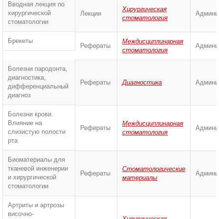
Вводная лекция по
Хирургическая
хирургической
Лекции
Админи
стоматология
стоматологии
Брекеты
Междисциплинарная
Рефераты
Админи
стоматология
Болезни пародонта,
диагностика,
Рефераты
Диагностика
Админи
дифференциальный
диагноз
Болезни крови.
Влияние на
Междисциплинарная
Рефераты
Админи
слизистую полости
стоматология
рта
Биоматериалы для
тканевой инженерии
Стоматологические
Рефераты
Админи
и хирургической
материалы
стоматологии
Артриты и артрозы
височно-
Хирургическая