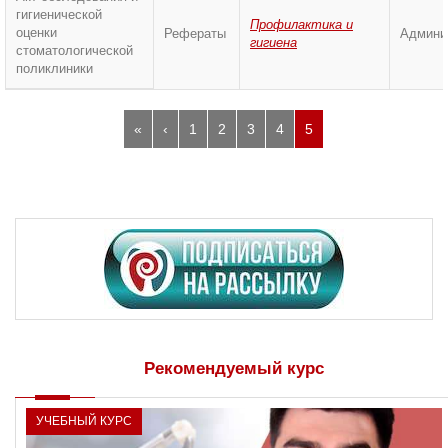
гигиенической
Профилактика и
оценки
Рефераты
Админи
гигиена
стоматологической
поликлиники
«
‹
1
2
3
4
5
Рекомендуемый курс
УЧЕБНЫЙ КУРС