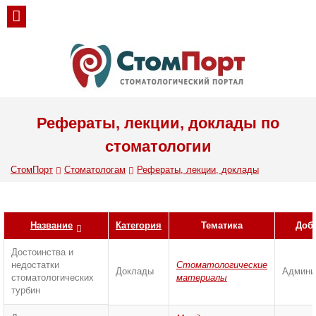
Рефераты, лекции, доклады по
стоматологии
СтомПорт
Стоматологам
Рефераты, лекции, доклады
Название
Категория
Тематика
Доб
Достоинства и
недостатки
Стоматологические
Доклады
Админи
стоматологических
материалы
турбин