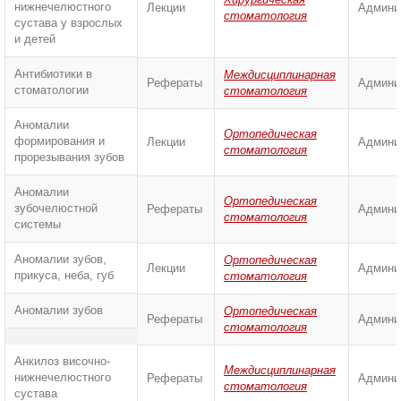
нижнечелюстного
Лекции
Админи
стоматология
сустава у взрослых
и детей
Антибиотики в
Междисциплинарная
Рефераты
Админи
стоматологии
стоматология
Аномалии
Ортопедическая
формирования и
Лекции
Админи
стоматология
прорезывания зубов
Аномалии
Ортопедическая
зубочелюстной
Рефераты
Админи
стоматология
системы
Аномалии зубов,
Ортопедическая
Лекции
Админи
прикуса, неба, губ
стоматология
Аномалии зубов
Ортопедическая
Рефераты
Админи
стоматология
Анкилоз височно-
Междисциплинарная
нижнечелюстного
Рефераты
Админи
стоматология
сустава