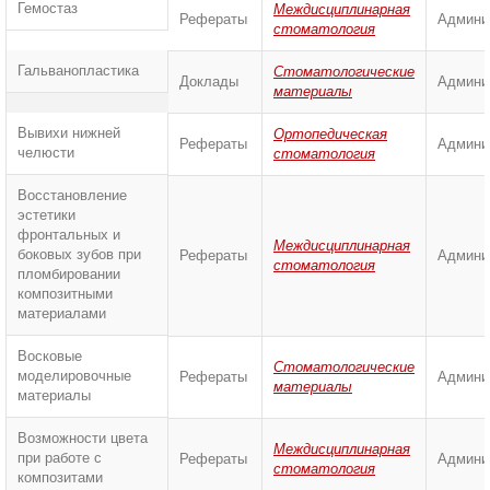
Гемостаз
Междисциплинарная
Рефераты
Админи
стоматология
Гальванопластика
Стоматологические
Доклады
Админи
материалы
Вывихи нижней
Ортопедическая
Рефераты
Админи
челюсти
стоматология
Восстановление
эстетики
фронтальных и
Междисциплинарная
боковых зубов при
Рефераты
Админи
стоматология
пломбировании
композитными
материалами
Восковые
Стоматологические
моделировочные
Рефераты
Админи
материалы
материалы
Возможности цвета
Междисциплинарная
при работе с
Рефераты
Админи
стоматология
композитами