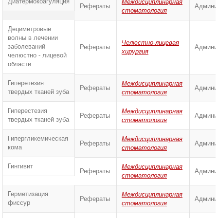
Диатермокоагуляция
Междисциплинарная
Рефераты
Админи
стоматология
Дециметровые
волны в лечении
Челюстно-лицевая
заболеваний
Рефераты
Админи
хирургия
челюстно - лицевой
области
Гиперетезия
Междисциплинарная
Рефераты
Админи
твердых тканей зуба
стоматология
Гиперестезия
Междисциплинарная
Рефераты
Админи
твердых тканей зуба
стоматология
Гипергликемическая
Междисциплинарная
Рефераты
Админи
кома
стоматология
Гингивит
Междисциплинарная
Рефераты
Админи
стоматология
Герметизация
Междисциплинарная
Рефераты
Админи
фиссур
стоматология