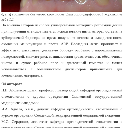
б, в, г)
состояние десневого края после фиксации фарфоровой коронки на
зубе 1.1
По мнению авторов наиболее универсальной методикой ретракции десны
при получении оттисков является использование нити, которая остается в
зубодесневой бороздке во время получения оттиска и выводится после
окончания манипуляции и пасты ARP. Последняя легко проникает и
эффективно раскрывает десневую борозду особенно с апроксимальных
поверхностей, снижает риск возникновения кровоточивости, обеспечивая
чистое и сухое рабочее поле и длительный гемостаз и может
использоваться с большинством диспенсеров применяемых для
композитных материалов.
Об авторах:
Н.Н. Аболмасов, д.м.н., профессор, заведующий кафедрой ортопедической
стоматологии с курсом ортодонтии Смоленской государственной
медицинской академии
И.А. Адаева, к.м.н., доцент кафедры ортопедической стоматологии с
курсом ортодонтии Смоленской государственной медицинской академии
М.С. Сердюков, ассистент кафедры ортопедической стоматологии с
курсом ортодонтии Смоленской государственной медицинской академии