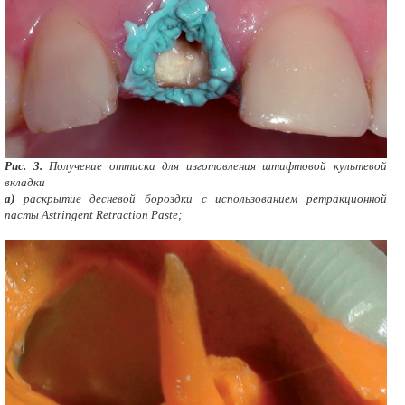
Рис. 3.
Получение оттиска для изготовления штифтовой культевой
вкладки
а)
раскрытие десневой бороздки с использованием ретракционной
пасты Astringent Retraction Paste;