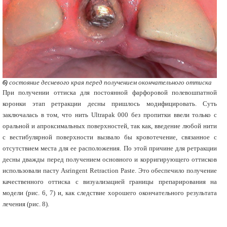
б)
состояние десневого края перед получением окончательного оттиска
При получении оттиска для постоянной фарфоровой полевошпатной
коронки этап ретракции десны пришлось модифицировать. Суть
заключалась в том, что нить Ultraрak 000 без пропитки ввели только с
оральной и апроксимальных поверхностей, так как, введение любой нити
с вестибулярной поверхности вызвало бы кровотечение, связанное с
отсутствием места для ее расположения. По этой причине для ретракции
десны дважды перед получением основного и корригирующего оттисков
использовали пасту Asringent Retraction Paste. Это обеспечило получение
качественного оттиска с визуализацией границы препарирования на
модели (рис. 6, 7) и, как следствие хорошего окончательного результата
лечения (рис. 8).