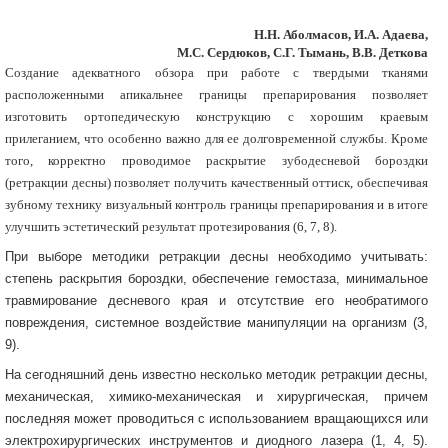
Н.Н. Аболмасов, И.А. Адаева,
М.С. Сердюков, С.Г. Тымань, В.В. Деткова
Создание адекватного обзора при работе с твердыми тканями
расположенными апикальнее границы препарирования позволяет
изготовить ортопедическую конструкцию с хорошим краевым
прилеганием, что особенно важно для ее долговременной службы. Кроме
того, корректно проводимое раскрытие зубодесневой бороздки
(ретракции десны) позволяет получить качественный оттиск, обеспечивая
зубному технику визуальный контроль границы препарирования и в итоге
улучшить эстетический результат протезирования (6, 7, 8).
При выборе методики ретракции десны необходимо учитывать:
степень раскрытия бороздки, обеспечение гемостаза, минимальное
травмирование десневого края и отсутствие его необратимого
повреждения, системное воздействие манипуляции на организм (3,
9).
На сегодняшний день известно несколько методик ретракции десны,
механическая, химико-механическая и хирургическая, причем
последняя может проводиться с использованием вращающихся или
электрохирургических инструментов и диодного лазера (1, 4, 5).