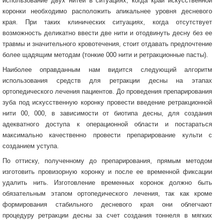
использование двух нитей в ситуациях, когда край искусственной
коронки необходимо расположить апикальнее уровня десневого
края. При таких клинических ситуациях, когда отсутствует
возможность деликатно ввести две нити и отодвинуть десну без ее
травмы и значительного кровотечения, стоит отдавать предпочтение
более щадящим методам (тонкие 000 нити и ретракционные пасты).
Наиболее оправданным нам видится следующий алгоритм
использования средств для ретракции десны на этапах
ортопедического лечения пациентов. До проведения препарирования
зуба под искусственную коронку провести введение ретракционной
нити 00, 000, в зависимости от биотипа десны, для создания
адекватного доступа к операционной области и постараться
максимально качественно провести препарирование культи с
созданием уступа.
По оттиску, полученному до препарирования, прямым методом
изготовить провизорную коронку и после ее временной фиксации
удалить нить. Изготовление временных коронок должно быть
обязательным этапом ортопедического лечения, так как кроме
формирования стабильного десневого края они облегчают
процедуру ретракции десны за счет создания тоннеля в мягких