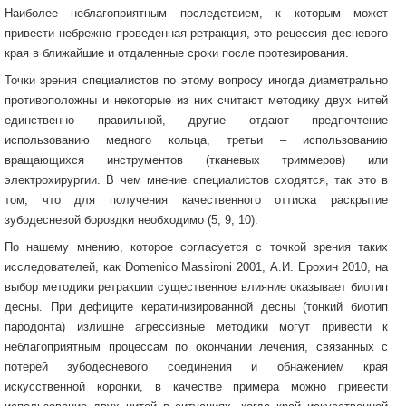
Наиболее неблагоприятным последствием, к которым может
привести небрежно проведенная ретракция, это рецессия десневого
края в ближайшие и отдаленные сроки после протезирования.
Точки зрения специалистов по этому вопросу иногда диаметрально
противоположны и некоторые из них считают методику двух нитей
единственно правильной, другие отдают предпочтение
использованию медного кольца, третьи – использованию
вращающихся инструментов (тканевых триммеров) или
электрохирургии. В чем мнение специалистов сходятся, так это в
том, что для получения качественного оттиска раскрытие
зубодесневой бороздки необходимо (5, 9, 10).
По нашему мнению, которое согласуется с точкой зрения таких
исследователей, как Domenico Massironi 2001, А.И. Ерохин 2010, на
выбор методики ретракции существенное влияние оказывает биотип
десны. При дефиците кератинизированной десны (тонкий биотип
пародонта) излишне агрессивные методики могут привести к
неблагоприятным процессам по окончании лечения, связанных с
потерей зубодесневого соединения и обнажением края
искусственной коронки, в качестве примера можно привести