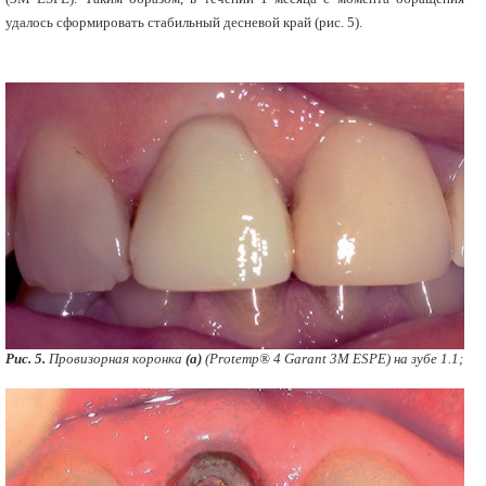
удалось сформировать стабильный десневой край (рис. 5).
Рис. 5.
Провизорная коронка
(а)
(Protemp® 4 Garant 3M ESPE) на зубе 1.1;