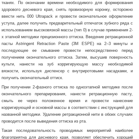
тканях. По окончании времени необходимого для формирования
здорового десневого края, снять провизорную коронку, осторожно
ввести нить 000 Ultrapack и провести окончательное оформление
уступа, далее получить предварительный отпечаток зубного ряда с
использованием высоковязкой массы (тип 0) в случае применения 2-
х этапной методики прецизионного оттиска. Введение ретракционной
пасты Astringent Retraction Paste (3M ESPE) на 2–3 минуты и
последующее ее смывание провести непосредственно перед
получением окончательного оттиска. Затем, высушив поверхность
культи, нанести на зуб корригирующую массу необходимой
вязкости, используя диспенсер с внутриротовыми насадками, и
получить окончательный оттиск.
При получении 2-фазного оттиска по одноэтапной методике после
окончательного препарирования, нанести ретракционную пасту,
смыть ее через положенное время и провести нанесение
корригирующей и основной массы в соответствии с инструкцией для
названной методики. Удаление ретракционной нити в обоих случаях
проводится после выведения оттиска из рта.
Такая последовательность проводимых мероприятий наиболее
благоприятна для десневого края, позволяет обеспечить хороший