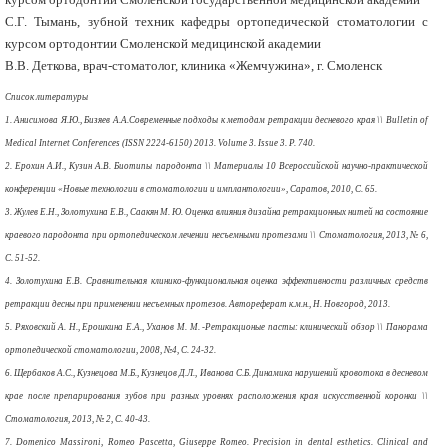
С.Г. Тымань, зубной техник кафедры ортопедической стоматологии с
курсом ортодонтии Смоленской медицинской академии
В.В. Деткова, врач-стоматолог, клиника «Жемчужина», г. Смоленск
Список литературы
1. Анисимова Я.Ю., Бизяев А.А.Современные подходы к методам ретракции десневого края \\ Bulletin of
Medical Internet Conferences (ISSN 2224-6150) 2013. Volume 3. Issue 3. Р. 740.
2. Ерохин А.И., Кузин А.В. Биотипы пародонта \\ Материалы 10 Всероссийской научно-практической
конференции «Новые технологии в стоматологии и имплантологии», Саратов, 2010, С. 65.
3. Жулев Е.Н., Золотухина Е.В., Саакян М. Ю. Оценка влияния дизайна ретракционных нитей на состояние
краевого пародонта при ортопедическом лечении несъемными протезами \\ Стоматология, 2013, № 6,
С. 51-52.
4. Золотухина Е.В. Сравнительная клинико-функциональная оценка эффективности различных средств
ретракции десны при применении несъемных протезов. Автореферат к.м.н., Н. Новгород, 2013.
5. Ряховский А. Н., Ерошкина Е.А., Уханов М. М. -Ретракционые пасты: клинический обзор \\ Панорама
ортопедической стоматологии, 2008, №4, С. 24-32.
6. Щербаков A.C., Кузнецова М.Б., Кузнецов Д.Л., Иванова С.Б. Динамика нарушений кровотока в десневом
крае после препарирования зубов при разных уровнях расположения края искусственной коронки \\
Стоматология, 2013, № 2, С. 40-43.
7. Domenico Massironi, Romeo Pascetta, Giuseppe Romeo. Precision in dental esthetics. Clinical and