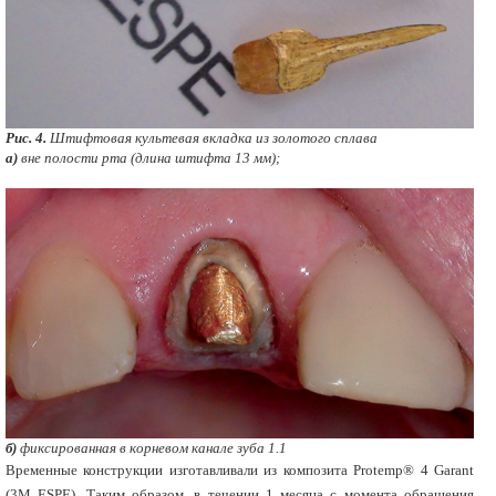
Рис. 4.
Штифтовая культевая вкладка из золотого сплава
а)
вне полости рта (длина штифта 13 мм);
б)
фиксированная в корневом канале зуба 1.1
Временные конструкции изготавливали из композита Protemp® 4 Garant
(3M ESPE). Таким образом, в течении 1 месяца с момента обращения