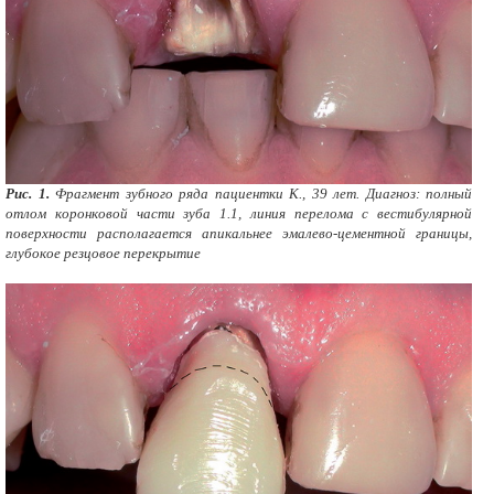
Рис. 1.
Фрагмент зубного ряда пациентки К., 39 лет. Диагноз: полный
отлом коронковой части зуба 1.1, линия перелома с вестибулярной
поверхности располагается апикальнее эмалево-цементной границы,
глубокое резцовое перекрытие