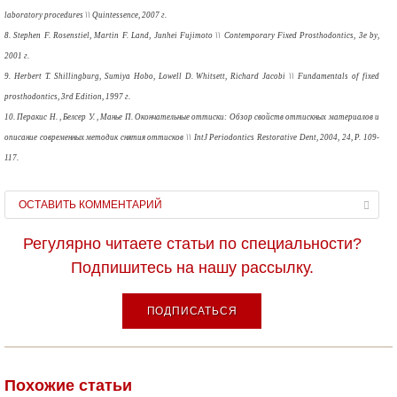
laboratory procedures \\ Quintessence, 2007 г.
8. Stephen F. Rosenstiel, Martin F. Land, Junhei Fujimoto \\ Contemporary Fixed Prosthodontics, 3e by,
2001 г.
9. Herbert T. Shillingburg, Sumiya Hobo, Lowell D. Whitsett, Richard Jacobi \\ Fundamentals of fixed
prosthodontics, 3rd Edition, 1997 г.
10. Перакис Н. , Белсер У. , Манье П. Окончательные оттиски: Обзор свойств оттискных материалов и
описание современных методик снятия оттисков \\ IntJ Periodontics Restorative Dent, 2004, 24, Р. 109-
117.
ОСТАВИТЬ КОММЕНТАРИЙ
Регулярно читаете статьи по специальности?
Подпишитесь на нашу рассылку.
ПОДПИСАТЬСЯ
Похожие статьи